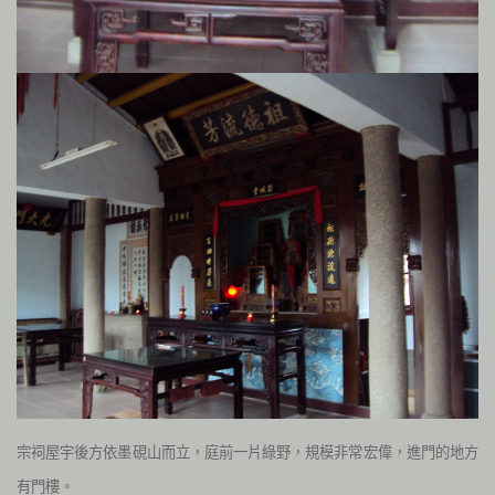
宗祠屋宇後方依墨硯山而立，庭前一片綠野，規模非常宏偉，進門的地方
有門樓。