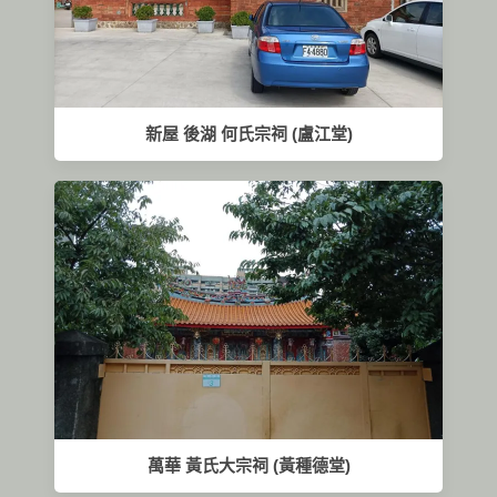
新屋 後湖 何氏宗祠 (盧江堂)
萬華 黃氏大宗祠 (黃種德堂)