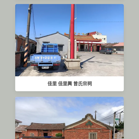
佳里 佳里興 曾氏宗祠