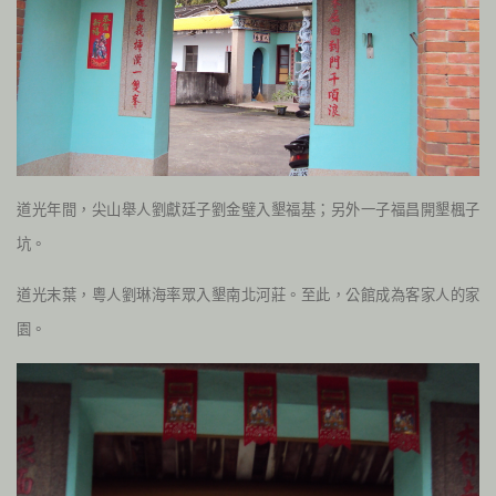
道光年間，尖山舉人劉獻廷子劉金璧入墾福基；另外一子福昌開墾楓子
坑。
道光末葉，粵人劉琳海率眾入墾南北河莊。至此，公館成為客家人的家
園。