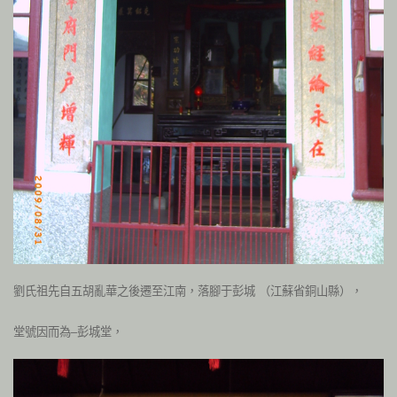
劉氏祖先自五胡亂華之後遷至江南，落腳于彭城 （江蘇省銅山縣），
堂號因而為–彭城堂，