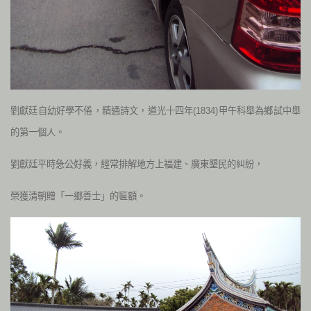
劉獻廷自幼好學不倦，精通詩文，道光十四年(1834)甲午科舉為鄉試中舉
的第一個人。
劉獻廷平時急公好義，經常排解地方上福建、廣東墾民的糾紛，
榮獲清朝贈「一鄉善士」的匾額。