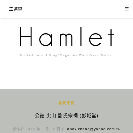
主選單
書院宗祠
公館 尖山 劉氏宗祠 (彭城堂)
發佈於 2015 年 1 月 16 日 由
apex.cheng@yahoo.com.tw