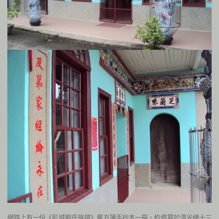
網路上有一份《彭城劉氏族譜》舊方簿手抄本一冊，約修纂於清光緒十三