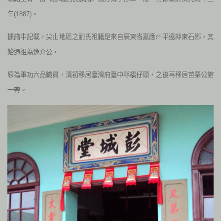
年(1887)。
據譜中記載，尖山地區之劉氏祖籍是來自廣東省嘉應州平遠縣東石鄉，其
始遷祖為逸介公，
原為軍功六品職員，清初移居臺灣府臺中縣橋仔頭，之後再移居苗栗公館
一帶。