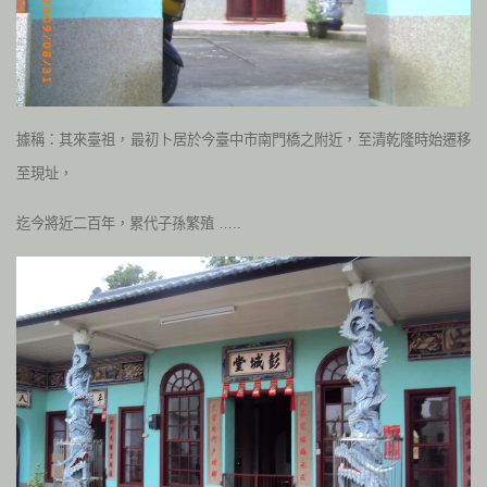
據稱：其來臺祖，最初卜居於今臺中市南門橋之附近，至清乾隆時始遷移
至現址，
迄今將近二百年，累代子孫繁殖 …..