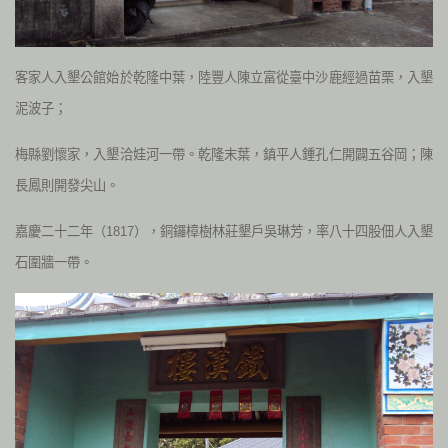
客家人入墾公館始於乾隆中葉，陸豐人陳立富從臺中沙鹿經過苗栗，入墾
泥波子；
梅縣劉懷家，入墾洽娃河一帶。乾隆末葉，鎮平人鍾孔仁開闢五谷岡；陳
長鳳則開發尖山。
嘉慶二十二年（1817），銅鑼樟樹林莊墾戶吳琳芳，率八十四股佃人入墾
石圍牆一帶。