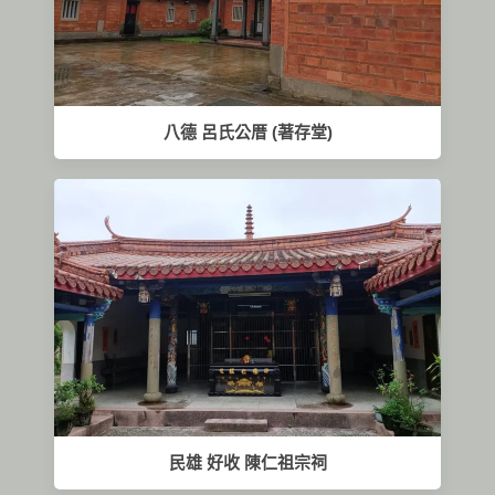
八德 呂氏公厝 (著存堂)
民雄 好收 陳仁祖宗祠