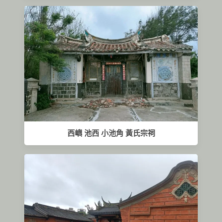
西嶼 池西 小池角 黃氏宗祠