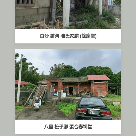
白沙 鎮海 陳氏家廟 (餘慶堂)
八里 松子腳 張合春祠堂