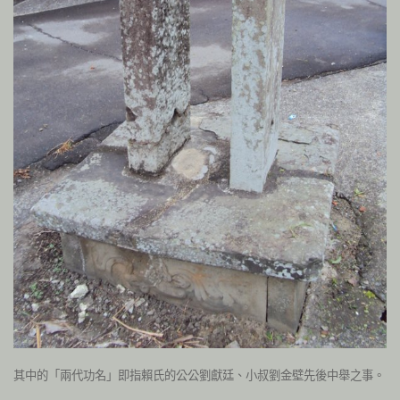
其中的「兩代功名」即指賴氏的公公劉獻廷、小叔劉金壁先後中舉之事。