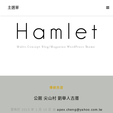
主選單
傳統民居
公館 尖山村 劉舉人古厝
發佈於 2015 年 1 月 16 日 由
apex.cheng@yahoo.com.tw