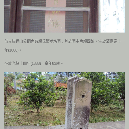
苗立貓狸山公園內有賴氏節孝坊表 , 其旌表主角賴四娘，生於清嘉慶十一
年(1806)，
卒於光緒十四年(1888)，享年83歲。