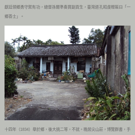
獻廷領鄉勇守禦有功，總督孫爾準奏賞副貢生，臺灣道孔昭虔贈匾曰「一
鄉善士」。
十四年（1834）舉於鄉，後大挑二等，不就。晚居尖山莊，博覽群書，手