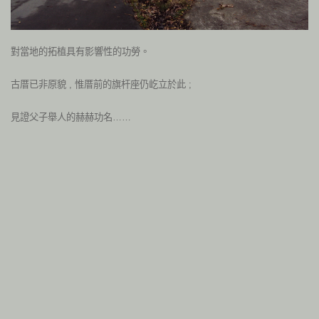
對當地的拓植具有影響性的功勞。
古厝已非原貌 , 惟厝前的旗杆座仍屹立於此 ;
見證父子舉人的赫赫功名……