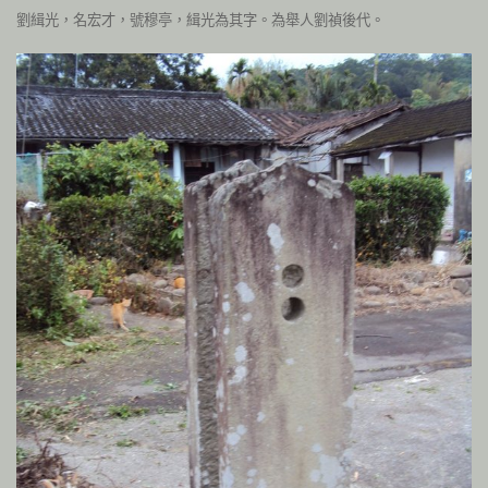
劉緝光，名宏才，號穆亭，緝光為其字。為舉人劉禎後代。