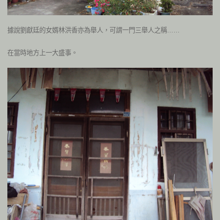
據說劉獻廷的女婿林洪香亦為舉人，可謂一門三舉人之稱……
在當時地方上一大盛事。