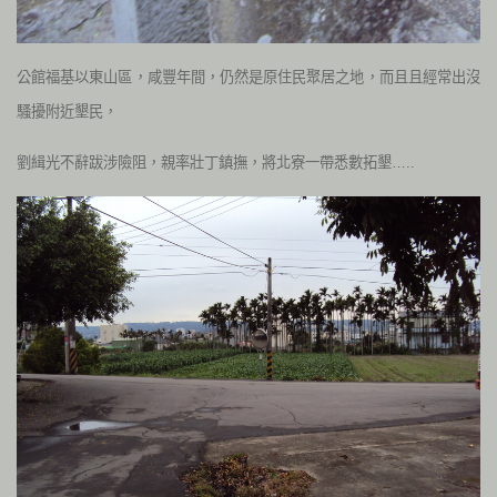
公館福基以東山區，咸豐年間，仍然是原住民聚居之地，而且且經常出沒
騷擾附近墾民，
劉緝光不辭跋涉險阻，親率壯丁鎮撫，將北寮一帶悉數拓墾…..