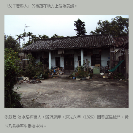
「父子雙舉人」的事蹟在地方上傳為美談。
劉獻廷 淡水貓裡街人。弱冠遊庠。道光六年（1826）閩粵居民械鬥，黃
斗乃乘機率生番擾中港。