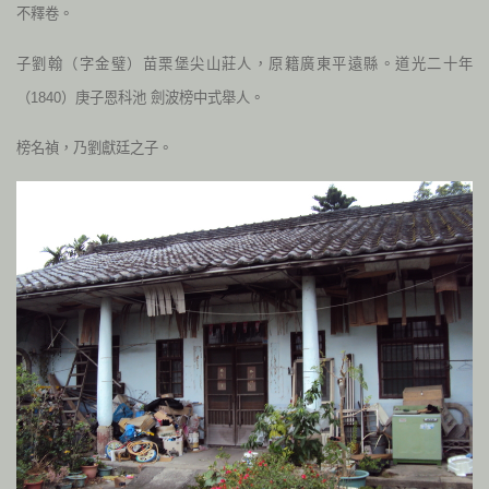
不釋卷。
子劉翰（字金璧）苗栗堡尖山莊人，原籍廣東平遠縣。
道光二十年
（1840）
庚子恩科池 劍波榜中式舉人。
榜名禎，乃劉獻廷之子。