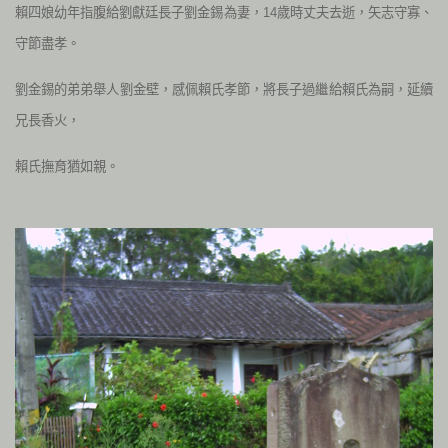
賴四娘幼年指腹給劉獻廷長子劉金錫為妻，14歲時丈夫去逝，矢志守寡、
守節盡孝。
劉金錫的弟弟舉人劉金壁，感佩賴氏孝節，將長子過繼給賴氏為嗣，延續
兄長香火，
賴氏撫育猶如親。