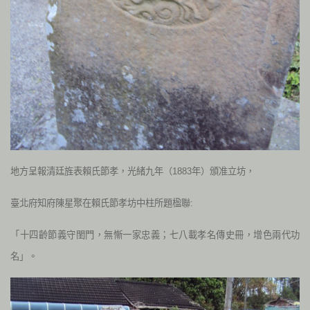
地方呈報清廷旌表賴氏節孝，光緒九年（1883年）頒准立坊，
臺北府知府陳星聚在賴氏節孝坊中柱所題楹聯:
「十四齡節義守閨門，無慚一家忠義；七八載孝名傳史冊，增色兩代功
名」。