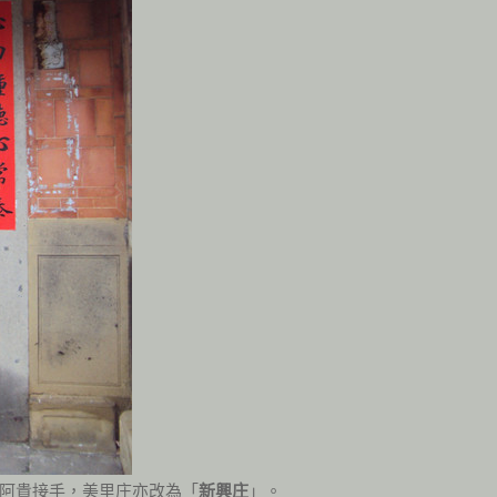
阿貴接手，美里庄亦改為「
新興庄
」。