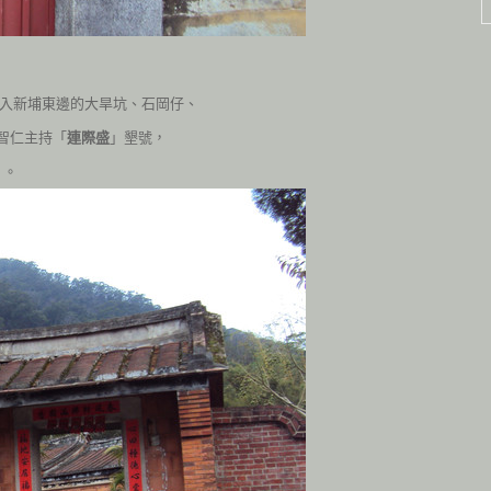
>入新埔東邊的大旱坑、石岡仔、
陳智仁主持「
連際盛
」墾號，
」。