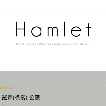
書院宗祠
 羅家(祿富) 公廳