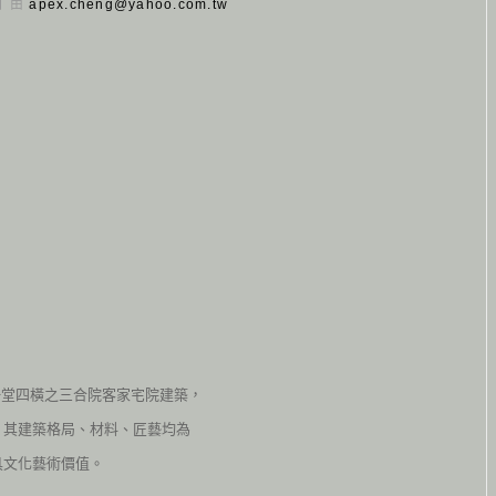
 日 由
apex.cheng@yahoo.com.tw
堂四橫之三合院客家宅院建築，
，其建築格局、材料、匠藝均為
具文化藝術價值。