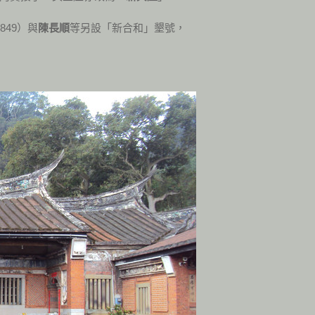
849）與
陳長順
等另設「新合和」墾號，