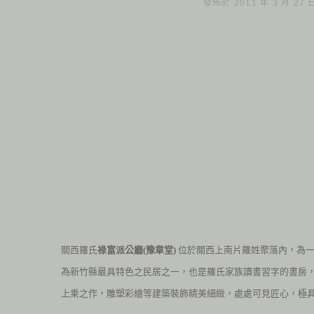
發佈於 2011 年 3 月 27
關西羅氏
祿富派公廳(豫章堂)
位於關西上南片羅姓聚落內，為一
為新竹縣最具特色之民居之一，也是羅氏家族讀書習字的書房
上乘之作，雕塑彩繪等建築裝飾精美細緻，處處可見匠心，極