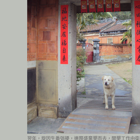
翌年，旋因生番弰擾，連際盛棄墾而去，開墾工作由衛