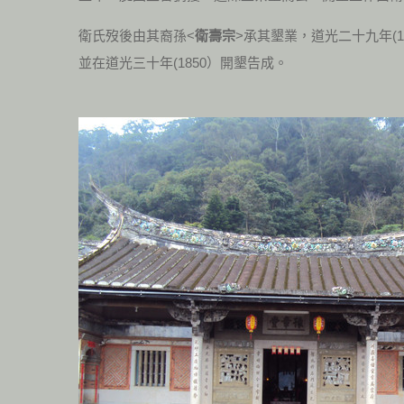
衛氏歿後由其裔孫<
衛壽宗
>承其墾業，道光二十九年(1
並在道光三十年(1850）開墾告成。