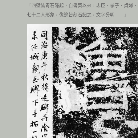
「四壁皆青石隱起，自書契以來，忠臣、孝子、貞婦、
七十二人形象，像邊皆刻石記之，文字分明……」