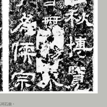
石祠石廟，