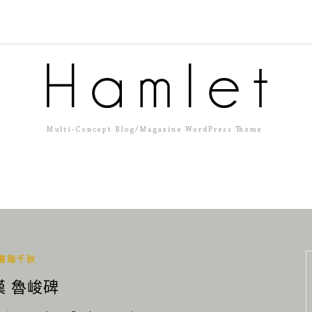
書翰千秋
漢 魯峻碑