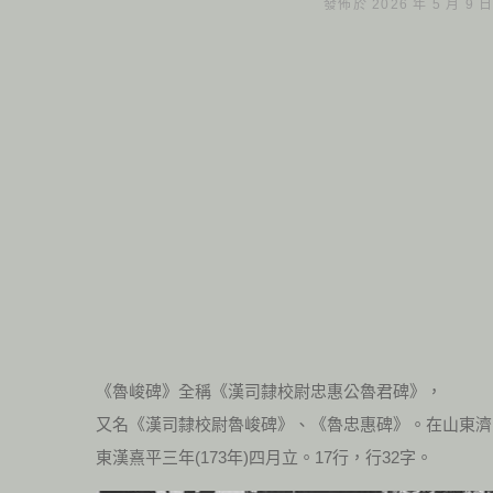
發佈於 2026 年 5 月 9 
《魯峻碑》全稱《漢司隸校尉忠惠公魯君碑》，
又名《漢司隸校尉魯峻碑》、《魯忠惠碑》。在山東濟
東漢熹平三年(173年)四月立。17行，行32字。