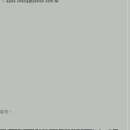
日 由
apex.cheng@yahoo.com.tw
寧市。