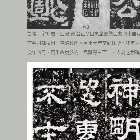
魯峻，字仲嚴，山陽(故治在今山東金鄉縣西北四十里)
官至司隸校尉、屯騎校尉。熹平元年卒於住所，終年六
次年四月，門生故吏於商、馬蔭等三百二十人為之樹碑