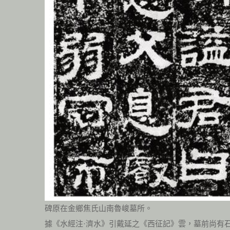
碑原在金鄉焦氏山南魯峻墓所。
據《水經注·濟水》引戴延之《西征記》雲，墓前尚有