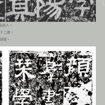
昌邑人。
十二歲。
頌德。