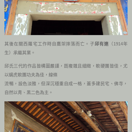
其後在關西羅宅工作時自鷹架摔落而亡。子
邱有連
（
1914
年
生）承繼其業。
邱氏三代的作品皆構圖嚴謹，既複雜且細緻，軟硬團皆佳，尤
以螭虎軟團功夫為佳，線條
流暢，設色淡雅，但深沉穩重自成一格，蓋多建民宅、佛寺，
自然以青、黑二色為主。