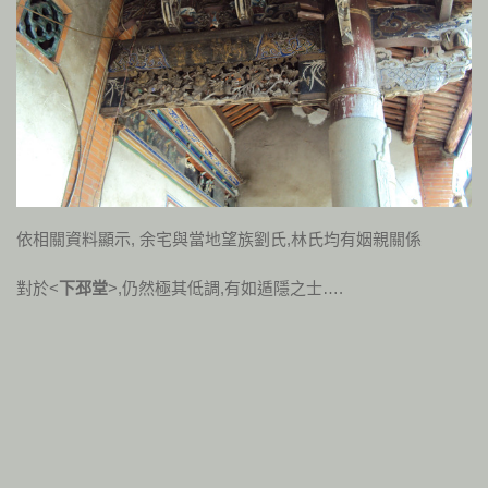
依相關資料顯示, 余宅與當地望族劉氏,林氏均有姻親關係
對於<
下邳堂
>,仍然極其低調,有如遁隱之士….