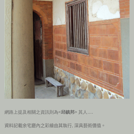
網路上提及相關之資訊則為<
邱鎮邦
> 其人….
資料記載余宅廳內之彩繪由其執行, 深具藝術價值
。