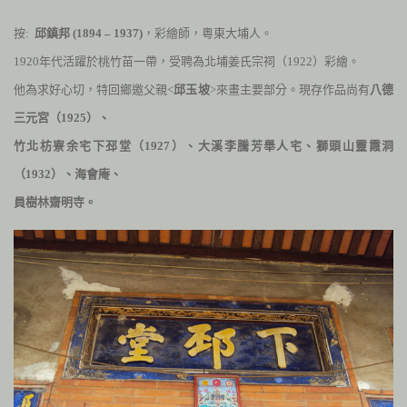
按:
邱鎮邦 (
1894 – 1937)
，彩繪師，粵東大埔人。
1920
年代活躍於桃竹苗一帶，受聘為北埔姜氏宗祠（
1922
）彩繪。
他為求好心切，特回鄉邀父親<
邱玉坡
>來畫主要部分。現存作品尚有
八德
三元宮（
1925
）、
竹北枋寮余宅下邳堂（
1927
）、大溪李騰芳舉人宅、獅頭山靈霞洞
（
1932
）、海會庵、
員樹林齋明寺。