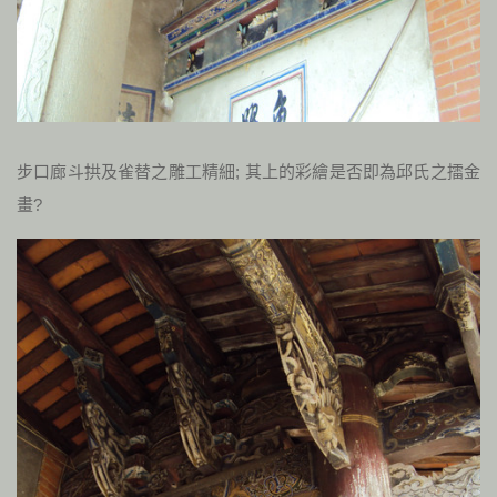
步口廊斗拱及雀替之雕工精細; 其上的彩繪是否即為邱氏之擂金
畫?