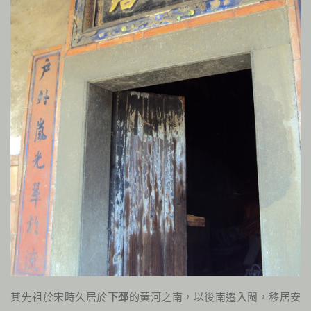
其先祖於宋時久居於
下邳
的黃河之南，以後南遷入閩，移居安