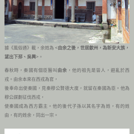
據《風俗通》載，余姓為 <
由余之後，世居歙州，為新安大族，
望出下邳、吳興
>。
春秋時，秦國有個臣醫叫
由余
，他的祖先是晉人，避亂於西
戎。由余本來在西戎為官，
後奉命出使秦國，見秦穆公賢德大度，就留在秦國為臣。他為
穆公謀劃征伐西戎，
使秦國成為西方霸主。他的後代子孫以其名字為姓，有的姓
由，有的姓余，同出一宗。