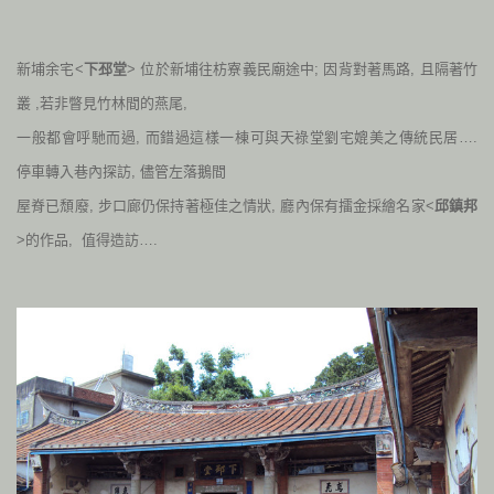
新埔余宅<
下邳堂
> 位於新埔往枋寮義民廟途中; 因背對著馬路, 且隔著竹
叢 ,若非瞥見竹林間的燕尾,
一般都會呼馳而過, 而錯過這樣一棟可與天祿堂劉宅媲美之傳統民居….
停車轉入巷內探訪, 儘管左落鵝間
屋脊已頹廢, 步口廊仍保持著極佳之情狀, 廳內保有擂金採繪名家<
邱鎮邦
>的作品, 值得造訪….