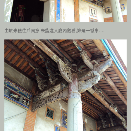
由於未穫住戶同意,未能進入廳內觀看,算是一憾事….