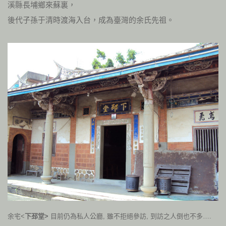
溪縣長埔鄉來蘇裏，
後代子孫于清時渡海入台，成為臺灣的余氏先祖。
余宅<
下邳堂>
目前仍為私人公廳, 雖不拒絕參訪, 到訪之人倒也不多….