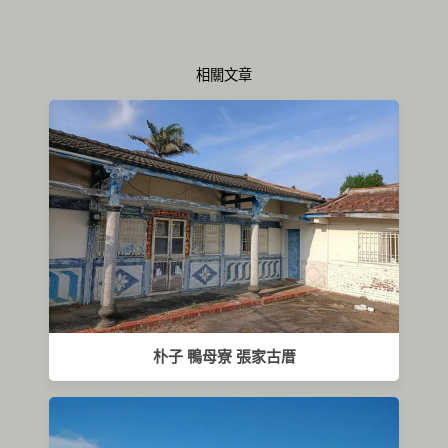
相關文章
朴子 鴨母寮 張家古厝