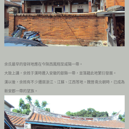
余氏最早的發祥地應在今陝西鳳翔至咸陽一帶。
大致上講，余姓于漢時遷入安徽的歙縣一帶，並落籍此地繁衍發展。
漢以後，余姓有不少遷居浙江、江蘇、江西等地。魏晉南北朝時，已成為
新安郡一帶的望族。