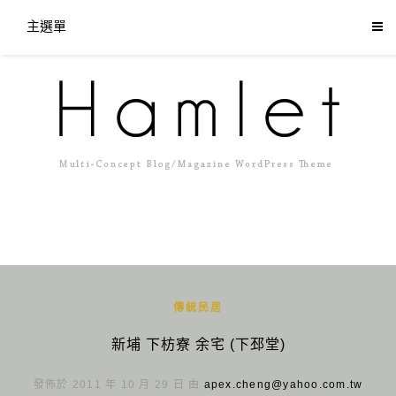
主選單
傳統民居
新埔 下枋寮 余宅 (下邳堂)
發佈於 2011 年 10 月 29 日 由
apex.cheng@yahoo.com.tw