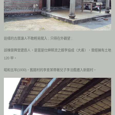
這樣的古厝讓人不敢輕易闖入 ; 只得在外觀望 ;
該棟晉興堂建造人，是當是仕紳蔡流之婿李協成（大甫），曾經擁有土地
120 甲。
昭和五年(1930)，舊館村的李查某帶著兒子李洽鑑遷入新館村，