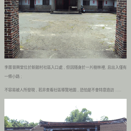
李厝晉興堂位於新館村社區入口處 , 但因隱身於一片樹林裡, 且出入僅有
一條小路 ;
不容易被人所發現 , 若非查看社區導覽地圖 , 恐怕是不會特意造訪 …..