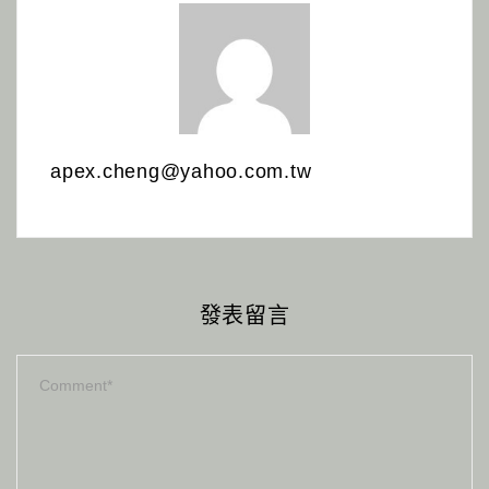
apex.cheng@yahoo.com.tw
發表留言