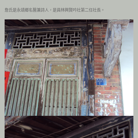
詹氏是永靖鄉名醫兼詩人，是員林興賢吟社第二任社長。