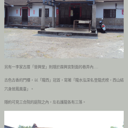
另有一李家古厝「晉興堂」則隱於霖興宮對面的巷弄內….
古色古香的門樓，以「隴西」冠首，寫著「隴水泓深名登龍虎榜，西山結
穴身居鳳凰臺」。
隱約可見三合院的庭院之內，左右護龍各有三落。