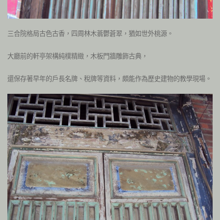
三合院格局古色古香，四周林木蓊鬱蒼翠，猶如世外桃源。
大廳前的軒亭架構純樸精緻，木板門牆雕飾古典，
還保存著早年的戶長名牌、稅牌等資料，頗能作為歷史建物的教學現場。