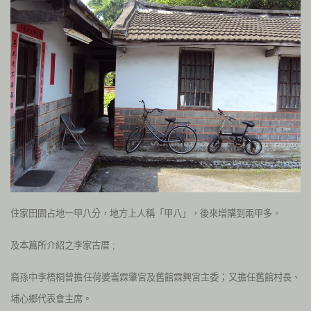
住家田園占地一甲八分，地方上人稱「甲八」，後來增購到兩甲多。
及本篇所介紹之李家古厝 ;
裔孫中李梧桐曾擔任荷婆崙霖肇宮及舊館霖興宮主委；又擔任舊館村長、
埔心鄉代表會主席。