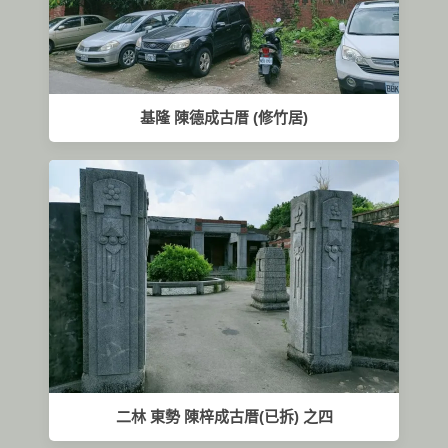
基隆 陳德成古厝 (修竹居)
二林 東勢 陳梓成古厝(已拆) 之四