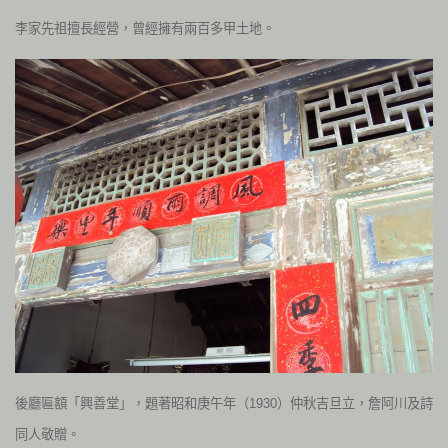
李家先祖擅長經營，曾經擁有兩百多甲土地。
後廳匾額「興善堂」，題著昭和庚午年（1930）仲秋吉旦立，詹阿川及詩
同人敬贈。