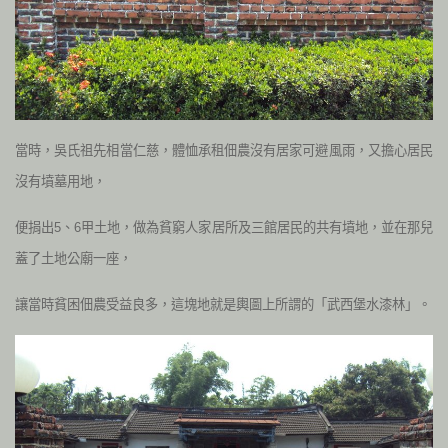
當時，吳氏祖先相當仁慈，體恤承租佃農沒有居家可避風雨，又擔心居民
沒有墳墓用地，
便捐出5、6甲土地，做為貧窮人家居所及三館居民的共有墳地，並在那兒
蓋了土地公廟一座，
讓當時貧困佃農受益良多，這塊地就是輿圖上所謂的「武西堡水漆林
」
。