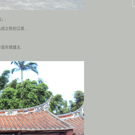
店
」;
名成立祭祀公業….
值年總爐主,