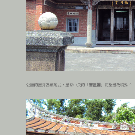
。
公廳的屋脊為燕尾式，屋脊中央的「
吉星閣
」泥塑最為特殊