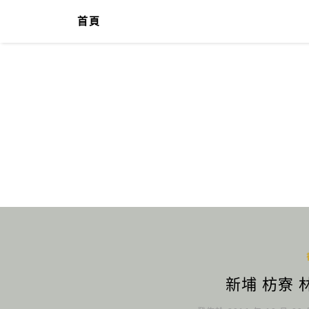
首頁
新埔 枋寮 