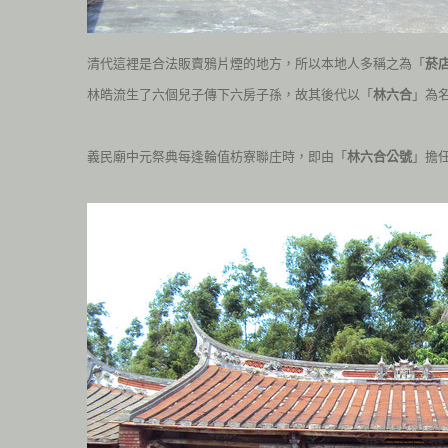
清代這裡是合法販賣鴉片煙的地方，所以本地人多稱之為「
菸
林皓流生了六個兒子傳下六房子孫，故其後代以「
林六合
」為
義民廟中元祭典每逢輪值枋寮聯庄時，即由「
林六合公號
」擔任