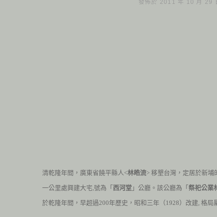
發佈於 2011 年 10 月 29
清乾隆年間，廣東省饒平縣人<
林皓流
> 移墾台灣，定居於新
一公里處興建大宅,號為「
西河堂
」公廳。該
公廳為「
祭祀公業
於乾隆年間，早超過
200
年歷史，昭和三年（1928）改建,
格局