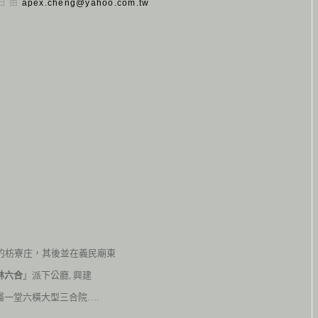
 日 由
apex.cheng@yahoo.com.tw
埔的枋寮庄，其後並在義民廟東
林六合
」派下公廳, 興
建
屬一堂六橫大型三合院….