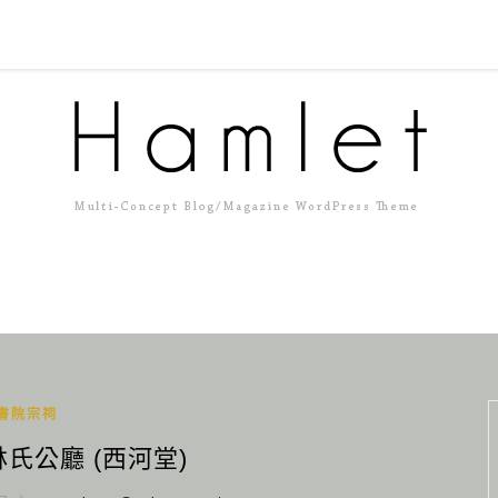
書院宗祠
林氏公廳 (西河堂)