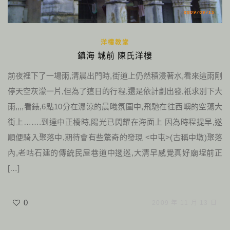
洋樓教堂
鎮海 城前 陳氏洋樓
前夜裡下了一場雨,清晨出門時,街道上仍然積浸著水,看來這雨剛
停天空灰濛一片,但為了這日的行程,還是依計劃出發,祇求別下大
雨,,,,看錶,6點10分在濕涼的晨曦氛圍中,飛馳在往西嶼的空蕩大
街上…….到達中正橋時,陽光已閃耀在海面上 因為時程提早,遂
順便騎入聚落中,期待會有些驚奇的發現 <中屯>(古稱中墩)聚落
內,老咕石建的傳統民屋巷道中逡巡,大清早感覺真好廟埕前正
[…]
0
2009 年 11 月 13 日