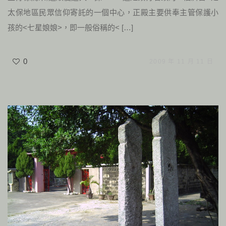
太保地區民眾信仰寄託的一個中心，正殿主要供奉主管保護小
孩的<七星娘娘>，即一般俗稱的< […]
0
2009 年 11 月 11 日