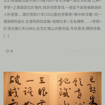
位於高雄鼓山區內惟379巷內的<李氏洋樓>,為日治時期 仕紳<
李榮>之故居因位於巷內,除非刻意尋找,一般並不容易被路過的
人所發現….建於昭和六年(1931)委託苓雅寮<陳中和洋樓>同一
建築師所設計,在當時與其並稱<南陳北李>,互為輝映….. <李榮>
於清光緒九年(1883),出生於鼓山內惟地區,年幼喪母,精研詩書,
[…]
0
2009 年 11 月 12 日