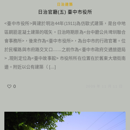
日治建築
日治官廳(五) 臺中市役所
<臺中市役所>興建於明治44年(1911)為仿歐式建築，是台中地
區鋼筋混凝土建築的嚆矢。日治時期原為<台中廳公共埤圳聯合
會事務所>，後來作為<臺中市役所>，為台中市的行政官署。位
於民權路與市府路交叉口……之前作為<臺中市政府交通旅遊局
> ,現則定位為<臺中故事館> 市役所所在位置在於舊東大墩街南
邊。附近以公有建築（ […]
0
2009 年 11 月 11 日