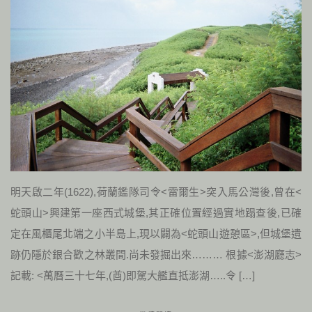
明天啟二年(1622),荷蘭鑑隊司令<雷爾生>突入馬公灣後,曾在<
蛇頭山>興建第一座西式城堡,其正確位置經過實地蹋查後,已確
定在風櫃尾北端之小半島上,現以闢為<蛇頭山遊憩區>,但城堡遺
跡仍隱於銀合歡之林叢間.尚未發掘出來……… 根據<澎湖廳志>
記載: <萬曆三十七年,(酋)即駕大艦直抵澎湖…..令 […]