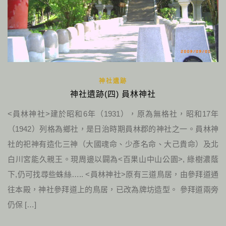
神社遺跡
神社遺跡(四) 員林神社
<員林神社>建於昭和6年（1931），原為無格社，昭和17年
（1942）列格為鄉社，是日治時期員林郡的神社之一。員林神
社的祀神有造化三神（大國魂命、少彥名命、大己貴命）及北
白川宮能久親王。現周邊以闢為<百果山中山公園>, 綠樹濃蔭
下,仍可找尋些蛛絲….. <員林神社>原有三道鳥居，由參拜道通
往本殿，神社參拜道上的鳥居，已改為牌坊造型。 參拜道兩旁
仍保 […]