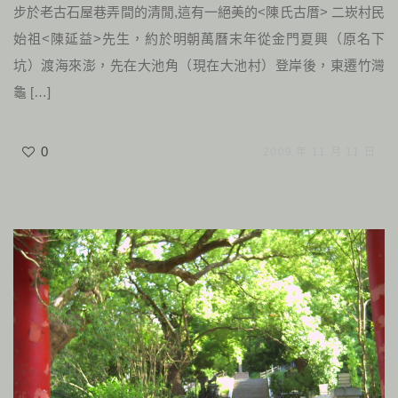
步於老古石屋巷弄間的清閒,這有一絕美的<陳氏古厝> 二崁村民
始祖<陳延益>先生，約於明朝萬曆末年從金門夏興（原名下
坑）渡海來澎，先在大池角（現在大池村）登岸後，東遷竹灣
龜 […]
0
2009 年 11 月 11 日