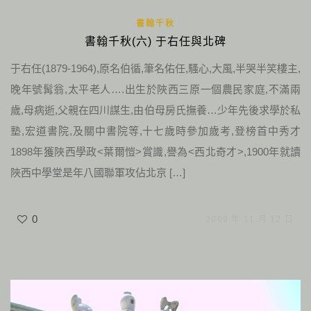
書翰千秋
書翰千秋(六) 于右任與北碑
于右任(1879-1964),原名伯循,筆名佑任,騷心,大風,半哭半笑樓主,
晚年號髯翁,太平老人….出生於陜西三原一個農民家庭,不滿兩
歲,母病逝,父親在四川謀生,由伯母房氏撫養…少年先後求學於私
塾,宏道書院,及關中書院等,十七歲時參加歲考,登榜首中秀才
1898年獲陜西學政<葉爾愷>賞識,譽為<西北奇才>,1900年就讀
陜西中學堂是年八國聯軍攻佔北京 […]
0
2009 年 11 月 12 日