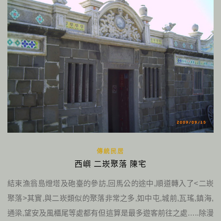
傳統民居
西嶼 二崁聚落 陳宅
結束漁翁島燈塔及砲臺的參訪,回馬公的途中,順道轉入了<二崁
聚落>其實,與二崁類似的聚落非常之多,如中屯,城前,瓦瑤,鎮海,
通梁,望安及風櫃尾等處都有但這算是最多遊客前往之處…..除漫