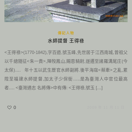
傳記人物
水師提督 王得祿
<王得祿>(1770-1842),字百遒,號玉峰,先世居于江西南城,曾祖父
以千總隨征<朱一貴>,陣歿鳳山,賜恩騎尉,遂遷至諸羅溝尾庄(今
太保)…. 年十五以武生歷官水師副將.後平海寇<蔡牽>之亂,累
陞至福建水師提督,加太子少保銜…..是為臺灣人中官位最高
者…. <臺灣通志 名將傳>中有傳: <王得祿,號玉 […]
0
2009 年 11 月 11 日