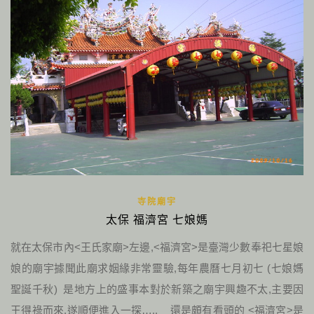
寺院廟宇
太保 福濟宮 七娘媽
就在太保市內<王氏家廟>左邊,<福濟宮>是臺灣少數奉祀七星娘
娘的廟宇據聞此廟求姻緣非常靈驗,每年農曆七月初七 (七娘媽
聖誕千秋) 是地方上的盛事本對於新築之廟宇興趣不太,主要因
王得祿而來,遂順便進入一探….. 還是頗有看頭的 <福濟宮>是