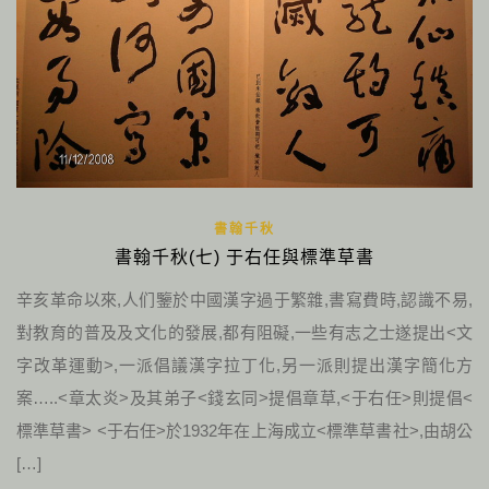
書翰千秋
書翰千秋(七) 于右任與標準草書
辛亥革命以來,人们鑒於中國漢字過于繁雜,書寫費時,認識不易,
對教育的普及及文化的發展,都有阻礙,一些有志之士遂提出<文
字改革運動>,一派倡議漢字拉丁化,另一派則提出漢字簡化方
案…..<章太炎>及其弟子<錢玄同>提倡章草,<于右任>則提倡<
標準草書> <于右任>於1932年在上海成立<標準草書社>,由胡公
[…]