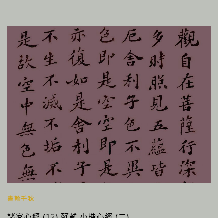
書翰千秋
諸家心經 (12) 蘇軾 小楷心經 (二)