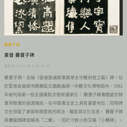
書翰千秋
東晉 爨寶子碑
發佈於 2026 年 6 月 14 日
爨寶子碑，全稱《晉故振威將軍建寧太守爨府君之墓》碑，位
於雲南省曲靖市麒麟區北園路曲靖一中爨文化博物館內，1961
年被列為第一批全國重點文物保護單位。 爨寶子碑書體處於隸
書到楷書的過渡階段，在中國書法史上具有重要地位；同時碑
文也保留了東晉時期雲南的政治、職官與文化信息。 爨寶子碑
與爨龍顏碑並稱為「二爨」，因尺寸較小而又稱「小爨碑」。