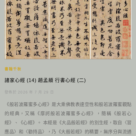
書翰千秋
諸家心經 (14) 趙孟頫 行書心經 (二)
發佈於 2026 年 7 月 29 日
《般若波羅蜜多心經》是大乘佛教表達空性和般若波羅蜜觀點
的經典，又稱《摩訶般若波羅蜜多心經》，簡稱《般若心
經》、《心經》。 本經是《大品般若經》的別生經，取自〈習
應品〉和〈勸持品〉，乃《大般若經》的精要，無序分與流通