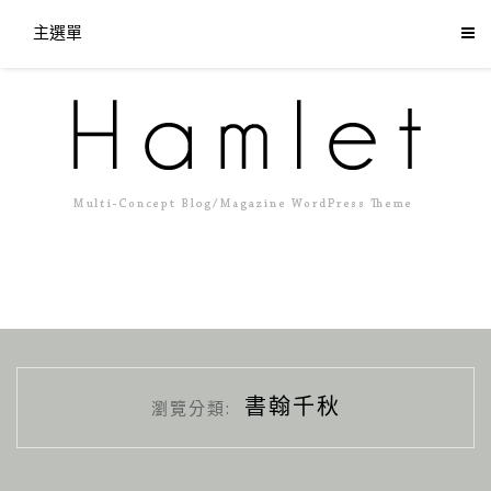
主選單
書翰千秋
瀏覽分類: