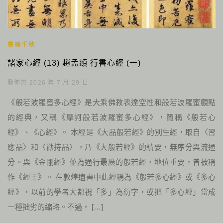
書翰千秋
諸家心經 (13) 趙孟頫 行書心經 (一)
發佈於 2026 年 7 月 29 日
《般若波羅蜜多心經》是大乘佛教表達空性和般若波羅蜜觀點
的經典，又稱《摩訶般若波羅蜜多心經》，簡稱《般若心
經》、《心經》。 本經是《大品般若經》的別生經，取自〈習
應品〉和〈勸持品〉，乃《大般若經》的精要，無序分與流通
分。與《金剛經》並為通行最廣的般若經，地位重要，曾被稱
作《經王》。 在敦煌遺書中此經稱為《般若多心經》或《多心
經》，以前的學者大都視「多」為衍字，或把「多心經」當成
一種拙劣的縮略。不過， […]