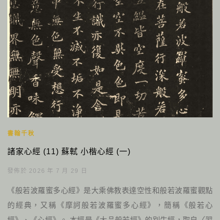
書翰千秋
諸家心經 (11) 蘇軾 小楷心經 (一)
發佈於 2026 年 7 月 29 日
《般若波羅蜜多心經》是大乘佛教表達空性和般若波羅蜜觀點
的經典，又稱《摩訶般若波羅蜜多心經》，簡稱《般若心
經》、《心經》。 本經是《大品般若經》的別生經，取自〈習