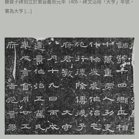
爨寶子碑刻立於東晉義熙元年（405，碑文沿用「大亨」年號，
署為大亨 […]