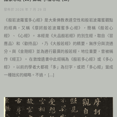
發佈於 2026 年 7 月 29 日
《般若波羅蜜多心經》是大乘佛教表達空性和般若波羅蜜觀點
的經典，又稱《摩訶般若波羅蜜多心經》，簡稱《般若心
經》、《心經》。 本經是《大品般若經》的別生經，取自〈習
應品〉和〈勸持品〉，乃《大般若經》的精要，無序分與流通
分。與《金剛經》並為通行最廣的般若經，地位重要，曾被稱
作《經王》。 在敦煌遺書中此經稱為《般若多心經》或《多心
經》，以前的學者大都視「多」為衍字，或把「多心經」當成
一種拙劣的縮略。不過， […]