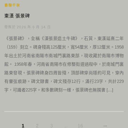
書翰千秋
東漢 張景碑
發佈於 2026 年 6 月 14 日
《張景碑》，全稱《漢張景造土牛碑》，石質，東漢延熹二年
（159）刻立。碑身殘高125厘米，寬54厘米，厚12厘米。1958
年出土於河南省南陽市南城門裏路東部，現收藏於南陽市博物
館。 1958年春，河南省南陽市在修整街道過程中，於南城門裏
路東發現。張景碑碑身四周皆殘，頂部碑穿尚隱約可見，穿內
有暈弦痕跡。碑文隸書，碑文殘存12行，滿行23字，共計229
字，可識者225字。和多數碑刻一樣，張景碑也無撰書 […]
1
2
3
...
16