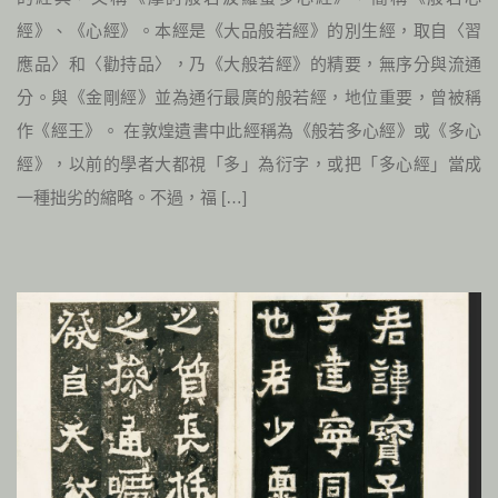
經》、《心經》。本經是《大品般若經》的別生經，取自〈習
應品〉和〈勸持品〉，乃《大般若經》的精要，無序分與流通
分。與《金剛經》並為通行最廣的般若經，地位重要，曾被稱
作《經王》。 在敦煌遺書中此經稱為《般若多心經》或《多心
經》，以前的學者大都視「多」為衍字，或把「多心經」當成
一種拙劣的縮略。不過，福 […]