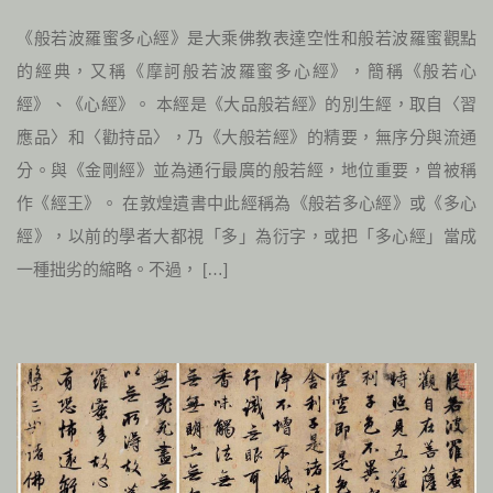
《般若波羅蜜多心經》是大乘佛教表達空性和般若波羅蜜觀點
的經典，又稱《摩訶般若波羅蜜多心經》，簡稱《般若心
經》、《心經》。 本經是《大品般若經》的別生經，取自〈習
應品〉和〈勸持品〉，乃《大般若經》的精要，無序分與流通
分。與《金剛經》並為通行最廣的般若經，地位重要，曾被稱
作《經王》。 在敦煌遺書中此經稱為《般若多心經》或《多心
經》，以前的學者大都視「多」為衍字，或把「多心經」當成
一種拙劣的縮略。不過， […]