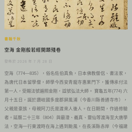
書翰千秋
空海 金剛般若經開題殘卷
發佈於 2026 年 7 月 28 日
空海（774—835），俗名佐伯真魚，日本佛教僧侶、書法家，
為唐代日本留學僧，師學今西安青龍寺惠果門下，獲傳承付法
第一人，受賜法號遍照金剛，諡號弘法大師。 寶龜五年(774) 六
月十五日，誕於讚岐國多度郡屏風浦（今香川縣善通寺市），
父親是豪族，母親阿刀氏是渡來人後人。在日期間，作過修驗
者。延曆二十三年（804）與最澄、義真、靈仙等渡海至大唐學
法，空海一行東渡時在海上遇到颱風，在長溪縣赤岸（今福建