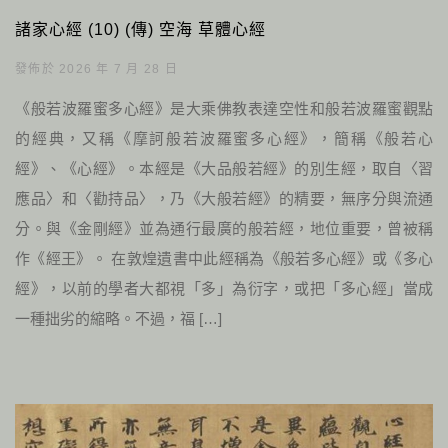
諸家心經 (10) (傳) 空海 草體心經
發佈於 2026 年 7 月 28 日
《般若波羅蜜多心經》是大乘佛教表達空性和般若波羅蜜觀點
的經典，又稱《摩訶般若波羅蜜多心經》，簡稱《般若心
經》、《心經》。本經是《大品般若經》的別生經，取自〈習
應品〉和〈勸持品〉，乃《大般若經》的精要，無序分與流通
分。與《金剛經》並為通行最廣的般若經，地位重要，曾被稱
作《經王》。 在敦煌遺書中此經稱為《般若多心經》或《多心
經》，以前的學者大都視「多」為衍字，或把「多心經」當成
一種拙劣的縮略。不過，福 […]