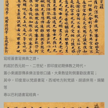
寫經蓋書寫佛典之謂。
約起於西元前一、二世紀，即印度初期佛教之時代。
蓋小乘諸部傳承佛法皆依口誦，大乘教徒則側重勸說書寫；
其中，印度是以梵語書寫，西域地方則梵語、胡語併用，錫蘭
等
專以巴利語書寫經典。