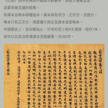
《心經》是所有佛經中翻譯次數最多，譯成文種最豐富，
並最常被念誦的經典。
有廣本及略本兩種版本。廣本具有序分、正宗分、流通分。
略本只有正宗分，鳩摩羅什與玄奘譯本皆是略本。
中國歷史上，至宋朝為止，可考的至少有8次漢譯，現存7本。
其中以玄奘法師漢譯本流通最廣，共260字。