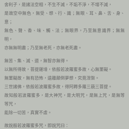
舍利子，是諸法空相，不生不滅，不垢不淨，不增不減，
是故空中無色，無受、想、行、識；無眼、耳、鼻、舌、身、
意；
無色、聲、香、味、觸、法；無眼界，乃至無意識界；無無
明，
亦無無明盡；乃至無老死，亦無老死盡。
無苦、集、滅、道，無智亦無得。
以無所得故，菩提薩埵，依般若波羅蜜多故，心無罣礙。
無罣礙故，無有恐怖，遠離顛倒夢想，究竟涅槃。
三世諸佛，依般若波羅蜜多故，得阿耨多羅三藐三菩提。
故知般若波羅蜜多，是大神咒，是大明咒，是無上咒，是無等
等咒，
能除一切苦，真實不虛。
故說般若波羅蜜多咒，即說咒曰：