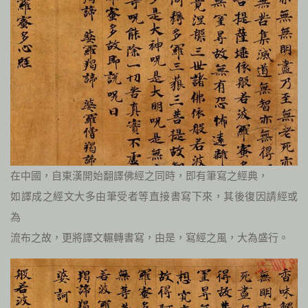
在中國，自東漢開始翻譯佛經之同時，即有筆寫之經典，
如譯成之經文大多由筆受者等直接書寫下來，其後復因請經或
為
流布之故，更將譯文輾轉書寫，由是，寫經之風，大為盛行。