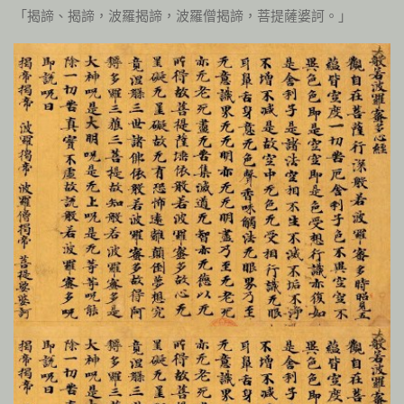
「揭諦、揭諦，波羅揭諦，波羅僧揭諦，菩提薩婆訶。」