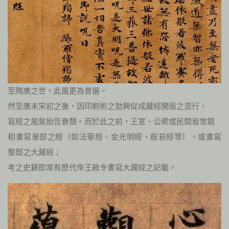
至隋唐之世，此風更為普遍。
然至唐末宋初之後，因印刷術之勃興促成藏經開版之流行，
寫經之風氣始告衰頹。而於此之前，王室、公卿或民間皆常競
相書寫單部之經（如法華經、金光明經、般若經等），或書寫
整部之大藏經；
考之史籍即常有歷代帝王敕令書寫大藏經之記載。