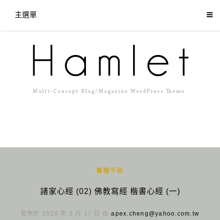
主選單
書翰千秋
諸家心經 (02) 佛教寫經 楷書心經 (一)
發佈於 2026 年 2 月 17 日 由
apex.cheng@yahoo.com.tw