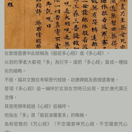
在敦煌遺書中此經稱為《般若多心經》或《多心經》，
以前的學者大都視「多」為衍字，或把「多心經」當成一種拙
劣的縮略。
不過，福井文雅在考察歷代經錄、初唐碑銘及敦煌遺書後，
發現《多心經》這一稱呼於玄奘在世時已出現，並於唐代廣泛
流傳，
其使用頻率超過《心經》這稱呼。
他指出「多」是「般若波羅蜜多」的略稱，
為和密教的《咒心經》（不空羂索神咒心經、不空羂索咒心