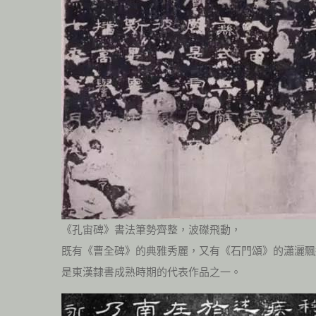
《孔宙碑》書法筆勢齊整，波磔飛動，
既有《曹全碑》的典雅秀麗，又有《石門頌》的瀟灑飄
是東漢隸書成熟時期的代表作品之一。