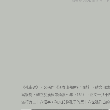
發佈於 2026 年 5 月 9 
《孔宙碑》，又稱作《漢泰山都尉孔宙碑》，碑文用隸
寫篆刻，碑立於漢桓帝延熹七年（164），正文一共十
滿行有二十八個字，碑文記錄孔子的第十八世孫孔宙的