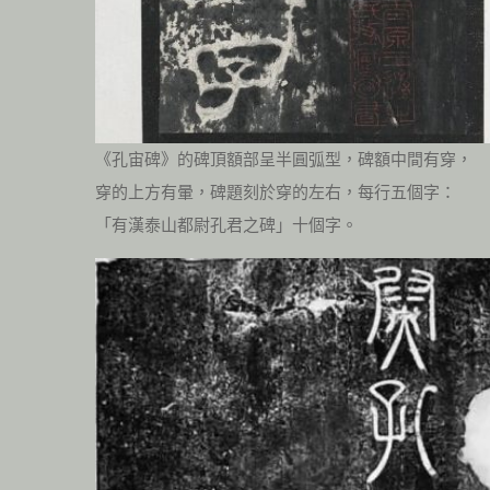
《孔宙碑》的碑頂額部呈半圓弧型，碑額中間有穿，
穿的上方有暈，碑題刻於穿的左右，每行五個字：
「有漢泰山都尉孔君之碑」十個字。