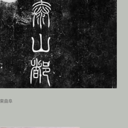
。
東曲阜