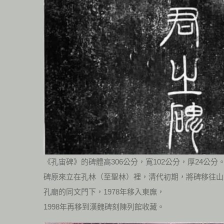
《孔宙碑》的碑體高306公分，寬102公分，厚24公分
碑原來立在孔林（至聖林）裡，清代初期，將碑移往山
孔廟的同文門下，1978年移入東廡，
1998年再移到漢魏碑刻陳列館收藏。