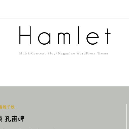
書翰千秋
漢 孔宙碑