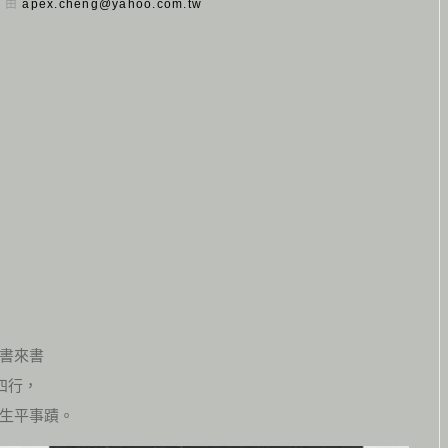
日 由
apex.cheng@yahoo.com.tw
書來書
四行，
生平事蹟。