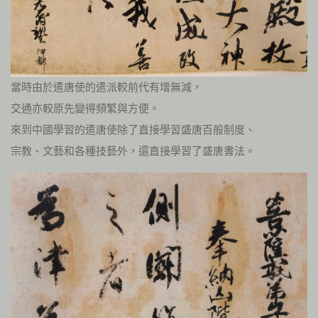
當時由於遣唐使的遣派較前代有增無減，
交通亦較原先變得頻繁與方便。
來到中國學習的遣唐使除了直接學習盛唐百般制度、
宗教、文藝和各種技藝外，還直接學習了盛唐書法。