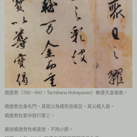
橘逸勢（782—842，Tachibana Nohayanari）敏達天皇後裔。
橘逸勢出身名門，其祖父為橘奈良麻呂，其父橘入居。
橘逸勢在家中排行第三。
據說橘逸勢性格豪放，不拘小節。