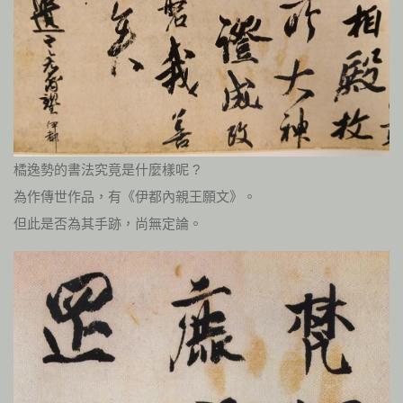
橘逸勢的書法究竟是什麼樣呢 ?
為作傳世作品，有《伊都內親王願文》。
但此是否為其手跡，尚無定論。