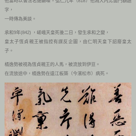
他當時以書法名聲顯噪。弘仁九年（818）他為大內北面門額題
字，
一時傳為美談。
承和9年(842) ，嵯峨天皇死後二日，發生承和之變，
皇太子恆貞親王被指控有謀反企圖，由仁明天皇下詔廢皇太
子。
橘逸勢被視為恆貞親王的人馬，被流放到伊豆。
在流放途中，橘逸勢在遠江板築（今濱松市）病死。