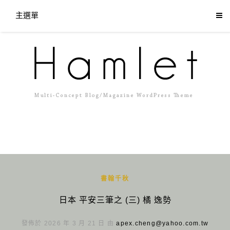
主選單
書翰千秋
日本 平安三筆之 (三) 橘 逸勢
發佈於 2026 年 3 月 21 日 由
apex.cheng@yahoo.com.tw