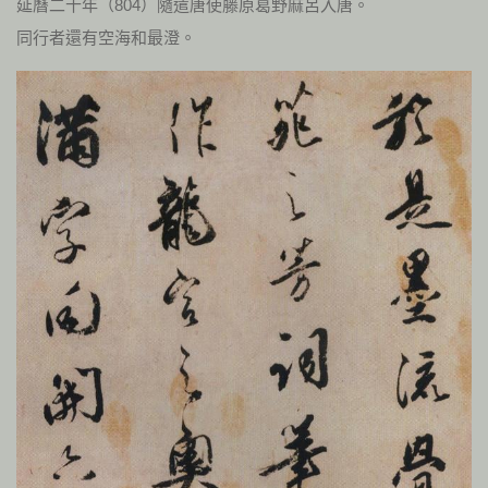
延曆二十年（804）隨遣唐使藤原葛野麻呂入唐。
同行者還有空海和最澄。