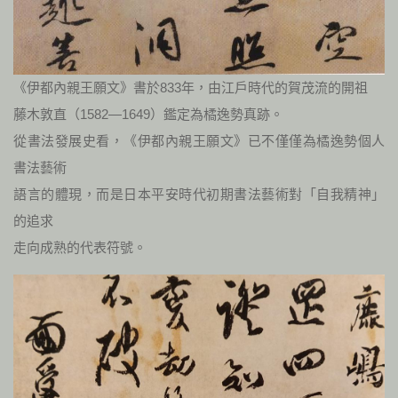
《伊都內親王願文》書於833年，由江戶時代的賀茂流的開祖
藤木敦直（1582—1649）鑑定為橘逸勢真跡。
從書法發展史看，《伊都內親王願文》已不僅僅為橘逸勢個人
書法藝術
語言的體現，而是日本平安時代初期書法藝術對「自我精神」
的追求
走向成熟的代表符號。