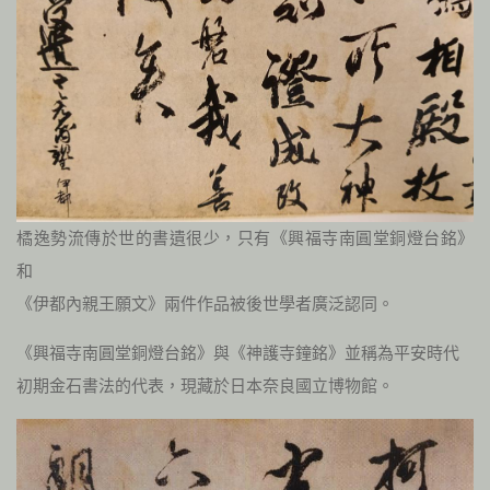
橘逸勢流傳於世的書遺很少，只有《興福寺南圓堂銅燈台銘》
和
《伊都內親王願文》兩件作品被後世學者廣泛認同。
《興福寺南圓堂銅燈台銘》與《神護寺鐘銘》並稱為平安時代
初期金石書法的代表，現藏於日本奈良國立博物館。