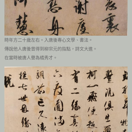
時年方二十歲左右。入唐後專心文學、書法。
傳說他人唐後曾得到柳宗元的指點，詩文大進。
在當時被唐人譽為橘秀才。