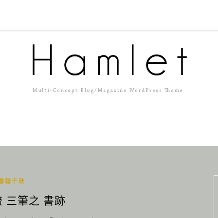
書翰千秋
 三筆之 書跡