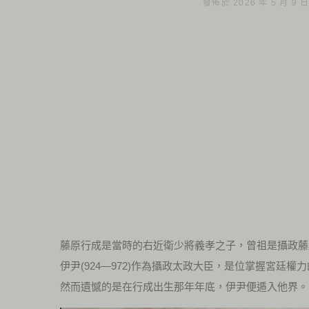
發佈於 2026 年 5 月 9 
藤原行成是當時的右近衛少將義孝之子，曾祖是攝政藤
伊尹(924—972)作為攝政太政大臣，是位掌握宮廷權
然而遺憾的是在行成出生那年年底，伊尹便遁入他界。