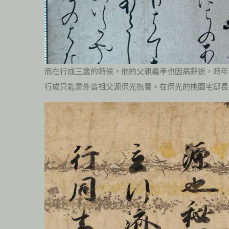
而在行成三歲的時候，他的父親義孝也因病辭逝，時年
行成只能靠外曾祖父源保光撫養。在保光的桃園宅邸長