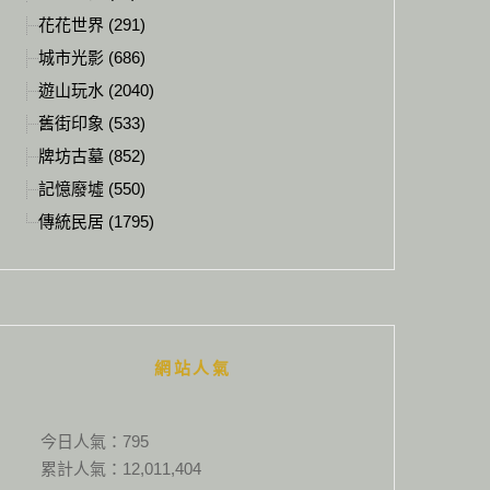
花花世界 (291)
城市光影 (686)
遊山玩水 (2040)
舊街印象 (533)
牌坊古墓 (852)
記憶廢墟 (550)
傳統民居 (1795)
網站人氣
今日人氣：
795
累計人氣：
12,011,404