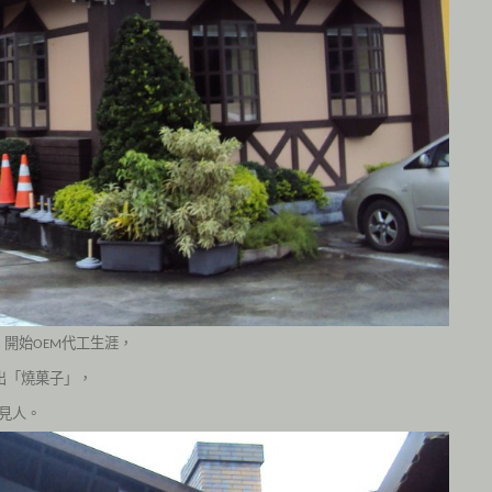
，開始
代工生涯，
OEM
出「燒菓子」，
見人。