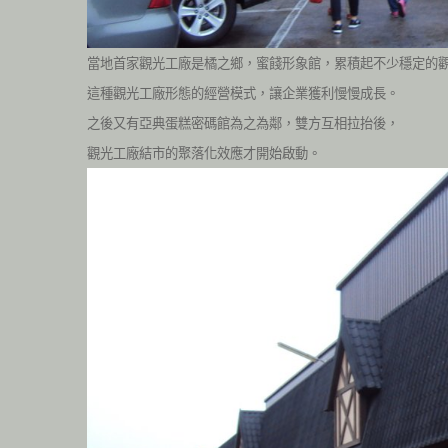
當地首家觀光工廠是橘之鄉，
蜜餞形象館，累積起不少穩定的
這種觀光工廠形態的經營模式，讓企業獲利
慢慢成長。
之後又有亞典蛋糕密碼館為之為鄰，雙方互相拉抬後，
觀光工廠結市的聚落化效應才開始啟動。