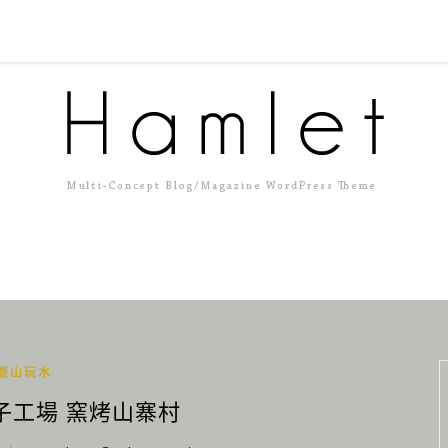
遊山玩水
子工場 窯烤山寨村