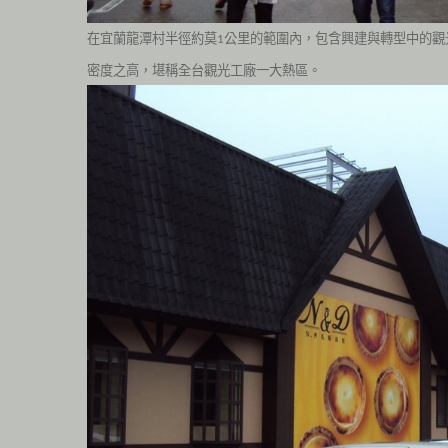
在宜蘭龍潭村半徑約莫
公里的範圍內，包含興建與轉型中的觀
1
密度之高，堪稱全台觀光工廠一大熱區。