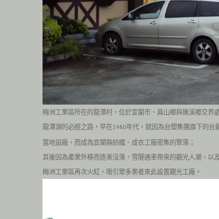
梅洲工業區所在的龍潭村，位於宜蘭市、員山鄉與礁溪鄉交界
龍潭湖的必經之路，早在
年代，就因為台塑集團旗下的台
1960
當地設廠，而成為宜蘭縣紡織、成衣工廠密集的聚落；
其後因為產業外移而逐漸沒落，
雪隧通車帶來的觀光人潮，以
梅洲工業區再次火紅，吸引眾多業者來此設置觀光工廠。