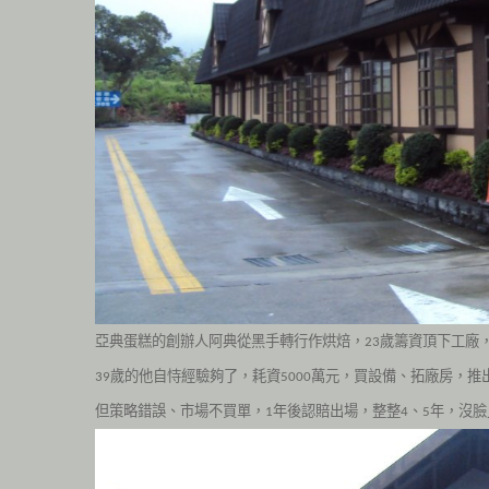
亞典蛋糕的創辦人阿典從黑手轉行作烘焙，
歲籌資頂下工廠
23
歲的他自恃經驗夠了，
耗資
萬元，買設備、拓廠房，推
39
5000
但策略錯誤、市場不買單，
年後認賠出場，
整整
、
年，沒臉
1
4
5