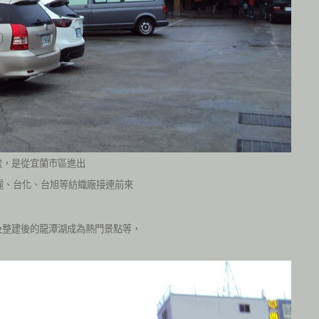
處，是從宜蘭市區進出
麗、台化、台旭等紡織廠接連前來
及整建後的龍潭湖成為熱門景點等，