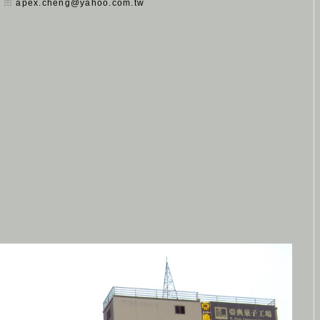
日 由
apex.cheng@yahoo.com.tw