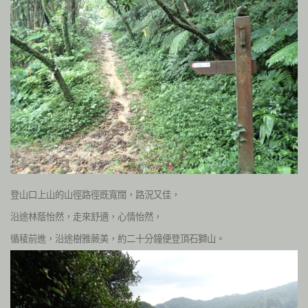
登山口上山的山徑路徑
既寬闊，路況又佳，
沿途林蔭怡然，走來舒適，心情怡然，
循稜前進，沿途樹雅蕨美，約二十
分鐘便登頂石獅山。