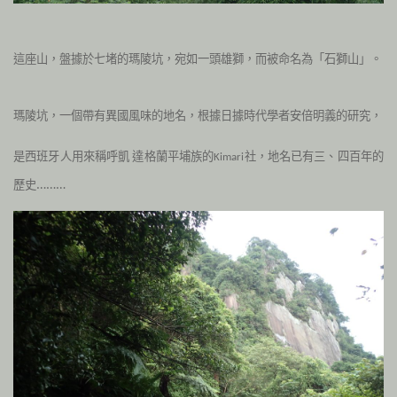
這座山，盤據於七堵的瑪陵坑，宛如一頭雄獅，而被命名為「石獅山」。
瑪陵坑，一個帶有異國風味的地名，
根據日據時代學者安倍明義的研究，
是西班牙人用來稱呼凱
達格蘭平埔族的
社，
地名已有三、四百年的
Kimari
歷史………