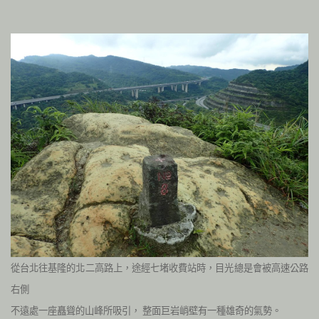
從台北往基隆的北二高路上，途經七堵收費站時，目光總是會被高速公路
右側
不遠處一座矗聳的山峰所吸引，
整面巨岩峭壁有一種雄奇的氣勢。