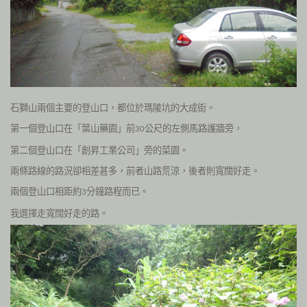
石獅山兩個主要的登山口，都位於瑪陵坑的大成街。
第一個登山口在「葉山藥園」前
公尺的左側馬路護牆旁，
30
第二個登山口在「創昇工業公司」旁的菜園。
兩條路線的路況卻相差甚多，前者山路荒涼，後者則寬闊好走。
兩個登山口相距約
分鐘路程而已。
3
我選擇走寬闊好走的路。