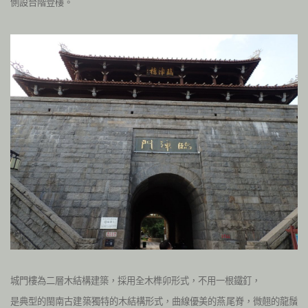
側設台階登樓。
城門樓為二層木結構建築，採用全木榫卯形式，不用一根鐵釘，
是典型的閩南古建築獨特的木結構形式，曲線優美的燕尾脊，微翹的龍鬚