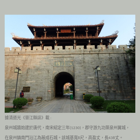
據清道光《晉江縣誌》載
:
泉州城牆始建於唐代，南宋紹定三年
，郡守游九功築泉州翼城，
(1230)
在泉州鎮南門沿江為蔽成石城。該城基寬
尺，高盈丈，長
丈。
8
438