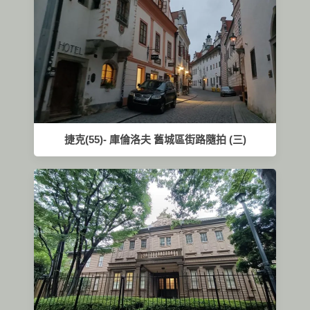
捷克(55)- 庫倫洛夫 舊城區街路隨拍 (三)