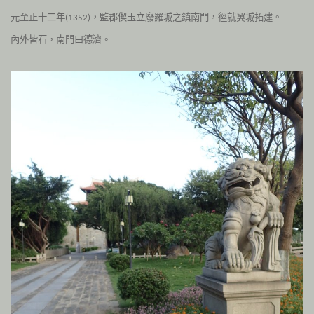
元至正十二年
，監郡偰玉立廢羅城之鎮南門，徑就翼城拓建。
(1352)
內外皆石，南門曰
德濟
。