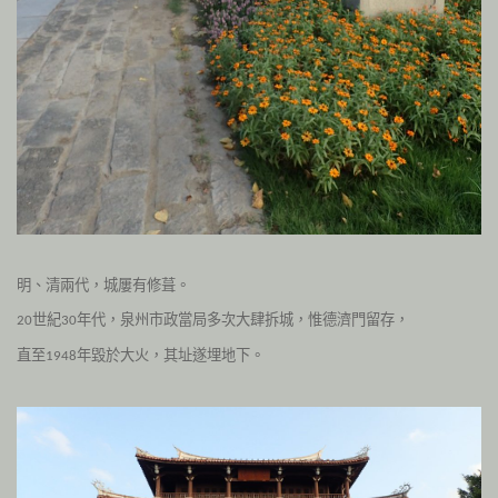
明、清兩代，城屢有修葺。
世紀
年代，泉州市政當局多次大肆拆城，惟德濟門留存，
20
30
直至
年毀於大火，其址遂埋地下。
1948