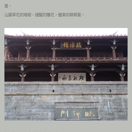
尾，
山牆草花的堆砌，細膩的雕花，優美的柳條窗，