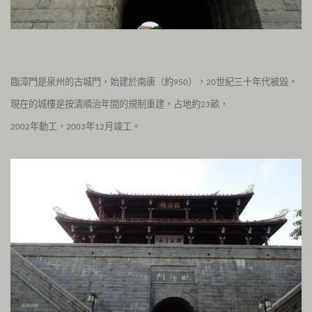
臨漳門是泉州的古城門，始建於南唐（約
），
世紀三十年代被毀。
950
20
現在的城樓是按清順治年間的規制重建，占地約
畝，
23
年動工，
年
月竣工。
2002
2003
12