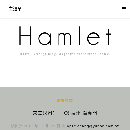
主選單
海天遊踪
來去泉州(一一O) 泉州 臨漳門
發佈於 2017 年 12 月 23 日 由
apex.cheng@yahoo.com.tw