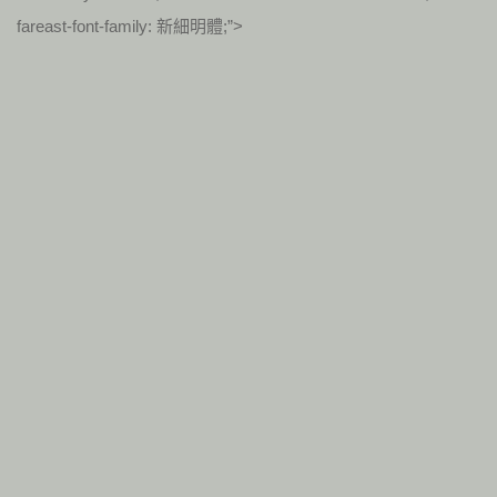
fareast-font-family: 新細明體;”>