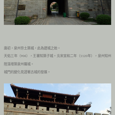
唐初，泉州夯土築城，此為建城之始。
天佑三年（
），王審知築子城。北宋宣和二年（
年），泉州知州
906
1120
陸藻增築泉州羅城。
城門的變化見證著古城的發展。