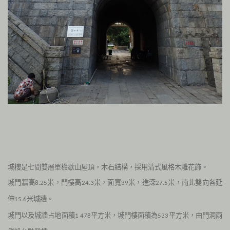
城樓是七間雙層單檐歇山屋頂，木石結構，採用清式風格木雕花飾。
城門牆高
米，門樓高
米，面寬
米，進深
米，南北雙向各延
8.25
24.3
39
27.5
伸
米城牆。
15.6
城門以及城牆占地面積
平方米，城門樓面積為
平方米，由門洞兩
1 478
533