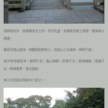
泉郡接官亭，俗稱觀音大士亭，亭古名盛，有閩南活佛之美譽，曆來香火
鼎盛。
觀音亭環山面海，襟鯉城而帶
江；清源山三台聳峙，屏障于後；
笋
泉州灣海潮澎湃，朝揖于前；龜山峥嵘，拱衛于左；紫帽巍峨，環護于
右。群峰疊翠，風光旖旎，
江月色爲古時泉州八景之一。
笋