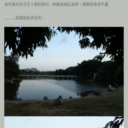
宋代泉州太守王十朋的詩句：剌桐為城石為笋，萬壑西來流不盡
………..就是指此而言的。