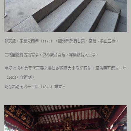
郡志载，宋慶元四年（
），臨漳門外有甘棠、棠蔭、龜山三橋，
1198
三橋盡處有古接官亭，供奉觀音菩薩，亦稱觀音大士亭。
南壁上嵌有集晋代王羲之書法的觀音大士像記石刻，原為明万曆三十年
（
）年所刻，
1602
现存為清同治十二年（
）重立。
1873