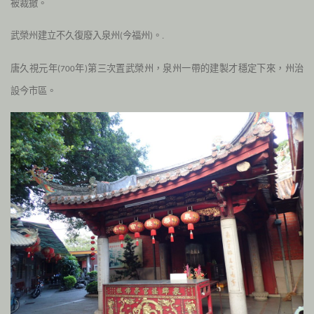
被裁撤。
武榮州建立不久復廢入泉州
今福州
。
(
)
.
唐久視元年
年
第三次置武榮州，泉州一帶的建製才穩定下來，州治
(700
)
設今市區。