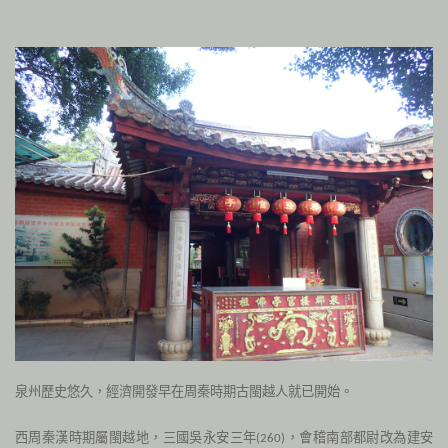
泉州歷史悠久，經濟開發早在周秦時期古閩越人就已開始。
西周秦漢時期屬閩越地，三國吳永安三年
，會稽南部都尉改為建安
(260
)