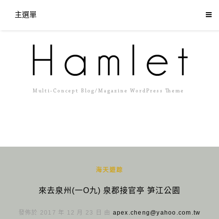
主選單
海天遊踪
來去泉州(一O九) 泉郡接官亭 笋江公園
發佈於 2017 年 12 月 23 日 由
apex.cheng@yahoo.com.tw