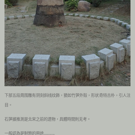
下部五段周围雕有阴刻斜线纹飾，猶如竹笋外殼，形状奇特古朴
，引人注
目。
石笋據推測是北宋之前的遗物，具體時間則无考。
一般認為是制
煞的用途……….