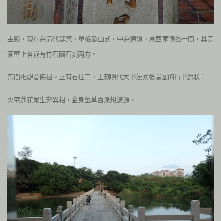
主殿，现存為清代建築，單檐歇山式，中為通道，東西兩側各一間，其焉
面壁上各嵌有竹石圖石刻两方。
东間祀觀音佛祖。立有石柱二，上刻明代大书法家张瑞图的行书對联：
火宅莲花眾生非異相，金身莖草百派想歸源。