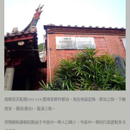
南朝梁天監間
置南安郡作郡治，為在地設定縣、郡治之始，下轄
(502-519
)
南安、莆田
蘭水
、龍溪三縣。
(
)
但隋朝和唐朝前期由于今泉州一帶人口稀少，今泉州一帶的行政建製多次