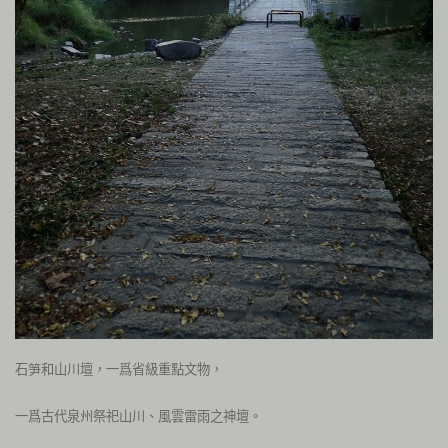
石
和山川壇，一爲省級重點文物，
笋
一爲古代泉州祭祀山川、風雲雷雨之神壇。