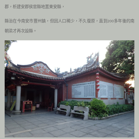
郡，析建安郡侯官縣地置東安縣，
縣治在今南安市豐州鎮，但因人口稀少，不久復原，直到
多年後的南
200
朝梁才再次設縣。