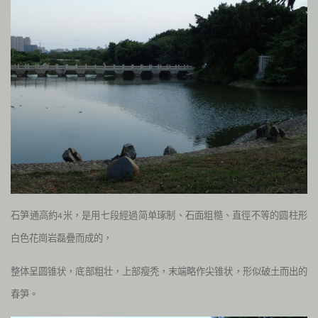
石笋通高約
米，是用七段經過简单琢制、石面粗糙、直徑不等的圆柱形
4
白色花崗岩磊疊而成的，
整体呈圆锥状，底部粗壮，上部瘦秃，末端略作尖锥状，形似破土而出的
春笋。