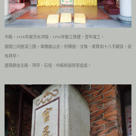
中殿，
年被洪水冲毁，
年動工修建，翌年竣工。
1956
1994
面闊三间進深三間，單檐歇山式。祀釋迦、文殊、普賢和十八手觀音，前
有拜亭。
建築群由主殿、拜亭、石埕、中殿和接待室组成
。