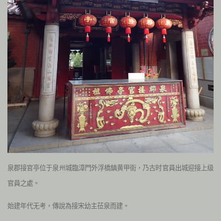
泉郡接官亭位于泉州城臨漳門外浮橋鎮黄甲街，乃古时官員出城迎接上级
官員之處。
始建年代无考，傳說為接宋幼主莅泉而建。