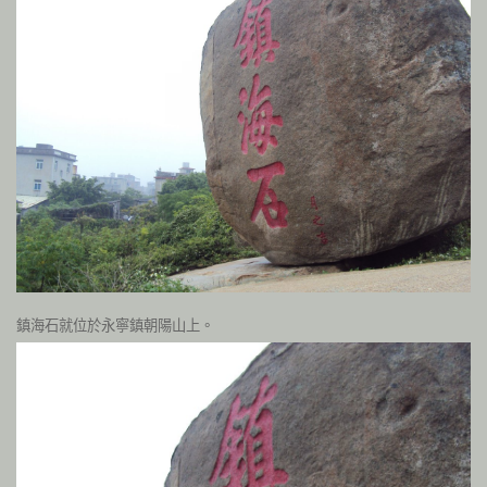
鎮海石就
位於永寧鎮朝陽山上。