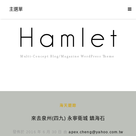
主選單
海天遊踪
來去泉州(四九) 永寧衛城 鎮海石
發佈於 2016 年 6 月 30 日 由
apex.cheng@yahoo.com.tw