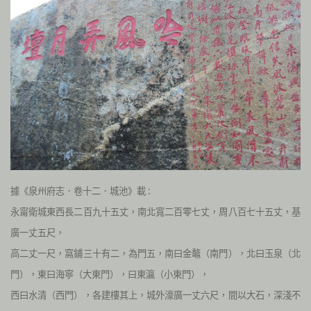
據《泉州府志．卷十二．城池》載 :
永甯衛城東西長二百九十五丈，南北寬二百零七丈，周八百七十五丈，基
廣一丈五尺，
高二丈一尺，窩鋪三十有二，為門五，南曰金鼇（南門），北曰玉泉（北
門），東曰海寧（大東門），曰東瀛（小東門），
西曰水清（西門），各建樓其上，城外濠廣一丈六尺，間以大石，深淺不