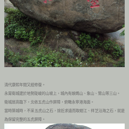
清代康熙年間又經修復。
永甯衛城建於地勢陡峻的山坡上，城內有娘媽山、象山、鶯山等三山。
衛城居高臨下，北依五虎山作屏障，俯瞰永寧港海面。
當時築城時，不采五虎山之石，捨近求遠而取蚶江、祥芝沿海之石，就是
為保留完整的五虎屏障。