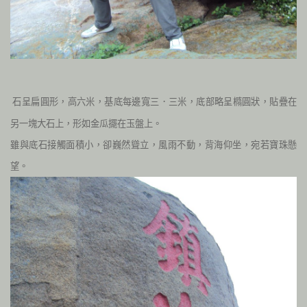
石呈扁圓形，高六米，基底每邊寬三．三米，底部略呈橢圓狀，貼疊在
另一塊大石上，形如金瓜擺在玉盤上。
雖與底石接觸面積小，卻巍然聳立，風雨不動，背海仰坐，宛若寶珠懸
望。