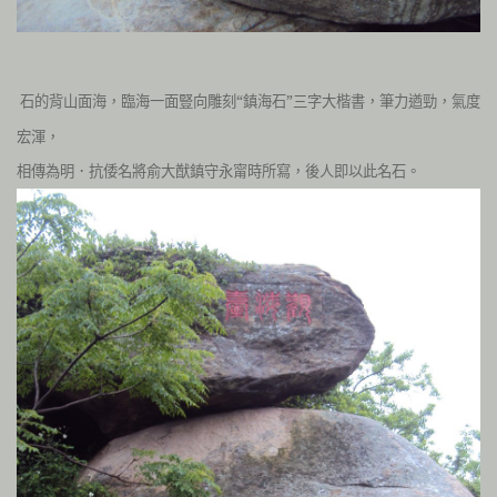
石的背山面海，臨海一面豎向雕刻“鎮海石”三字大楷書，筆力遒勁，氣度
宏渾，
相傳為明．抗倭名將俞大猷鎮守永甯時所寫，
後人即以此名石。