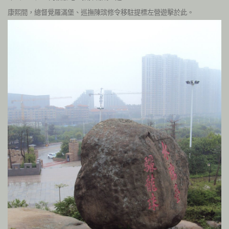
康熙間，總督覺羅滿堡、巡撫陳瑸修令移駐提標左營遊擊於此。