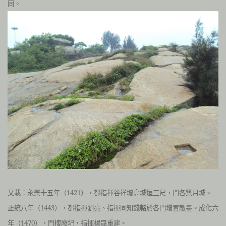
同。
又載：永樂十五年（1421），都指揮谷祥增高城垣三尺，門各築月城。
正統八年（1443），都指揮劉亮、指揮同知錢輅於各門增置敵臺。成化六
年（1470），門樓廢圮，指揮楊晟重建。