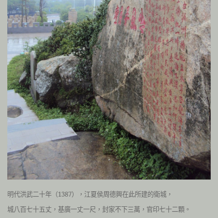
明代洪武二十年（1387），江夏侯周德興在此所建的衛城，
城八百七十五丈，基廣一丈一尺，封家不下三萬，官印七十二顆。