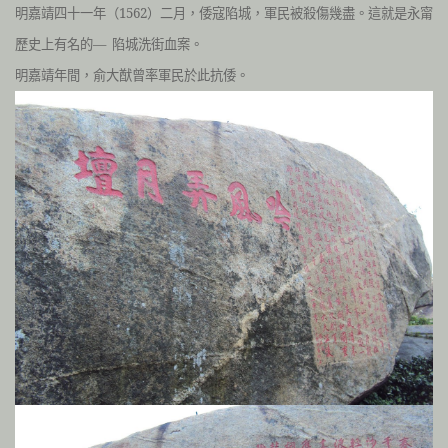
明嘉靖四十一年（1562）二月，倭寇陷城，軍民被殺傷幾盡。這就是永甯
歷史上有名的— 陷城洗街血案。
明嘉靖年間，俞大猷曾率軍民於此抗倭。