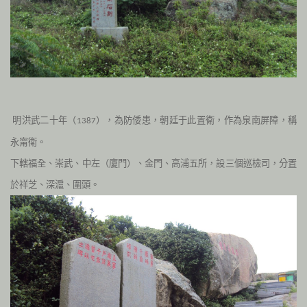
明洪武二十年（
），為防倭患，朝廷于此置衛，作為泉南屏障，稱
1387
永甯衛。
下轄福全、崇武、中左（廈門）、金門、高浦五所，設三個巡檢司，分置
於祥芝、深滬、圍頭。