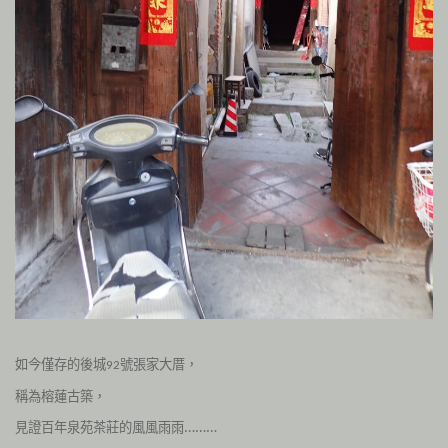
如今僅存的後城
號張家大厝，
92
稱為榕蓮古築，
見證百年泉苑茶莊的風風雨雨………