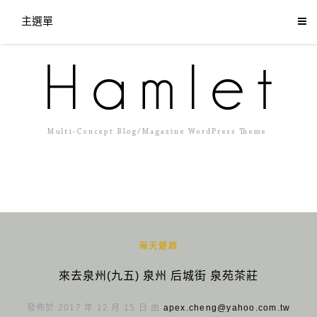
主選單
海天遊踪
來去泉州(九五) 泉州 后城街 泉苑茶莊
發佈於 2017 年 12 月 15 日 由
apex.cheng@yahoo.com.tw