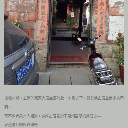
後城
號，五進的張家大厝坐落於此，乍看之下，與其他古厝並無多大不
92
同。
可不少老泉州人知道，這座古厝見證了泉州最早的茶莊之—
泉苑茶莊的興衰傳奇。