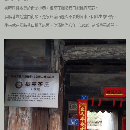
初時肩挑販賣於街頭小巷，後來在胭脂巷口擺攤賣茶芯。
胭脂巷靠近塗門街頭，是泉州城內歷久不衰的鬧市，因此生意很好。
後來就在胭脂巷口租了店面，於清道光八年（
）創辦泉苑茶莊。
1828