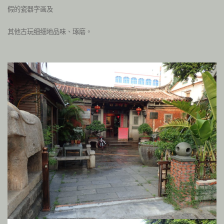
假的瓷器字画及
其他古玩细细地品味、琢磨。