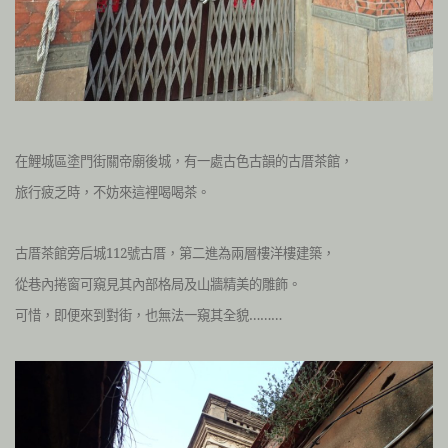
在鯉城區塗門街關帝廟後城，
有一處古色古韻的古厝茶館，
旅行疲乏時，
不妨來這裡喝喝茶。
古厝茶館旁后城112號古厝，第二進為兩層樓洋樓建築，
從巷內捲窗可窺見其內部格局及山牆精美的雕飾。
可惜，即便來到對街，也無法一窺其全貌………