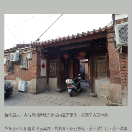
每逢周末，古城泉州后城文化街内溝河兩側，擺满了古玩地攤，
許多泉州人都喜欢出没其間，對着令人眼花撩亂、分不清年代、分不清真