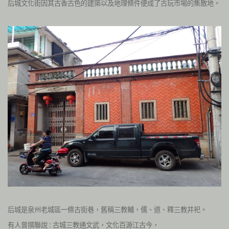
后城文化街因其古香古色的建築以及地理條件便成了古玩市場的集散地。
后城是泉州老城區一條古街巷，舊稱三教輔，儒、道、釋三教并祀。
有人曾撰聯說 : 古城三教通文武，文化百源江古今，