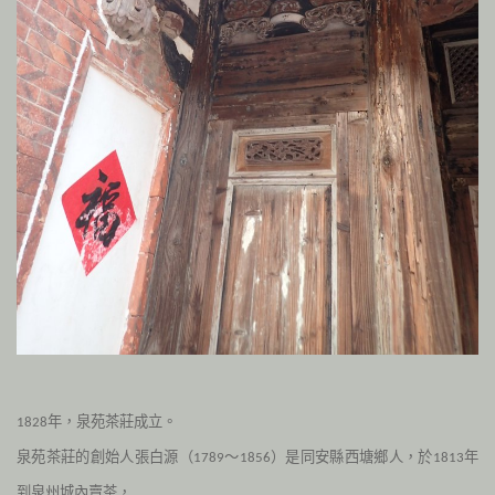
年，泉苑茶莊成立。
1828
泉苑茶莊的創始人張白源（
～
）是同安縣西塘鄉人，於
年
1789
1856
1813
到泉州城內賣茶，