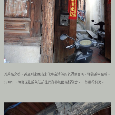
其茶名之盛，甚至引來晚清末代皇帝溥儀的老師陳寶琛，獲贊茶中至尊。
年，陳寶琛推薦茶莊前往巴黎參加國際博覽會，一舉獲得銅獎。
1898