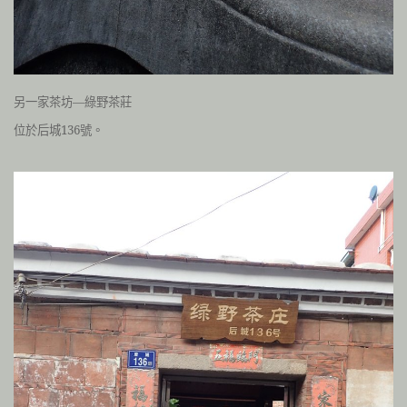
另一家茶坊—綠野茶莊
位於后城136號。