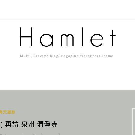
海天遊踪
) 再訪 泉州 清淨寺