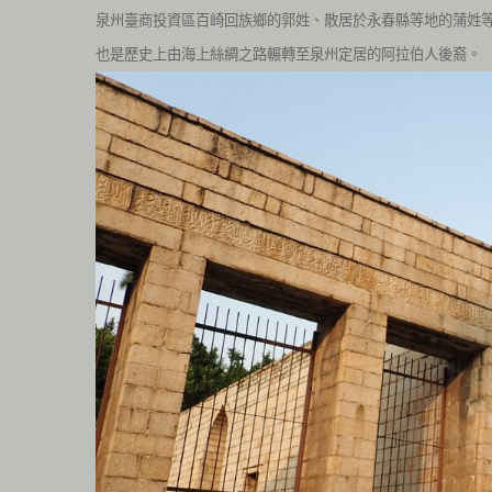
泉州臺商投資區百崎回族鄉的郭姓、散居於永春縣等地的蒲姓
也是歷史上由海上絲綢之路輾轉至泉州定居的阿拉伯人後裔。