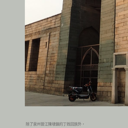
除了泉州晉江陳埭鎮的丁姓回族外，