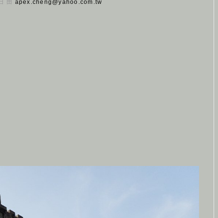
 日 由
apex.cheng@yahoo.com.tw