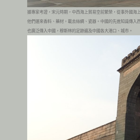
據專家考證，宋元時期，中西海上貿易空前繁榮，從事外國海
他們運來香料、藥材，載去絲綢、瓷器。
中國的先進知識傳入
也廣泛傳入中國，穆
斯林的足跡遍及中國各大港口、城市。