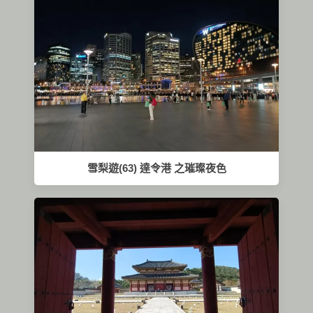
雪梨遊(63) 達令港 之璀璨夜色