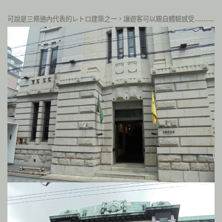
可說是三條通內代表的レトロ建築之一，讓遊客可以親自體驗感受………..