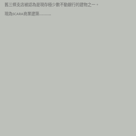
舊三條支店被認為是現存極少數不動銀行的建物之一。
現為
商業建築………..
SCARA