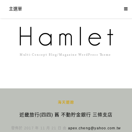
主選單
海天遊踪
近畿旅行(四四) 舊 不動貯金銀行 三條支店
發佈於 2017 年 11 月 21 日 由
apex.cheng@yahoo.com.tw