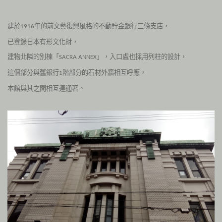
建於
年的前文藝復興風格的不動貯金銀行三條支店，
1916
已登錄日本有形文化財，
建物北隣的別棟「
」，入口處也採用
列柱的設計，
SACRA ANNEX
這個部分與舊銀行
階部分的石材外牆
相互呼應，
1
本館與其之間相互連通著。