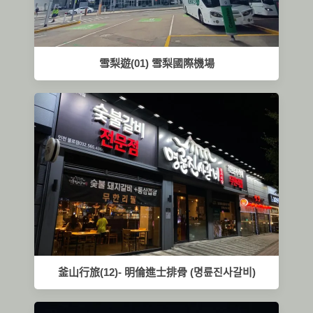
雪梨遊(01) 雪梨國際機場
釜山行旅(12)- 明倫進士排骨 (명륜진사갈비)