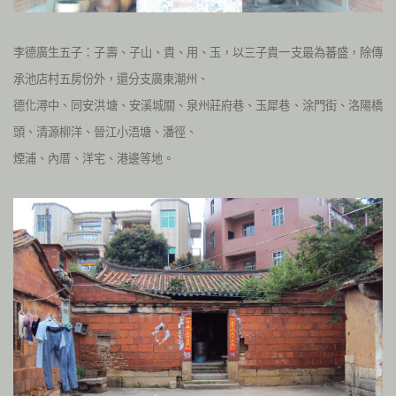
李德廣生五子：子壽、子山、貴、用、玉，以三子貴一支最為蕃盛，除傳
承池店村五房份外，還分支廣東潮州、
德化潯中、同安洪塘、安溪城關、泉州莊府巷、玉犀巷、涂門街、洛陽橋
頭、清源柳洋、晉江小浯塘、潘徑、
煙浦、內厝、洋宅、港邊等地。