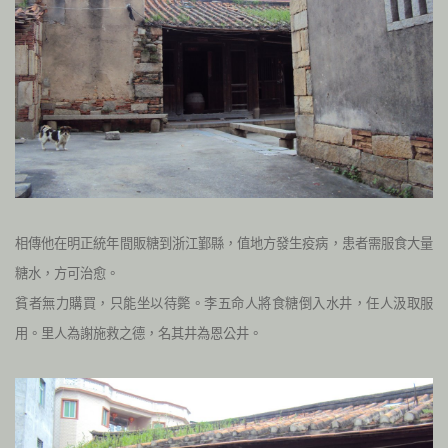
相傳他在明正統年間販糖到浙江鄞縣，值地方發生疫病，患者需服食大量
糖水，方可治愈。
貧者無力購買，只能坐以待斃。李五命人將食糖倒入水井，任人汲取服
用。里人為謝施救之德，名其井為恩公井。