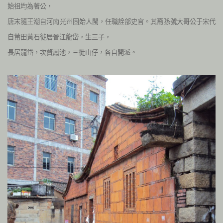
始祖均為著公，
唐末隨王潮自河南光州固始人閩，任職詮部史官。其裔孫號大哥公于宋代
自莆田黃石徙居晉江龍岱，生三子，
長居龍岱，次贅鳳池，三徙山仔，各自開派。