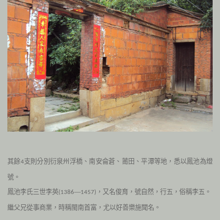
其餘
支則分別衍泉州浮橋、南安侖蒼、莆田、平潭等地，悉以鳳池為燈
4
號。
鳳池李氏三世李英
—
，又名俊育，號自然，行五，俗稱李五。
(1386
1457)
繼父兄從事商業，時稱閩南首富，尤以好善樂施聞名。