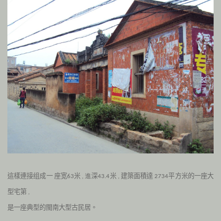
這樣連接组成一
座宽
米
深
米
建築面積達
平方米的一座大
63
, 進
43.4
,
2734
型宅第
,
是一座
典型的閩南大型古民居。