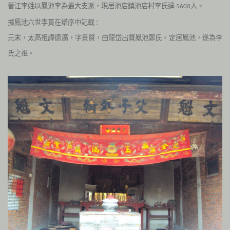
晉江李姓以鳳池李為最大支派，現居池店鎮池店村李氏達
人。
5600
據鳳池六世李貫在譜序中記載 :
元末，太高祖諱德廣，字景賢，由龍岱出贅鳳池鄭氏，定居鳳池，遂為李
氏之祖。