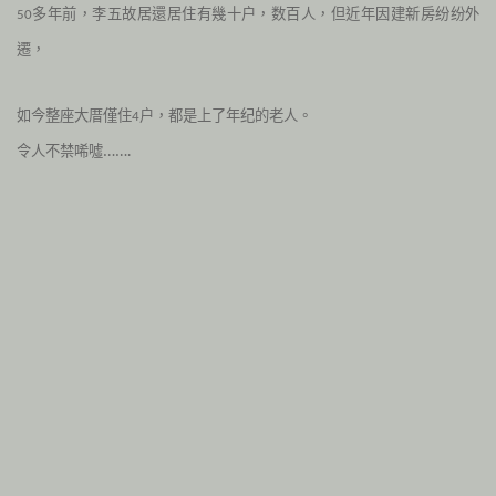
多年前，李五故居還居住有幾十户，数百人，但近年因建新房纷纷外
50
遷，
如今整座大厝僅住
户，都是上了年纪的老人。
4
令人不禁唏噓…….