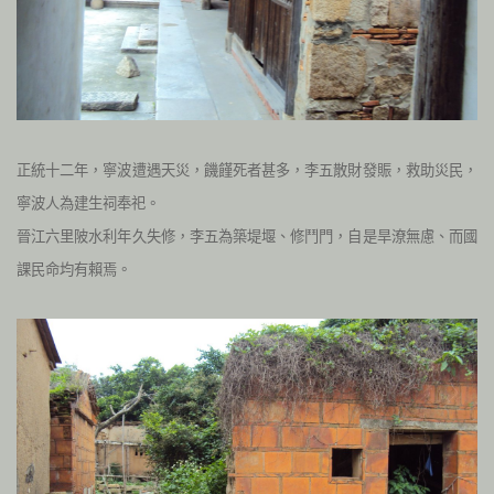
正統十二年，寧波遭遇天災，饑饉死者甚多，李五散財發賑，救助災民，
寧波人為建生祠奉祀。
晉江六里陂水利年久失修，李五為築堤堰、修鬥門，自是旱潦無慮、而國
課民命均有賴焉。