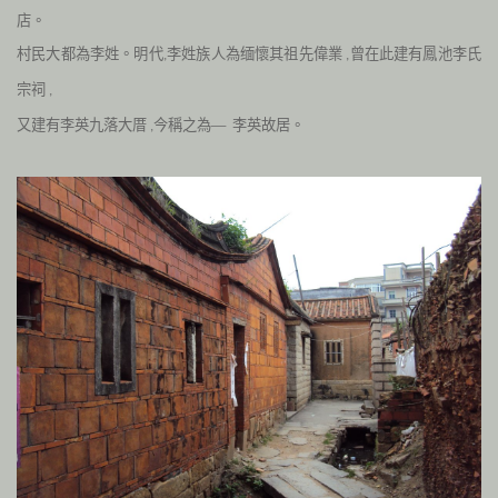
店。
村民大都為李姓。明代
李姓族人為
缅懷其祖先偉業
曾在此建有鳳池李氏
,
,
宗祠
,
又建有李英九落大厝
今稱之為—
李英故居。
,