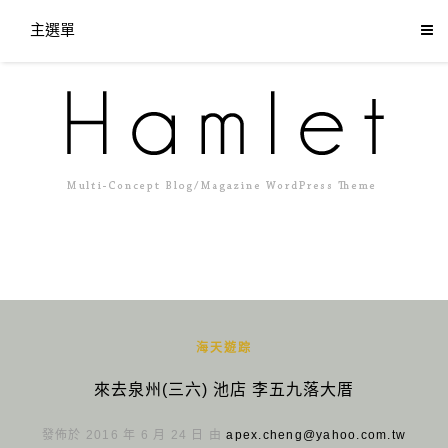
主選單
海天遊踪
來去泉州(三六) 池店 李五九落大厝
發佈於 2016 年 6 月 24 日 由
apex.cheng@yahoo.com.tw