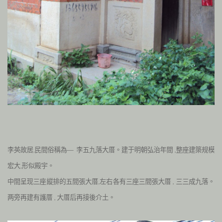
李英故居
民間俗稱為— 李五九落大厝。建于明朝弘治年間
整座建築规
模
,
,
宏大
形似殿宇。
,
中間呈现三座縱排的五間張大厝
左右各有三座三間張
大厝
三三成九落。
,
,
两旁再建有護厝
大厝后再接後介土。
,