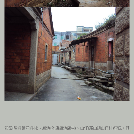
龍岱
陳埭鎮洋埭村
、鳳池
池店鎮池店村
、山仔
羅山鎮山仔村
李氏，其
(
)
(
)
(
)