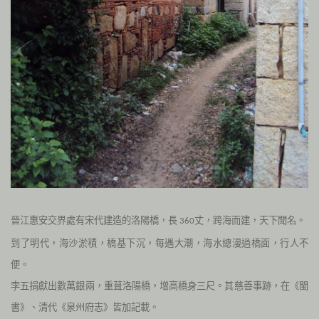
晉江惠安交界處有宋代建造的洛陽橋，長
丈，跨海而建，天下聞名。
360
到了明代，海沙淤積，橋基下沉，每遇大潮，海水總漫過橋面，行人不
便。
李五捐獻出數萬銀兩，重葺洛陽橋，增高橋身三尺。其慈善事跡，在《閩
書》、清代《泉州府志》皆加記載。