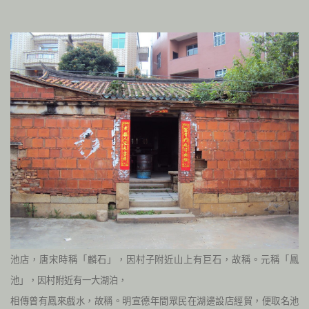
池店，唐宋時稱「麟石」，因村子附近山上有巨石，故稱。元稱「鳳
池」，因村附近有一大湖泊，
相傳曾有鳳來戲水，故稱。明宣德年間眾民在湖邊設店經貿，便取名池