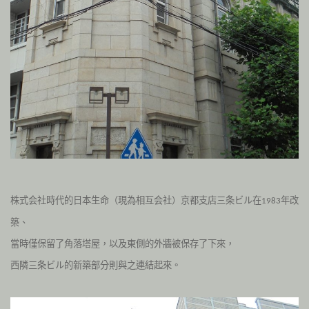
株式会社時代的日本生命（現為相互会社）京都支店
三条ビル在
年改
1983
築、
當時僅保留了角落塔屋，以及東側的外牆被保存了下來，
西隣三条ビル的新築部分則與之連結起來。