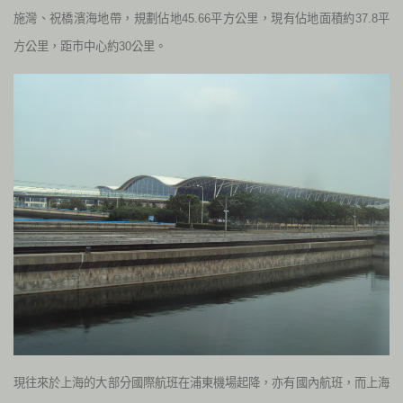
施灣、祝橋濱海地帶，規劃佔地45.66平方公里，現有佔地面積約37.8平
方公里，距市中心約30公里。
現往來於上海的大部分國際航班在浦東機場起降，亦有國內航班，而上海