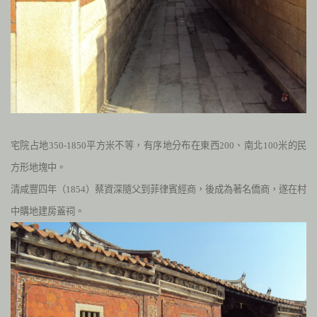
宅院占地
350-1850
平方米不等，有序地分布在東西
200
、南北
100
米的民
方形地塊中。
清咸豐四年（
1854
）蔡資深隨父到菲律賓經商，後成為
著名僑商，遂在村
中購地建房蓋祠。