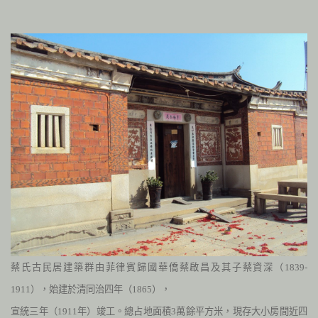
蔡氏古民居建築群由菲律賓歸國華僑蔡啟昌及其子蔡資深（
1839-
1911
），始建於清同治四年（
1865
），
宣統三年（
1911
年）竣工。總占地面積
3
萬餘平方米，現存大小房間近四