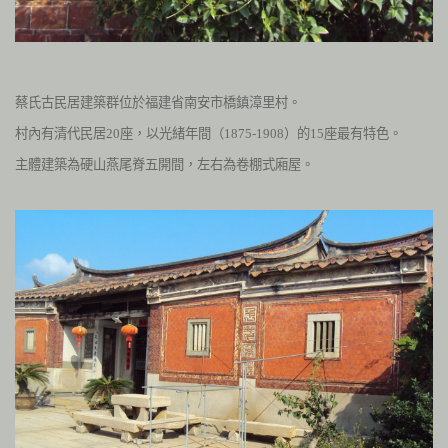
蔡氏古民居建築群位於福建省南安市橋鎮漳里村。
村內
有清代民居
20
座，以光緒年間（
1875-1908
）的
15
座最有特色。
主體建築為
硬山燕尾脊五開間，左右為
卷棚式廂屋。