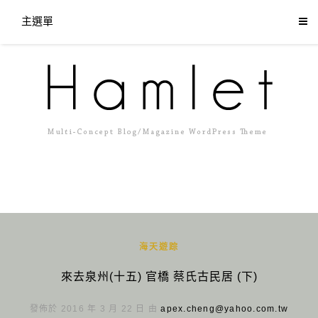
主選單
海天遊踪
來去泉州(十五) 官橋 蔡氏古民居 (下)
發佈於 2016 年 3 月 22 日 由
apex.cheng@yahoo.com.tw