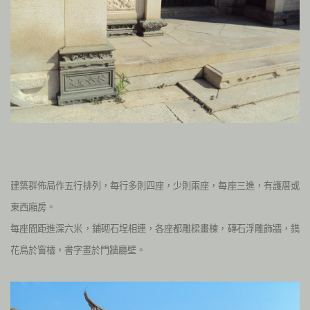
建築群佈局作五行排列，每行多則四座，少則兩座，每座三進，有護厝或
東西廂房。
每座間距進深六米，鋪砌石埕相連，各座都雕樑畫棟，磚石浮雕飾牆，鐫
花鳥於窗櫺
，書字畫於門牆廳壁。