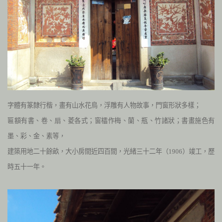
字體有篆隸行楷，畫有山水花鳥，浮雕有人物故事，門窗形狀多樣；
匾額有書、卷、扇、菱各式；窗櫺作梅、蘭、瓶、竹諸狀；書畫施色有
墨、彩、金、素等，
建築用地二十餘畝，大小房間近四百間，光緒三十二年（1906）竣工，歷
時五十一年。