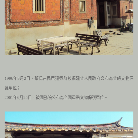
1996
年
9
月
2
日，蔡氏古民居建築群被福建省人民政府公布為
省級文物保
護單位；
2001
年
6
月
25
日，被國務院公布為
全國重點文物保護單位。