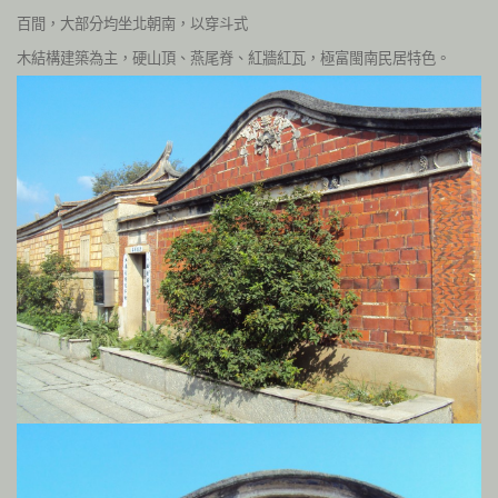
百間，大部分均坐北朝南，以穿斗式
木結構建築為主，硬山頂、燕尾脊、紅牆紅瓦，極富閩南民居特色。