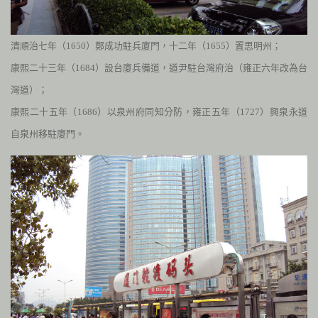
清順治七年（
1650
）鄭成功駐兵廈門，十二年（
1655
）置思明州
；
康熙二十三年（
1684
）設台廈兵備道，道尹駐台灣府治（雍正六年改為台
灣道）；
康熙二十五年（
1686
）以泉州府同知分防，雍正五年（
1727
）興泉永道
自泉州移駐廈門。