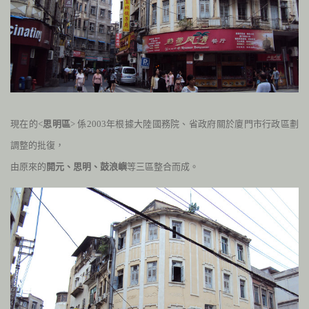
現在的<
思明區
> 係
2003
年根據大陸國務院、省政府關於
廈門市行政區劃
調整的批復，
由原來的
開元、思明、鼓浪嶼
等三區整合而成。