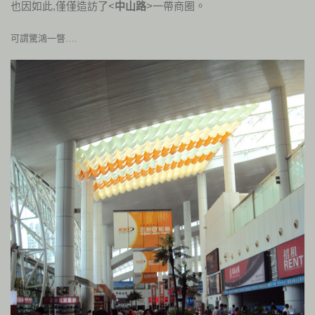
也因如此,僅僅造訪了<
中山路
>一帶商圈
。
可謂驚鴻一瞥….