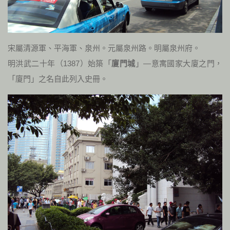
宋屬清源軍、平海軍、泉州。元屬泉州路。明屬泉州府。
明洪武二十年（
1387
）始築「
廈門城
」—意寓國家大廈之門，
「廈門」之名自此列入史冊。