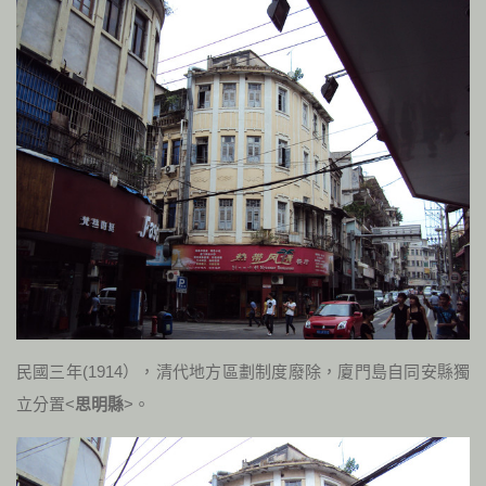
民國三年(1914），清代地方區劃制度廢除，廈門島自同安縣獨
立分置<
思明縣
>。