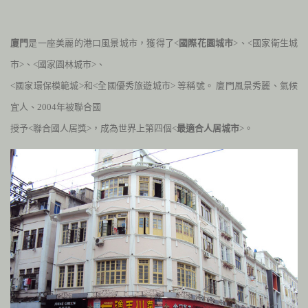
廈門
是一座美麗的港口風景城市，獲得了<
國際花園城市
>、<國家衛生城
市>、<國家園林城市>、
<國家環保模範城>和<全國優秀旅遊城市> 等稱號。 廈門風景秀麗、氣候
宜人、
2004
年被聯合國
授予<聯合國人居獎>，成為世界上第四個<
最適合人居城市
>。