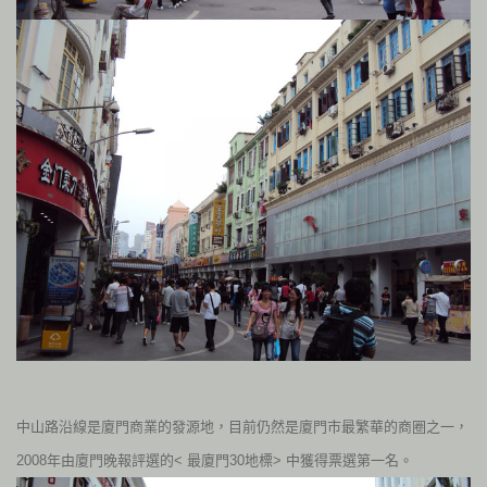
中山路沿線是廈門商業的發源地，目前仍然是廈門市最繁華的商圈之一，
2008
年由廈門晚報評選的< 最廈門
30
地標> 中獲得票選第一名。