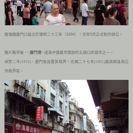
閩海關廈門口設立於康熙二十三年（
1684
），次年
5
月正式對外辦公。
鴉片戰爭後，<
廈門港
> 成為中國最早開放的五
個口岸城市之一。
咸豐二年(1852)
，廈門島設置英租界。光緒二十七年(
1902)
鼓浪嶼淪為公
共租界區。