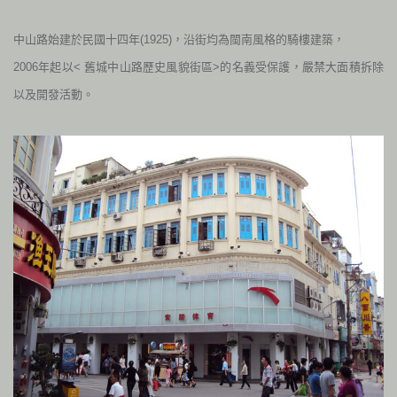
中山路始建於民國十四年(
1925)
，沿街均為閩南風格的騎樓建築，
2006
年起以< 舊城中山路歷史風貌街區>的名義受保護，嚴禁大面積拆除
以及開發活動。