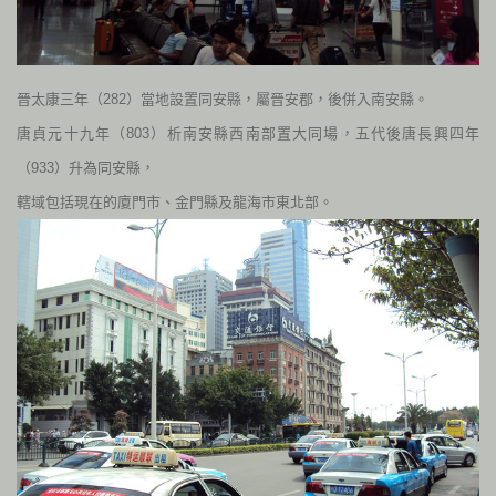
晉太康三年（
282
）當地設置同安縣，屬晉安郡，後併入南安縣。
唐貞元十九年（
803
）析南安縣西南部置大同場，五代後唐長興四年
（
933
）升為同安縣，
轄域包括現在的廈門市、金門縣及龍海市東北部。