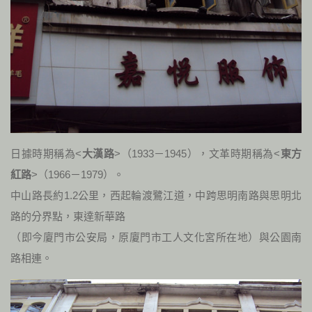
日據時期稱為<
大漢路
>（
1933
－
1945
），文革時期稱為<
東方
紅路
>（
1966
－
1979
）。
中山路長約
1.2
公里，西起輪渡鷺江道，中跨思明南路與思明北
路的分界點，東達新華路
（即今廈門市公安局，原廈門市工人文化宮所在地）與公園南
路相連。