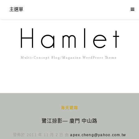
主選單
海天遊踪
鷺江掠影— 廈門 中山路
發佈於 2011 年 11 月 2 日 由
apex.cheng@yahoo.com.tw