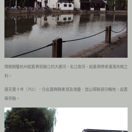
隋朝開鑿杭州經嘉興到鎮江的大運河，名江南河，給嘉興帶來灌溉舟楫之
利。
唐天寶十年（751），分出嘉興縣東境及海鹽、崑山等縣部分轄地，設置
華亭縣。