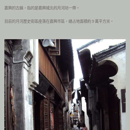
嘉興的古鎮，指的是嘉興城北的月河坊一帶。
目前的月河歷史街區座落在嘉興市區，總占地面積約９萬平方米。