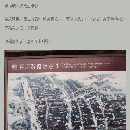
是祥瑞，遂改由拳縣
為禾興縣，第二年改年號為嘉禾。三國時赤烏五年（242）為了避孫權之
子孫和的諱，禾興縣
改稱嘉興縣，嘉興至此得名。