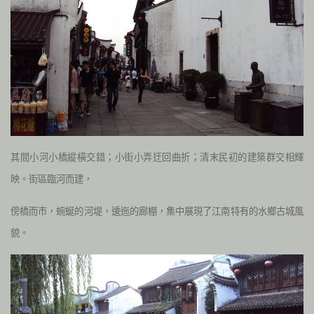
其間小河小橋縱橫交錯；小街小弄迂回曲折；清末民初的建築群交相輝
映。街區臨河而建，
傍橋而市，蜿蜒的河堤，逶迤的廊棚，集中展現了江南特有的水鄉古城風
貌。