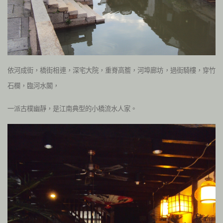
依河成街，橋街相連，深宅大院，重脊高簷，河埠廊坊，過街騎樓，穿竹
石欄，臨河水閣，
一派古樸幽靜，是江南典型的小橋流水人家。