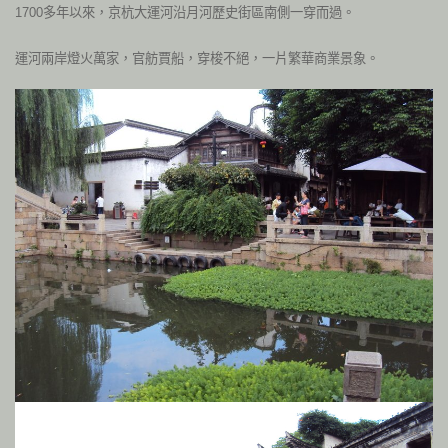
1700多年以來，京杭大運河沿月河歷史街區南側一穿而過。
運河兩岸燈火萬家，官舫賈船，穿梭不絕，一片繁華商業景象。