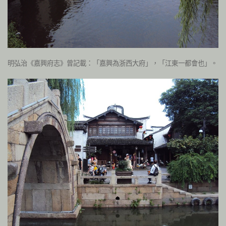
明弘治《嘉興府志》曾記載：「嘉興為浙西大府」，「江東一都會也」。