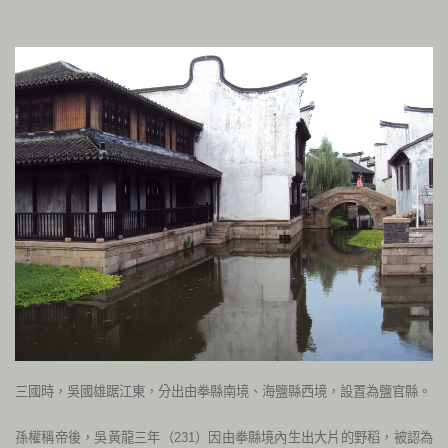
三國時，吳國雄踞江東，分出由拳縣南境、海鹽縣西境，設置為鹽官縣。
孫權稱帝後，吳黃龍三年（231）因由拳縣境內生出大片的野稻，被認為