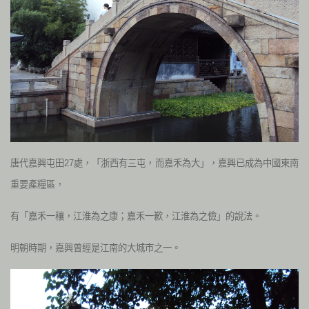
唐代嘉興屯田27處，「浙西有三屯，而嘉禾為大」，嘉興已成為中國東南
重要產糧區，
有「嘉禾一穰，江淮為之康；嘉禾一歉，江淮為之儉」的說法。
明朝時期，嘉興曾經是江南的大城市之一。