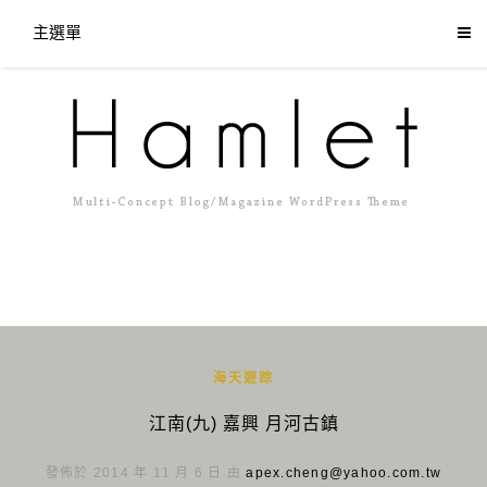
主選單
海天遊踪
江南(九) 嘉興 月河古鎮
發佈於 2014 年 11 月 6 日 由
apex.cheng@yahoo.com.tw