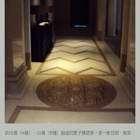
由18層（A幢）、21層（B幢）組成的雙子樓建築，是一集住宿、餐飲、