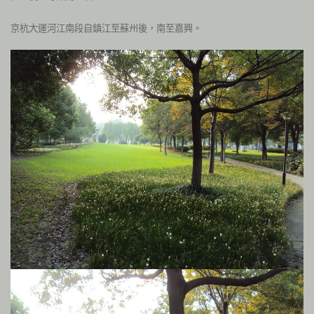
京杭大運河江南段自鎮江至蘇州後，南至嘉興。