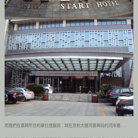
而我們在嘉興所住的豪仕登飯店 , 就在京杭大運河嘉興段的河岸邊…..