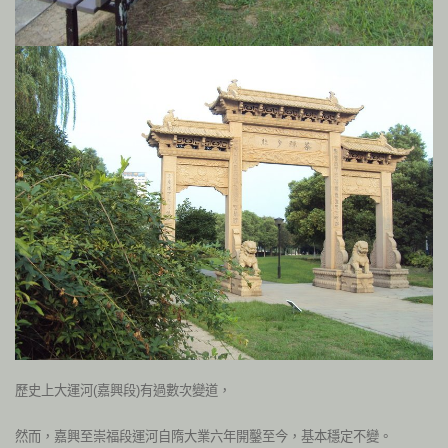
歷史上大運河(嘉興段)有過數次變道，
然而，嘉興至崇福段運河自隋大業六年開鑿至今，基本穩定不變。