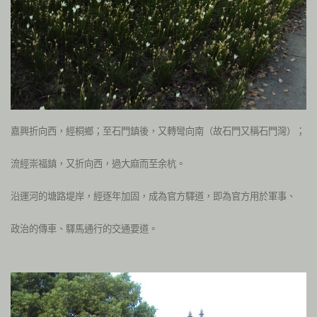
嘉興折向西，經桐鄉；至石門鎮後，又轉彎向南（故石門又稱石門灣）；
流經崇福鎮，又折向西，過大麻而至余杭。
沿運河的塘路堤岸，經逐年加固，成為官方驛道，即為官方用於軍事、
政治的傳車、驛馬通行的交通要道。