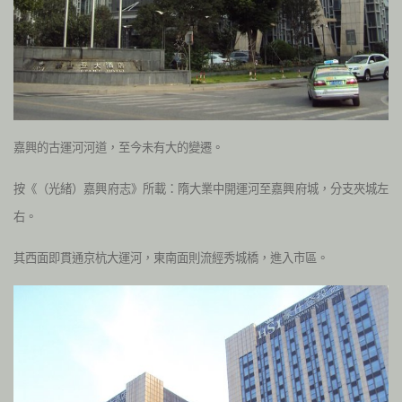
嘉興的古運河河道，至今未有大的變遷。
按《（光緒）嘉興府志》所載：隋大業中開運河至嘉興府城，分支夾城左
右。
其西面即貫通京杭大運河，東南面則流經秀城橋，進入市區。