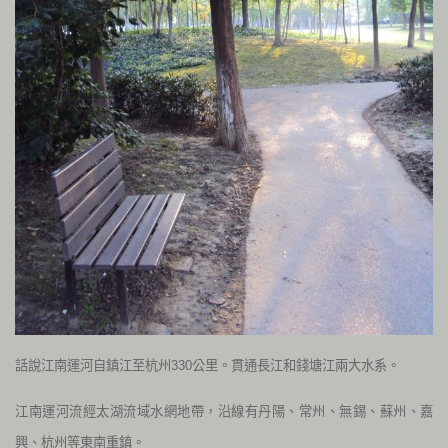
話說江南運河自鎮江至杭州330公里。貫通長江和錢塘江兩大水系。
江南運河流經太湖流域水網地帶，沿線有丹陽、常州、無錫、蘇州、嘉
興、杭州等東南重鎮。