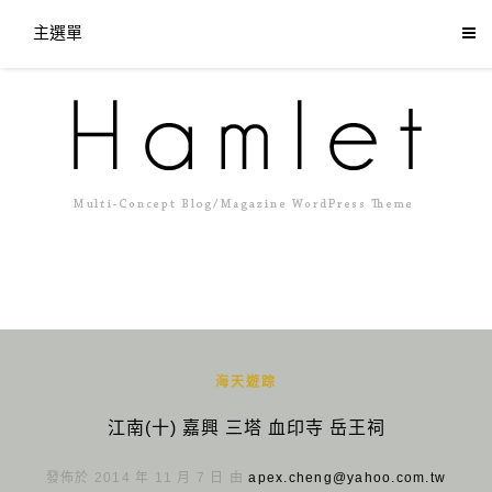
主選單
海天遊踪
江南(十) 嘉興 三塔 血印寺 岳王祠
發佈於 2014 年 11 月 7 日 由
apex.cheng@yahoo.com.tw