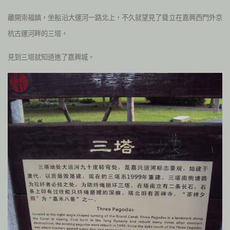
離開崇福鎮，坐船沿大運河一路北上，不久就望見了聳立在嘉興西門外京
杭古運河畔的三塔，
見到三塔就知道進了嘉興城。