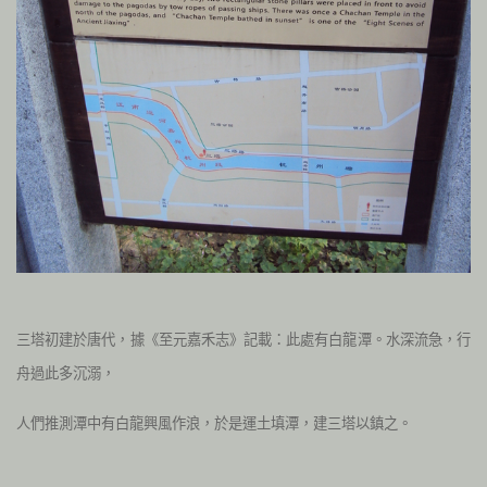
三塔初建於唐代，據《至元嘉禾志》記載：此處有白龍潭。水深流急，行
舟過此多沉溺，
人們推測潭中有白龍興風作浪，於是運土填潭，建三塔以鎮之。