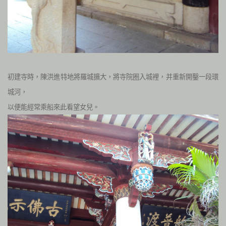
初建寺時，陳洪進特地將羅城擴大，將寺院圈入城裡，并重新開鑿一段環
城河，
以便能經常乘船來
此看望女兒。