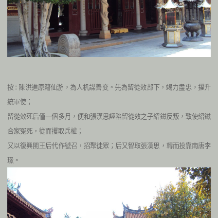
按 : 陳洪進原籍仙游，為人机謀善变。先為留從效部下，竭力盡忠，擢升
統軍使；
留從效死后僅一個多月，便和張漢思誣陷留從效之子紹鎡反叛，致使紹鎡
合家冤死，從而攫取兵權；
又以復興閩王后代作號召，招聚徒眾；后又智取張漢思，轉而投靠南唐李
璟。