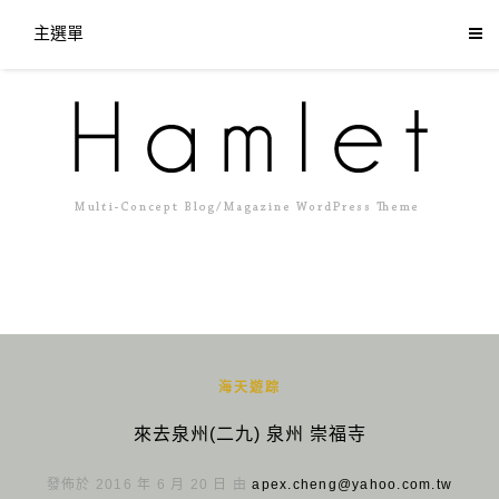
主選單
海天遊踪
來去泉州(二九) 泉州 崇福寺
發佈於 2016 年 6 月 20 日 由
apex.cheng@yahoo.com.tw