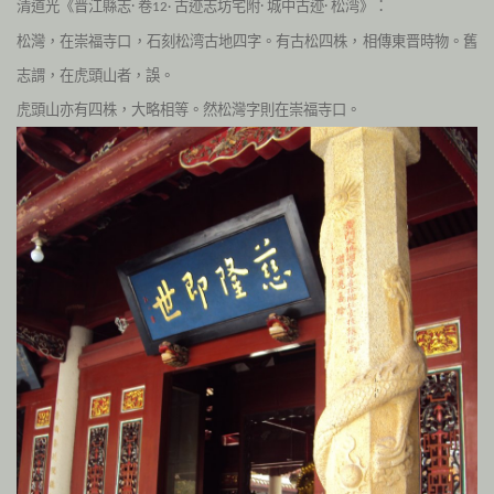
清道光《晋江縣志· 卷
古迹志坊宅附· 城中古迹· 松湾》：
12·
松灣，在崇福寺口，石刻松湾古地四字。有古松四株，相傳東晋時物。舊
志謂，在虎頭山者，誤。
虎頭山亦有四株，大略相等。然松灣字則在崇福寺口。