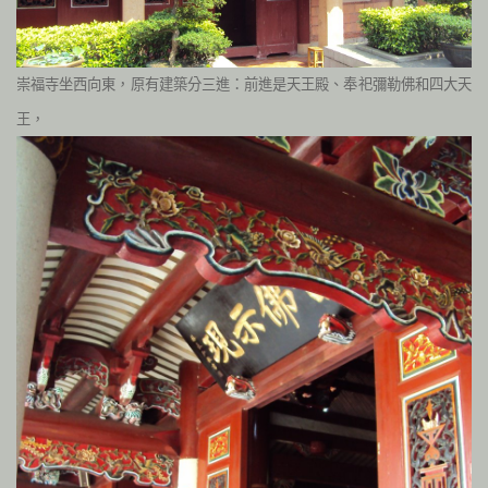
崇福寺坐西向東，原有建築分三進：前進是天王殿、奉祀彌勒佛和四大天
王，