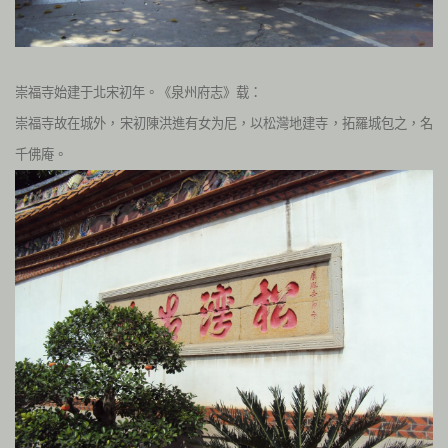
崇福寺始建于北宋初年。《泉州府志》载：
崇福寺故在城外，宋初陳洪進有女为尼，以松灣地建寺，拓羅城包之，名
千佛庵。