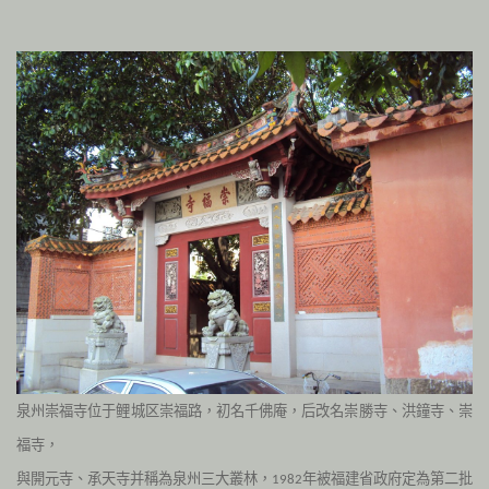
泉州崇福寺位于鲤城区崇福路，初名千佛庵，后改名崇勝寺、洪鐘寺、崇
福寺，
與開元寺、承天寺并稱為泉州三大叢林，
年被福建省政府定為第二批
1982