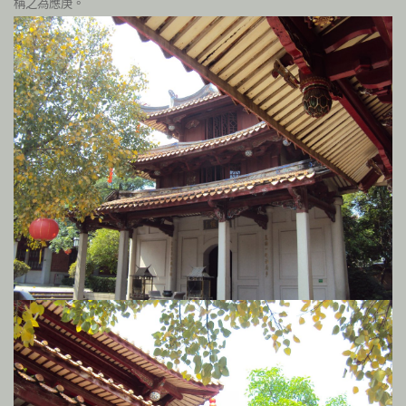
稱之為應庚。