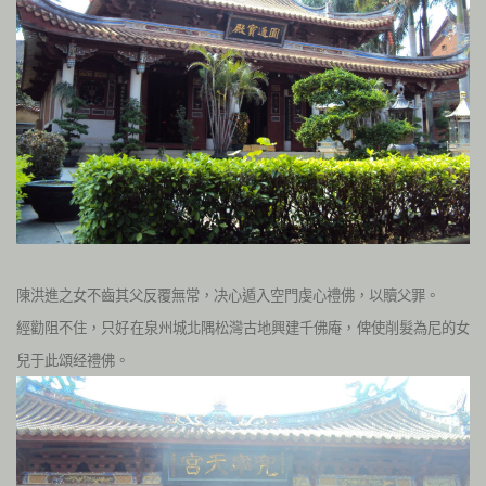
陳洪進之女不齒其父反覆無常，决心遁入空門虔心禮佛，以贖父罪。
經勸阻不住，只好在泉州城北隅松灣古地興建千佛庵，俾使削髮為尼的女
兒于此頌经禮佛。