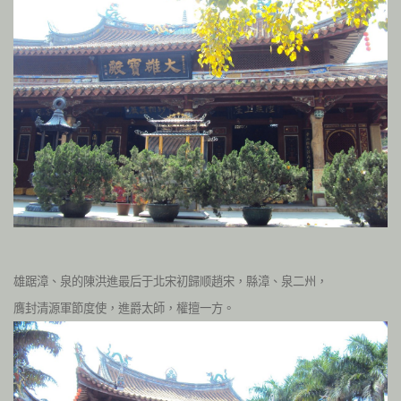
雄踞漳、泉的陳洪進最后于北宋初歸顺趙宋，縣漳、泉二州，
膺封清源軍節度使，進爵太師，權擅一方。