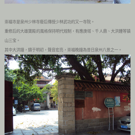
崇福寺是泉州少林寺廢后傳授少林武功的又一寺院。
重修后的大雄寶殿的風格保持明代规制，有應庚塔、千人鼎、大洪鍾等镇
山三宝。
其中大洪鐘，鑄于明初，聲音宏亮，崇福晚鐘為昔日泉州八景之一。