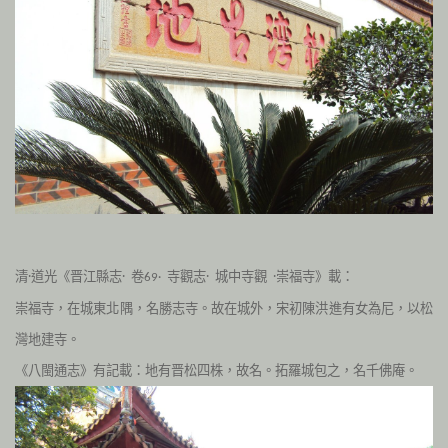
清·道光《晋江縣志· 卷
寺觀志· 城中寺觀 ·崇福寺》載：
69·
崇福寺，在城東北隅，名勝志寺。故在城外，宋初陳洪進有女為尼，以松
灣地建寺。
《八閩通志》有記載：地有晋松四株，故名。拓羅城包之，名千佛庵。