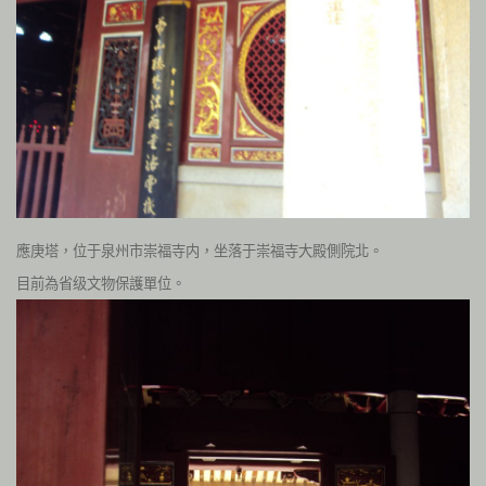
應庚塔，位于泉州市崇福寺内，坐落于崇福寺大殿側院北。
目前為省级文物保護單位。