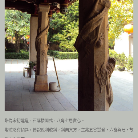
塔為宋初建造，石購楼閣式，八角七層實心。
塔體略有傾斜，傳說應利欹斜，斜向某方，主兆五谷豐登，六畜興旺，故