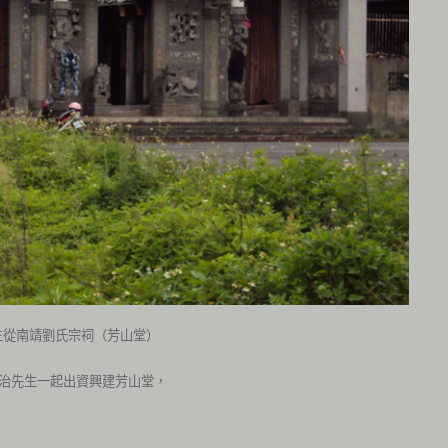
生從南靖劉氏宗祠（芳山堂）
天治先生一起出資興建芳山堂，