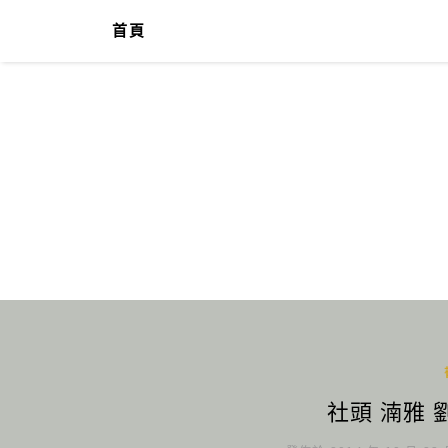
首頁
社頭 湳雅 