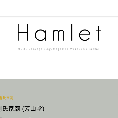
書院宗祠
劉氏家廟 (芳山堂)