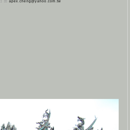
 日 由
apex.cheng@yahoo.com.tw