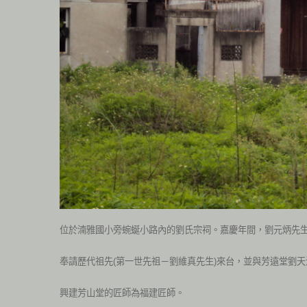
位於湳雅國小旁蜿蜒小路內的劉氏宗祠。嘉慶年間，劉元炳先
奉請歷代祖先(第一世先祖－劉維真先生)來台，並與芳遠堂劉
興建芳山堂的匠師為福建匠師。