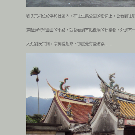
劉氏宗祠位於平和社區內，在往生態公園的沿途上，會看到往
穿越過彎彎曲曲的小路，就會看到有點像廟的建築物，外邊有
大姓劉氏宗祠，宗祠看起來，卻感覺有些滄桑 ……