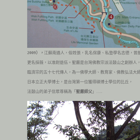
2009
），
江蘇南通人，俗姓張，乳名保康、私塾學名志德，曾
更名採薇，以准尉退伍。聖嚴是台灣佛教宗派法鼓山之創辦人
臨濟宗的五十七代傳人，為一佛學大師、教育家、佛教弘法大
日本立正大學博士，是台灣第一位獲得碩博士學位的比丘，
法鼓山的弟子信眾尊稱為「
聖嚴師父
」…..