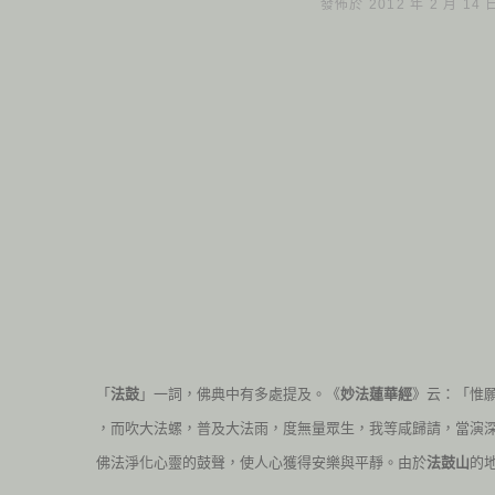
發佈於 2012 年 2 月 14
「
法鼓
」一詞，佛典中有多處提及。《
妙法蓮華經
》云：「惟
，而吹大法螺，普及大法雨，度無量眾生，我等咸歸請，當演
佛法淨化心靈的鼓聲，使人心獲得安樂與平靜。由於
法鼓山
的