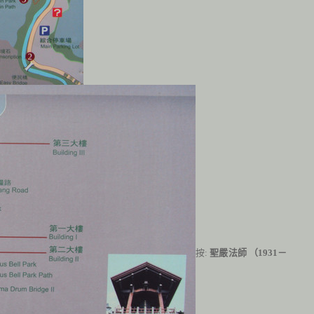
按:
聖嚴法師
（
1931
－