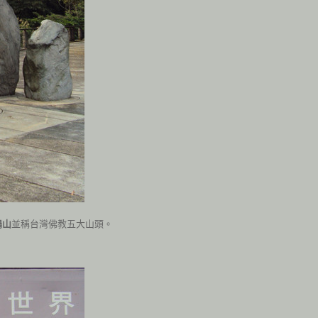
鳩山
並稱台灣佛教五大山頭。