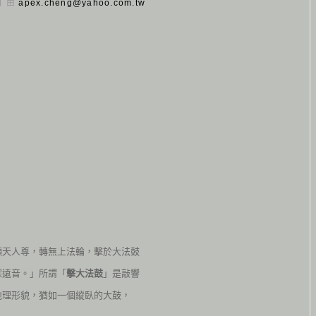
 日 由
apex.cheng@yahoo.com.tw
願天人尊，轉無上法輪，擊於大法鼓
深遠音。」所謂「
擊大法鼓
」是敲響
地理形貌，猶如一個縱臥的大鼓，