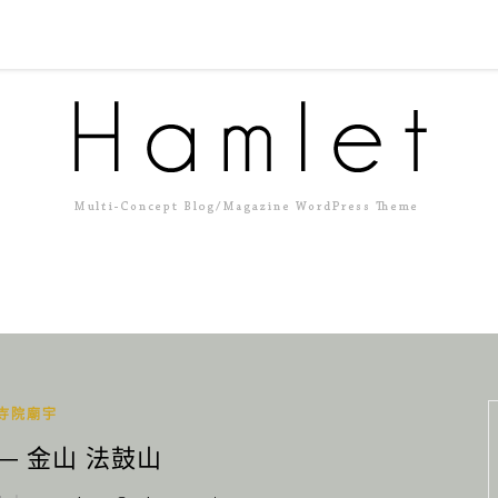
寺院廟宇
— 金山 法鼓山