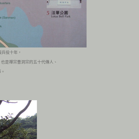
服兵役十年，
，也是禪宗曹洞宗的五十代傳人、
師。