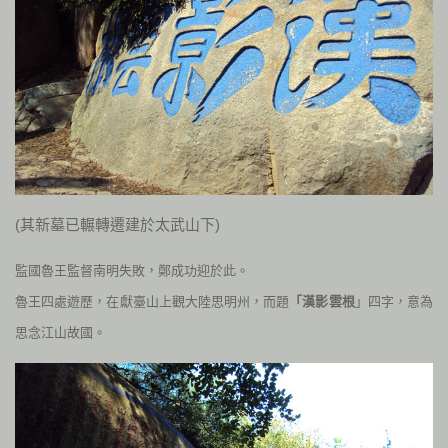
(其新墓已輾轉遷建於太武山下)
監國魯王監督南明失敗，鄭成功迎於此。
魯王四處遊歷，在獻臺山上觀大陸思明州，而題
「漢影雲根
」四字，意為
思念江山故國。