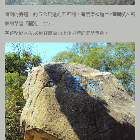
詩刻的旁邊，約五公尺遠的石壁間，有明崇禎進士<
董颺先
> 所
題的草書「
闢沌
」二字，
字跡堅挺秀拔,彰顯在獻臺山上遠眺時的氣勢無窮。