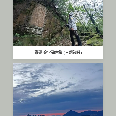
猴硐 金字碑古道 (三貂嶺段)