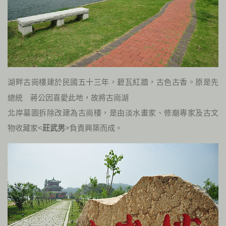
湖畔古崗樓建於民國五十三年，碧瓦紅牆，古色古香。原是先
總統 蔣公因喜愛此地，故將古崗湖
北岸墓園拆除改建為古崗樓，是由淡水畫家、修廟專家及古文
物收藏家<
莊武男
>負責興築而成。