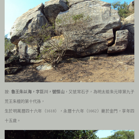
按:
魯王朱以海，字巨川，號恒山
，又號常石子，為明太祖朱元璋第九子
荒王朱檀的第十代孫，
生於明萬曆四十六年（
1618
），永曆十六年（
1662
）薨於金門，享年四
十五歲。