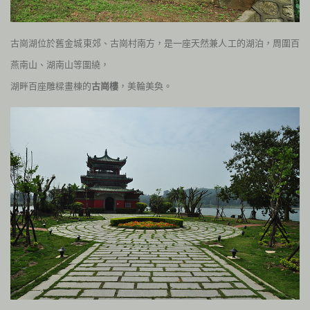
古崗湖位於舊金城東郊、古崗村南方，是一座天然兼人工的湖泊，周圍百
燕南
山、湖南山等圍繞，
湖畔百座雕樑畫棟的
古崗樓
，美輪美奐。