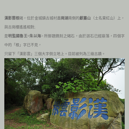
漢影雲根
碣，位於金城鎮古城村
古崗湖
南側的
獻臺山
（土名東紅山）上，
與古崗樓遙遙相對;
是
明監國魯王<朱以海
> 所御題鐫刻之碣石，由於該石已經崩落，四個字
中的「根」字已不見，
只留下「漢影雲」三個大字倒立地上。目前被列為三級古蹟。