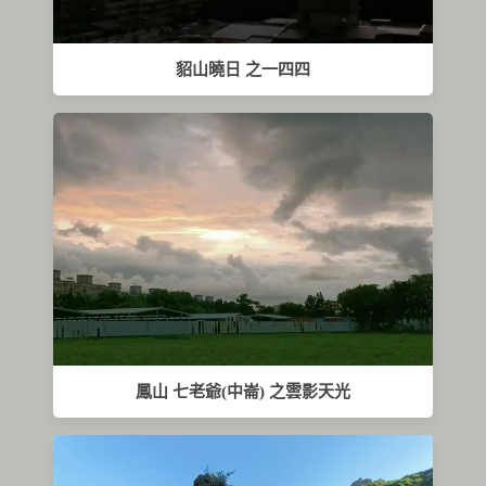
貂山曉日 之一四四
鳳山 七老爺(中崙) 之雲影天光