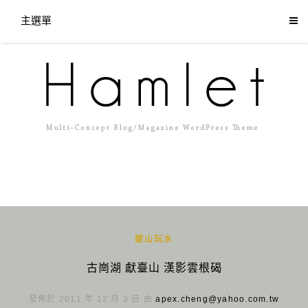
主選單
遊山玩水
古崗湖 獻臺山 漢影雲根碣
發佈於 2011 年 12 月 3 日 由
apex.cheng@yahoo.com.tw