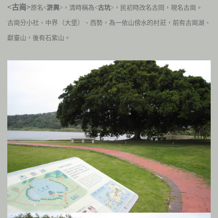
<
古崗
>
原
名<
滸興
>，清時稱為<
古坑
>，民初時改名古岡，現名古崗。
古崗分小社、中界（大堡）、西勢，為一依山傍水的村莊，前有古崗湖、
獻臺山，後有石紫山。