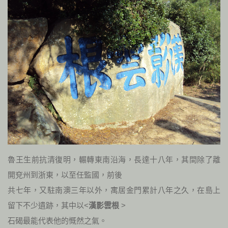
魯王生前抗清復明，輾轉東南沿海，長達十八年，其間除了離
開兗州到浙東，以至任監國，前後
共七年，又駐南澳三年以外，寓居金門累計八年之久，在島上
留下不少遺跡，其中以<
漢影雲根
>
石碣最能代表他的慨然之氣。