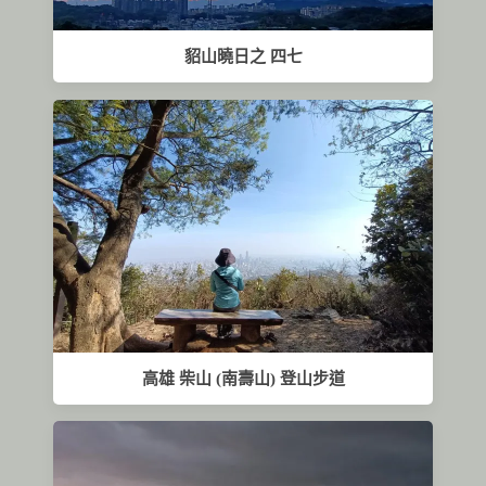
貂山曉日之 四七
高雄 柴山 (南壽山) 登山步道