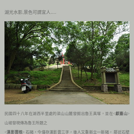
湖光水影,景色可謂宜人….
民國四十八年在湖西半里處的梁山山麓發掘出魯王真塚，
並在<
獻臺山
>
山坡發現傳為魯王所題之
<
漢影雲根
> 石碣，今僅存漢影雲三字，後人又重新立一新碣， 鄰近石壁