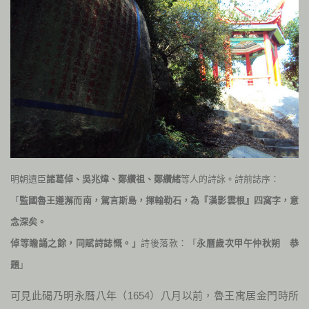
明朝遺臣
諸葛倬、吳兆煒、鄭纘祖、鄭纘緒
等人的詩詠。詩前誌序：
「
監國魯王遵澥而南，駕言斯島，揮翰勒石，為『漢影雲根』四窩字，意
念深矣。
倬等
瞻誦之餘，同賦詩誌慨。」
詩後落款：「
永曆歲次甲午仲秋朔 恭
題
」
可見此碣乃明永曆八年（
1654
）八月以前，魯王寓居金門時所