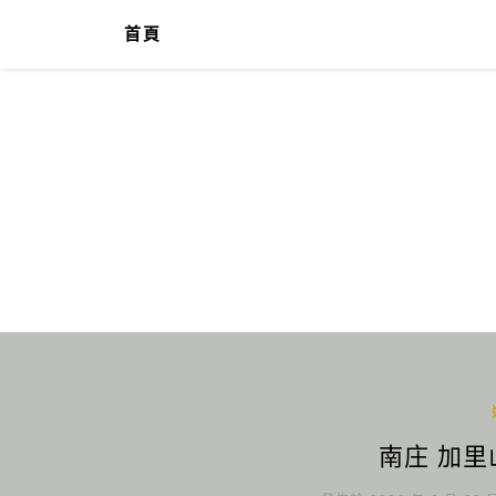
首頁
南庄 加里