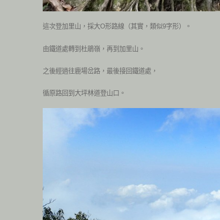
這次登加里山，採大
形路線（其實，類似
字形）。
O
9
由鐵道處轉到杜鵑嶺，再到加里山。
之後經過往鹿場岔路，最後接回鐵道處，
循原路回到大坪林道登山口。