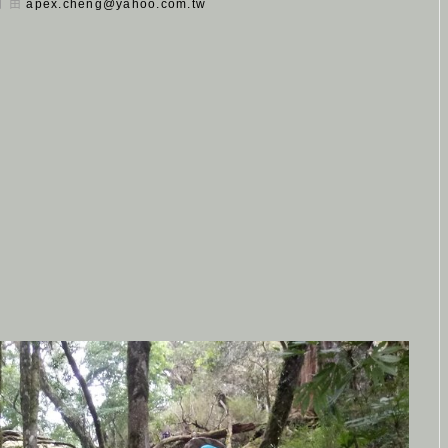
 日 由
apex.cheng@yahoo.com.tw