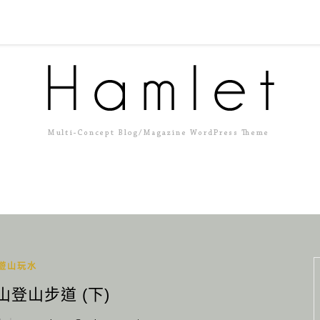
遊山玩水
山登山步道 (下)