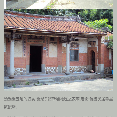
透過近五趟的造訪,也幾乎將新埔地區之家廟,老街,傳統民居等盡
數搜羅,