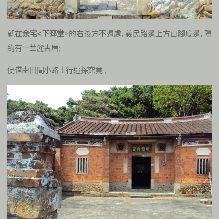
就在
余宅<下邳堂
>的右後方不遠處, 義民路邊上方山腳底邊, 隱
約有一華麗古厝;
便借由田間小路上行逼探究竟 ,