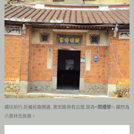
續往前行,近義民廟周邊, 褒忠路旁有古厝,是為<
問禮堂
>, 顯然為
六家林氏族裔。