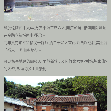
繼於乾隆四十九年
,
有廣東鎮平籍八人
,
開拓新埔
(
相傳開闢地址
,
在今縣立新埔國中附近
)
。
同年又有鎮平籍移民十餘戶
,
約三十餘人來此
,
乃漸以成莊
,
其土著
「番人」
,
均相率地徙。
可見枋寮地區的開發,更早於新埔 ; 又因竹北六家<
林先坤家族
>
的入墾, 聚落亦多由此繁衍….