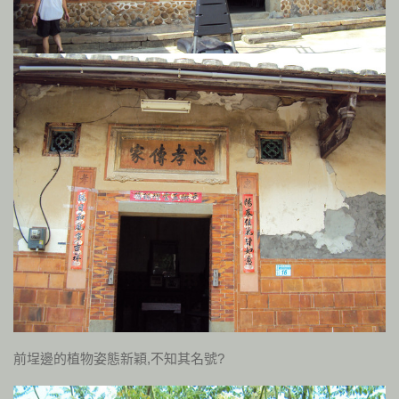
前埕邊的植物姿態新穎,不知其名號?