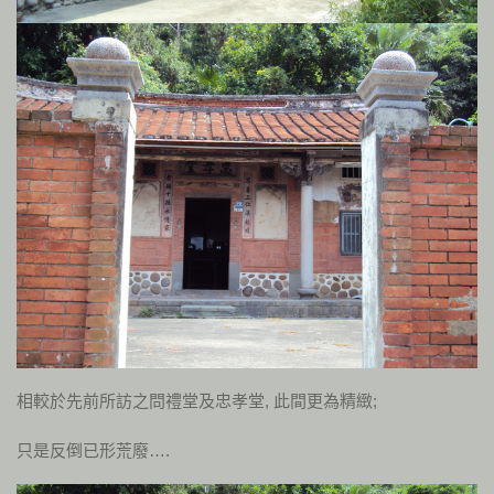
相較於先前所訪之問禮堂及忠孝堂, 此間更為精緻;
只是反倒已形荒廢….