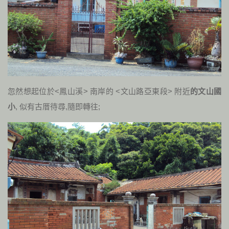
忽然想起位於<鳳山溪> 南岸的 <文山路亞東段> 附近
的文山國
小
, 似有古厝待尋,隨即轉往;