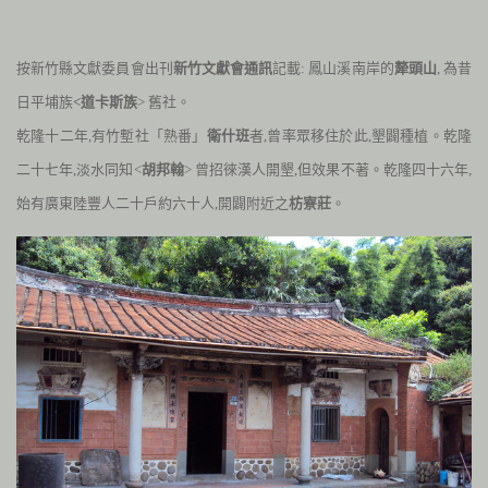
按新竹縣文獻委員會出刊
新竹文獻會通訊
記載: 鳳山溪南岸的
犛頭山
, 為昔
日平埔族
<道卡斯族
> 舊社。
乾隆十二年
,
有竹塹社「熟番」
衛什班
者
,
曾率眾移住於此
,
墾闢種植。乾隆
二十七年
,
淡水同知<
胡邦翰
> 曾招徠漢人開墾
,
但效果不著。乾隆四十六年
,
始有廣東陸豐人二十戶約六十人
,
開闢附近之
枋寮莊
。