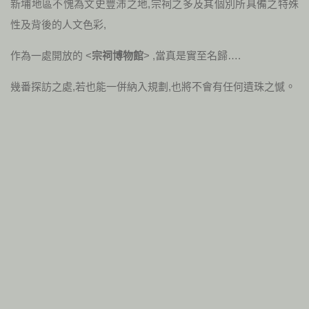
新埔地區不愧為文史豐沛之地,宗祠之多及其個別所具備之特殊
性及背後的人文色彩,
作為一處開放的 <
宗祠博物館
> ,當真是實至名歸….
幾番探訪之處,若也能一併納入規劃,也將不會有任何遺珠之憾
。