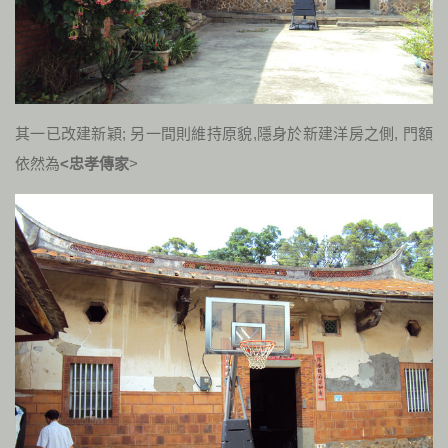
其一已改建新穎; 另一間則維持原貌,隱身於新建洋房之側, 門額
依然為
<忠孝傳家
>