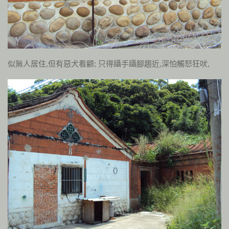
似無人居住,但有惡犬看顧; 只得躡手躡腳趨近,深怕觸怒狂吠,