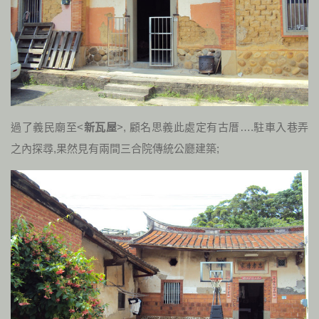
過了義民廟至<
新瓦屋
>, 顧名思義此處定有古厝….駐車入巷弄
之內探尋,果然見有兩間三合院傳統公廳建築;