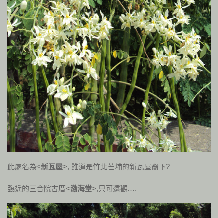
此處名為<
新瓦屋
>, 難道是竹北芒埔的新瓦屋裔下?
臨近的三合院古厝<
渤海堂
>,只可遠觀….