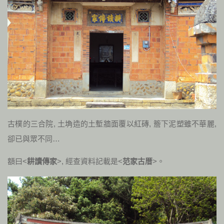
古樸的三合院, 土埆造的土塹牆面覆以紅磚, 簷下泥塑雖不華麗,
卻已與眾不同…
額曰<
耕讀傳家
>, 經查資料記載是<
范家古厝
>。