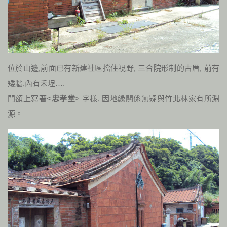
位於山邊,前面已有新建社區擋住視野, 三合院形制的古厝, 前有
矮牆,內有禾埕….
門額上寫著<
忠孝堂
> 字樣, 因地緣關係無疑與竹北林家有所淵
源。