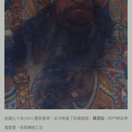
民國九十年
(2001
)
重新整修，此次修復了彩繪藝師﹝
蔡草如
﹞的門神及神
龕璧畫，依照傳統工法