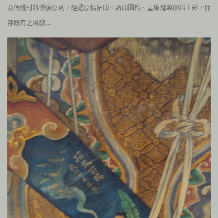
及傳統材料修復原則，經過原稿拓印、轉印圖稿、墨線繪製顏料上彩，保
存既有之風貌…