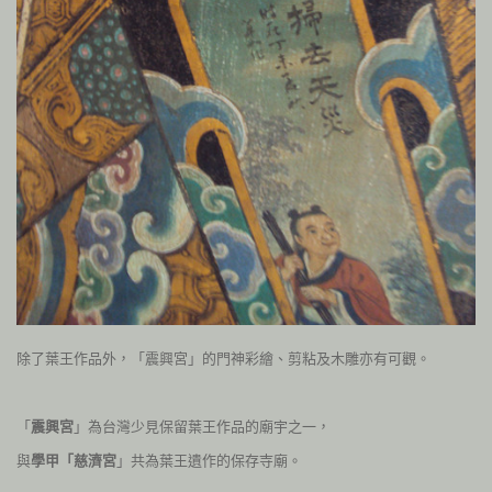
除了葉王作品外，「震興宮」的門神彩繪、剪粘及木雕亦有可觀。
「
震興宮
」為台灣少見保留葉王作品的廟宇之一，
與
學甲「慈濟宮
」共為葉王遺作的保存寺廟。