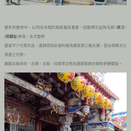
歷年的整修中，以同治年間的興築最為重要，因
邀聘交趾陶名師
<葉王>
(葉麟趾
)參與，此次整修
遺留不少代表作品，震興宮因此被列級為國家第三級古蹟，是台南縣文化
資產之代表。
廟貌古風尚存，古碑、古匾、柱聯等文物及建築裝飾亦頗有參觀價值。