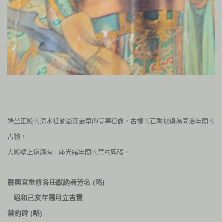
端坐正殿的清水祖師爺即最早的開基祖像，
古樸的石香爐俱為同治年間的
古物，
大殿壁上還鑲有一
座光緒年間的禁約碑碣。
(
)
震興宮重修各庄獻納者芳名
略
昭和己亥年陽月立吉置
(
)
禁約碑
略