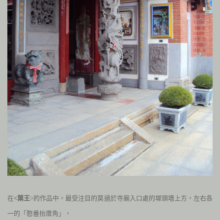
在
<葉王
>的作品中，最受注目的莫過於寺廟入口處的墀頭墻上方，
左
右各
一的「憨番抬厝角」，