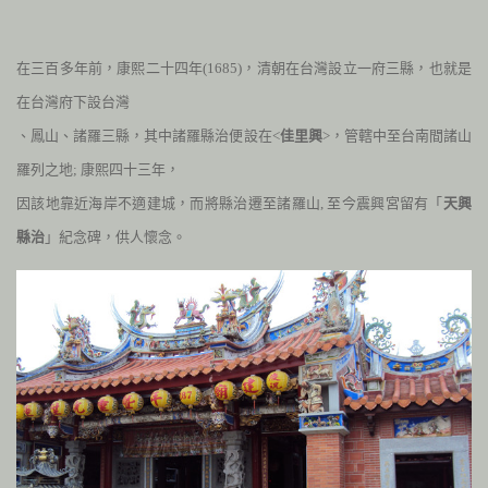
在三百多年前，康熙二十四年
(1685
)
，清朝在台灣設立一府三縣，也就是
在台灣府下設台灣
、鳳山、諸羅三縣，其中諸羅縣治便設在<
佳里興
>，管轄中至台南間諸山
羅列之地;
康熙四十三年，
因該地靠近海岸不適建城，而將縣治遷至諸羅山
,
至今震興宮留有「
天興
縣治
」紀念碑，供人懷念。