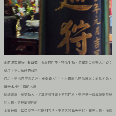
由府城書畫家<
蔡草如
> 所繪的門神，神情生動，流露出英挺動人之姿；
壁堵上不少精彩的剪粘
作品，則出自佳裏名匠 <
王保原
>之手，
人物鮮活神情淋漓；彰化名師 <
陳壬水
>所主持的木雕，
精細繁複，華美動人，尤其正殿神龕上方的鬥栱，懸挂著一尊尊雕刻華麗
的人物，將神龕襯托的
金碧輝煌，其深淺不一的雕刻方法，更將各種蟲魚走獸、花鳥人物，描繪