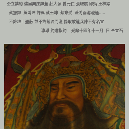
仝立禁約
佳里興庄紳董
莊大源
曾元仁
張耀震
邱炳
王棟梁
…..
蔡振輝
黃鴻陣
許興
蔡玉坤
蔡來受
蓋將兩港疏通
不許堆土壅蔽
並不許截流而漁
倘取故遣兵陳不有名宣
光緒十四年十一月
日
凜導
約違指約
仝立石