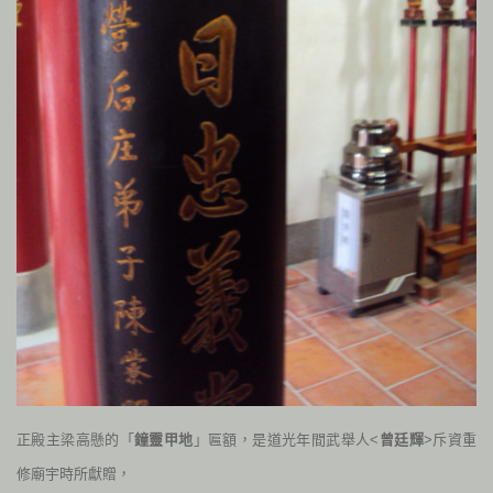
正殿主梁高懸的「
鐘靈甲地
」匾額，
是道光年間武舉人<
曾廷輝
>斥資重
修廟宇時所獻贈，