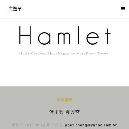
主選單
寺院廟宇
佳里興 震興宮
發佈於 2011 年 10 月 8 日 由
apex.cheng@yahoo.com.tw