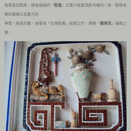
兩尊面目黝黑、頭髮捲曲的「
憨番
」正賣力地要頂起寺廟的一角，憨厚老
實的模樣以及奮力的
神情，極為生動，被譽為「台灣憨番」經典之作，堪稱「
震興宮
」鎮廟之
寶。