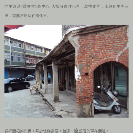
佳里興
以<震興宮>為中心, 大抵分東佳化里，北禮化里，南興化里等三
里，震興宮則位在禮化里。
座
這裡開拓的先民，基於信仰需要，首建一
公厝於現在廟址。