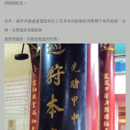
得栩栩如生。
另外，廟宇內還處處擺放有近三百多年的創廟史而累積下來的
匾額、古
碑、古香爐及寺廟裝飾
藝術等遺跡，同樣是相當的珍貴。