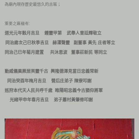
為廟內現存歷史最悠久的古匾；
重要之匾楹有:
道光元年穀月吉旦
鍾靈甲第
武舉人曾廷輝敬立
同治歲次己巳秋季吉旦
赫濯聲靈
副董事
黃先
庄者等立
同治己巳年菊月建置
共沐恩波
董事莊新民
等同立
興隆德澤見當日忠義常新
動威儀奠厥居英靈千古
同治癸酉年梅月吉旦
營后庄弟子
陳寮叩謝
巡狩本代天人民共呼千歲
睢陽昭忠義今古猶仰將軍
光緒甲申年春月吉旦
弟子
蕭村黃肇修叩謝