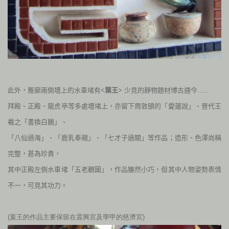
此外，簷廊兩側墻上的水車堵有<
葉王
> 少見的靜物題材博古通今…..
拜殿、正殿、龍虎亭等多處墻堵上，亦留下周敦頤的「愛蓮說」、晉代王
羲之「書換白鵝」、
「八仙過海」、「鹿乳奉親」、「七才子過關」等作品；造形、色澤尚稱
完整，甚為珍貴，
其中正殿左側水車堵「五老觀圖」，作品雖然小巧，但其中人物姿勢表情
不一，可見其功力。
(葉王的作品主要保留在震興宮及學甲的慈濟宮)