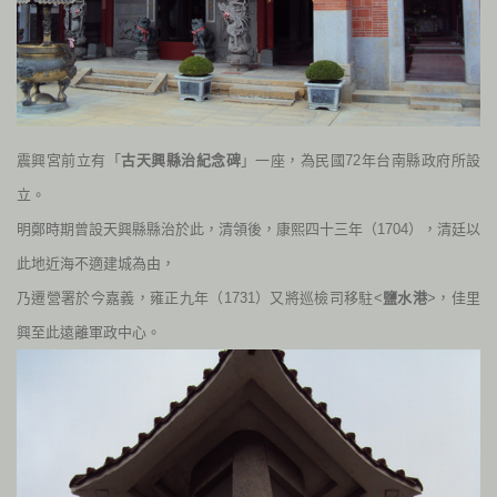
震興宮前立有「
古天興縣治紀念碑
」一座，為民國72年台南縣政府所設
立。
明鄭時期曾設天興縣縣治於此，清領後，康熙四十三年（
1704
），清廷以
此地近海不適建城為由，
乃遷營署於今嘉義，雍正九年（
1731
）又將巡檢司移駐<
鹽水港
>，佳里
興至此遠離軍政中心。