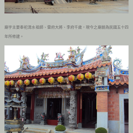
廟宇
主要奉祀清水祖師、雷府大將、李府千歲，現今之廟貌為民國五十四
年所修建。