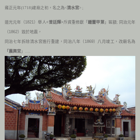
雍正元年
(1718
)建廟之初
，名之為<
清水宮
> ;
道光元年（1821）舉人<
曾廷輝
>斥資重修獻「
鍾靈甲第
」匾額; 同治元年
（1862）毀於地震，
同治七年拆除清水宮進行重建，同治八年（1869）八月竣工，改廟名為
「震興宮
」….