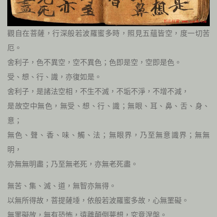
觀自在菩薩，行深般若波羅蜜多時，照見五蘊皆空，度一切苦
厄。
舍利子，色不異空，空不異色；色即是空，空即是色。
受、想、行、識，亦復如是。
舍利子，是諸法空相，不生不滅，不垢不淨，不增不減，
是故空中無色，無受、想、行、識；無眼、耳、鼻、舌、身、
意；
無色、聲、香、味、觸、法；無眼界，乃至無意識界；無無
明，
亦無無明盡；乃至無老死，亦無老死盡。
無苦、集、滅、道，無智亦無得。
以無所得故，菩提薩埵，依般若波羅蜜多故，心無罣礙。
無罣礙故，無有恐怖，遠離顛倒夢想，究竟涅槃。