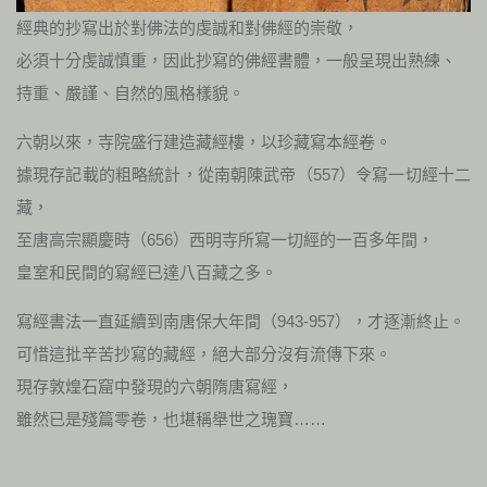
經典的抄寫出於對佛法的虔誠和對佛經的崇敬，
必須十分虔誠慎重，因此抄寫的佛經書體，一般呈現出熟練、
持重、嚴謹、自然的風格樣貌。
六朝以來，寺院盛行建造藏經樓，以珍藏寫本經卷。
據現存記載的粗略統計，從南朝陳武帝（557）令寫一切經十二
藏，
至唐高宗顯慶時（656）西明寺所寫一切經的一百多年間，
皇室和民間的寫經已達八百藏之多。
寫經書法一直延續到南唐保大年間（943-957），才逐漸終止。
可惜這批辛苦抄寫的藏經，絕大部分沒有流傳下來。
現存敦煌石窟中發現的六朝隋唐寫經，
雖然已是殘篇零卷，也堪稱舉世之瑰寶……