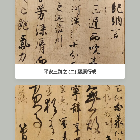
平安三跡之 (二) 藤原行成