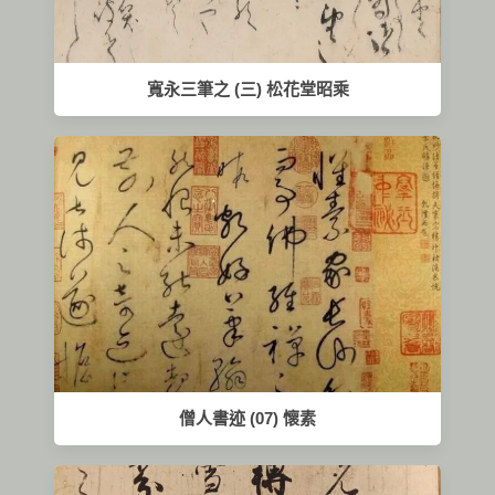
寬永三筆之 (三) 松花堂昭乘
僧人書迹 (07) 懷素