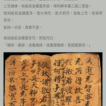
三世諸佛，依般若波羅蜜多故，得阿耨多羅三藐三菩提。
故知般若波羅蜜多，是大神咒，是大明咒，是無上咒，是無等
等咒，
能除一切苦，真實不虛。
故說般若波羅蜜多咒，即說咒曰：
「揭諦、揭諦，波羅揭諦，波羅僧揭諦，菩提薩婆訶。」