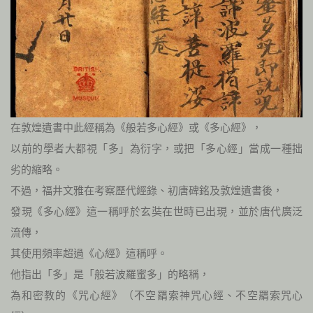
在敦煌遺書中此經稱為《般若多心經》或《多心經》，
以前的學者大都視「多」為衍字，或把「多心經」當成一種拙
劣的縮略。
不過，福井文雅在考察歷代經錄、初唐碑銘及敦煌遺書後，
發現《多心經》這一稱呼於玄奘在世時已出現，並於唐代廣泛
流傳，
其使用頻率超過《心經》這稱呼。
他指出「多」是「般若波羅蜜多」的略稱，
為和密教的《咒心經》（不空羂索神咒心經、不空羂索咒心