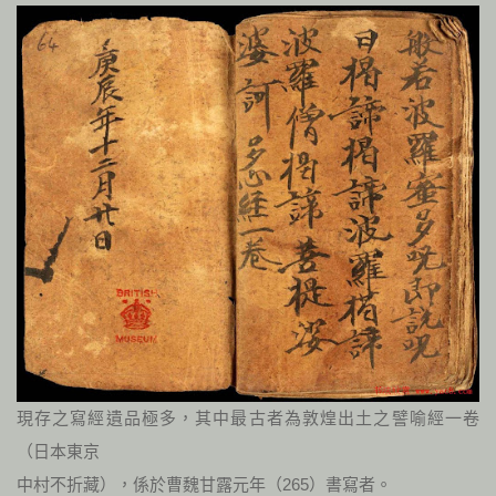
現存之寫經遺品極多，其中最古者為敦煌出土之譬喻經一卷
（日本東京
中村不折藏），係於曹魏甘露元年（265）書寫者。