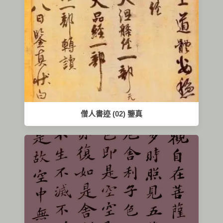
僧人書迹 (02) 鑒真