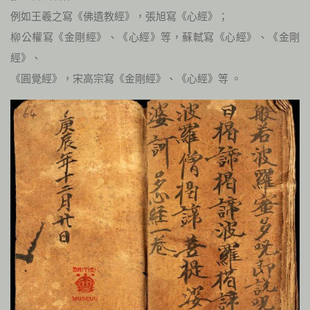
例如王羲之寫《佛遺教經》，張旭寫《心經》；
柳公權寫《金剛經》、《心經》等，蘇軾寫《心經》、《金剛
經》、
《圓覺經》，宋高宗寫《金剛經》、《心經》等 。