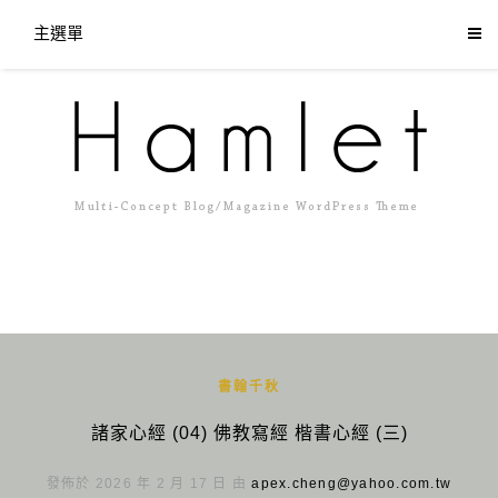
主選單
書翰千秋
諸家心經 (04) 佛教寫經 楷書心經 (三)
發佈於 2026 年 2 月 17 日 由
apex.cheng@yahoo.com.tw