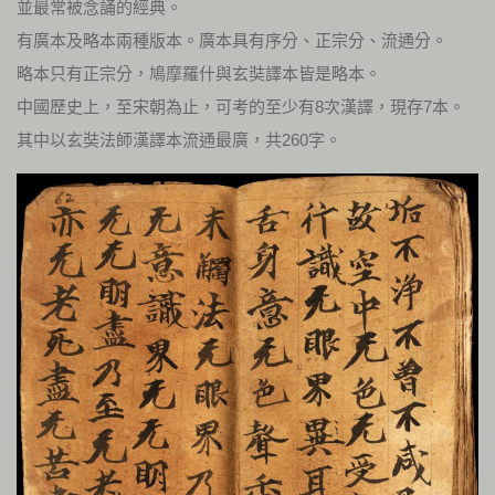
並最常被念誦的經典。
有廣本及略本兩種版本。廣本具有序分、正宗分、流通分。
略本只有正宗分，鳩摩羅什與玄奘譯本皆是略本。
中國歷史上，至宋朝為止，可考的至少有8次漢譯，現存7本。
其中以玄奘法師漢譯本流通最廣，共260字。