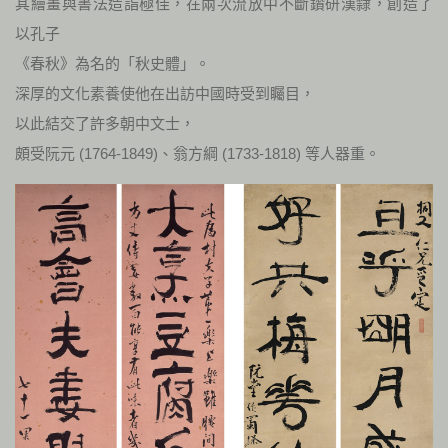
其繪畫與書法造詣極佳，在兩次流放中不斷鑽研漢隸，創造了
以孔子
《春秋》為名的「秋史體」。
深厚的文化素養使他在出訪中國時受到矚目，
以此結交了許多朝中文士，
頗受阮元 (1764-1849)、翁方綱 (1733-1818) 等人器重。