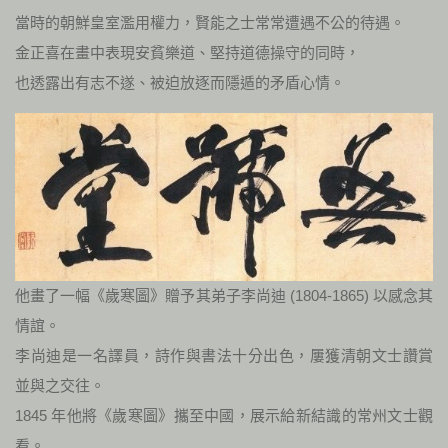
當時的朝鮮皇室濫用權力，賢能之士常常遭遇不公的待遇。
金正喜在畫中表現安貧樂道、堅持道德操守的同時，
也透露出有志不遂、被迫放逐而隱遁的矛盾心情。
他畫了一幅《歲寒圖》贈予其弟子李尚迪 (1804-1865) 以感念其
情誼。
李尚迪是一名譯員，詩作與書法十分出色，屢獲清朝文士讚賞
並與之交往。
1845 年他將《歲寒圖》攜至中國，展示給新結識的常州文士觀
看。