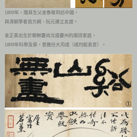
1809年，隨其生父金魯敬到訪中國，
與清朝學者翁方綱、阮元建立友誼。
金正喜出生於朝鮮慶尚北道慶州的兩班家庭，
1809年科舉及第，曾擔任大司成（成均館長官）。