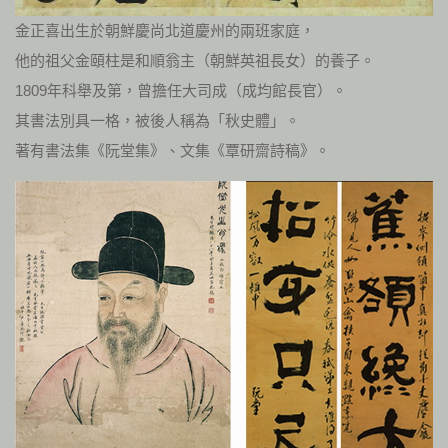
金正喜出生於朝鮮慶尚北道慶州的兩班家庭，
他的祖父金頤柱是和順翁主（朝鮮英祖長女）的養子。
1809年科舉及第，曾擔任大司成（成均館長官）。
其書法別具一格，被後人稱為「秋史體」。
著有書法集《阮堂集》、文集《覃研齋詩稿》。