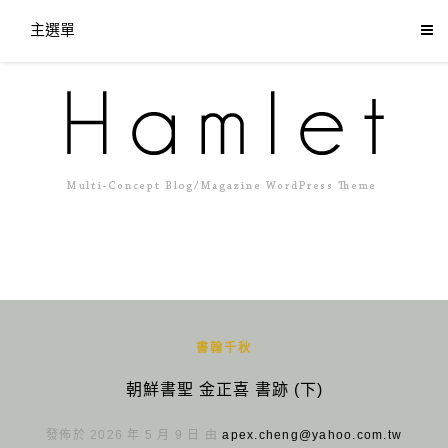
主選單
書翰千秋
朝鮮書聖 金正喜 書跡 (下)
發佈於 2026 年 5 月 9 日 由
apex.cheng@yahoo.com.tw