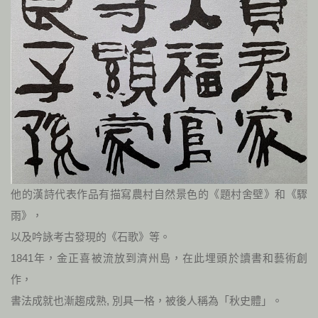
他的漢詩代表作品有描寫農村自然景色的《題村舍壁》和《驟
雨》，
以及吟詠考古發現的《石歌》等。
1841年，金正喜被流放到濟州島，在此埋頭於讀書和藝術創
作，
書法成就也漸趨成熟, 別具一格，被後人稱為「秋史體」。