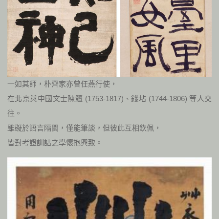
一如其師，朴齊家亦曾任燕行使，
在北京與中國文士陳鱣 (1753-1817)、錢坫 (1744-1806) 等人交
往。
雖礙於語言隔閡，僅能筆談，但彼此互相欽佩，
皆對考證訓詁之學懷抱興致。