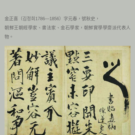
金正喜（김정희1786—1856）字元春，號秋史，
朝鮮王朝經學家、書法家、金石學家，朝鮮實學學齋派代表人
物。