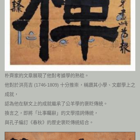
朴齊家的文章展現了他對考據學的熟稔。
他對於洪亮吉 (1746-1809) 十分推崇，稱讚其小學、文獻學上之
成就，
認為他在駢文上的成就繼承了公羊學的褒貶傳統。
換言之，即將「比事矚辭」的文學措詞傳統，
與孔子編訂《春秋》的歷史褒貶傳統結合。