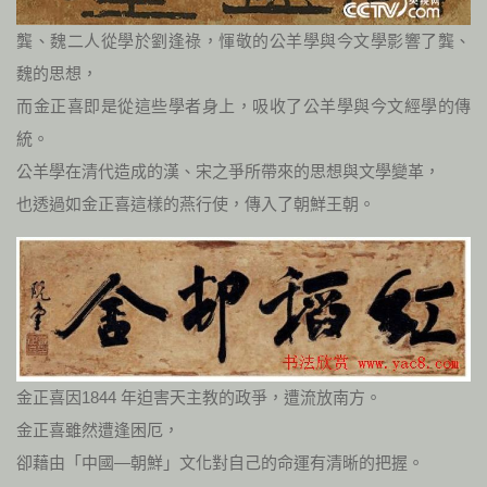
龔、魏二人從學於劉逢祿，惲敬的公羊學與今文學影響了龔、
魏的思想，
而金正喜即是從這些學者身上，吸收了公羊學與今文經學的傳
統。
公羊學在清代造成的漢、宋之爭所帶來的思想與文學變革，
也透過如金正喜這樣的燕行使，傳入了朝鮮王朝。
金正喜因1844 年迫害天主教的政爭，遭流放南方。
金正喜雖然遭逢困厄，
卻藉由「中國—朝鮮」文化對自己的命運有清晰的把握。