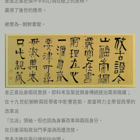
是金正喜悲憤不平的心情在紙上的反映，
贏得了後世的推崇。
被譽為– 朝鮮書聖。
金正喜出身兩班貴族，即科考及第並躋身傳統統治菁英階層；
在十九世紀朝鮮兩班學者中影響甚鉅，是當時力主學習西學的
改革派
「北派」領袖。但也因為身兼改革與兩班身分，
在日後深陷政治鬥爭漩渦而遭流放。
曾多次擔任燕行使前往中國。