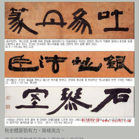
秋史體蒼勁有力，險峻高古，