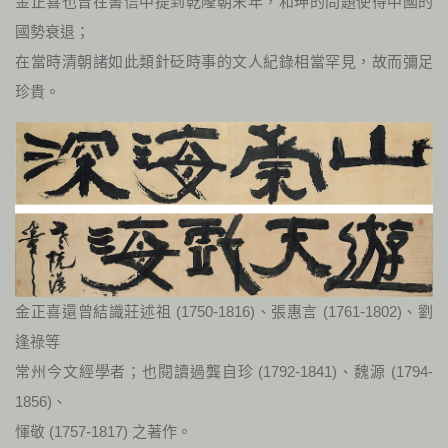
金正喜也曾在書信中提到乾隆朝末年，和珅的問題使得中國的
國勢衰退；
在當時清朝諸如此類針砭時事的文人紀錄相當罕見，故而彌足
珍貴。
金正喜還曾結識莊述祖 (1750-1816)、張惠言 (1761-1802)、劉
逢祿等
常州今文經學者；也閱讀過龔自珍 (1792-1841)、魏源 (1794-
1856)、
惲敬 (1757-1817) 之著作。