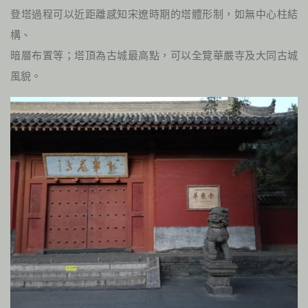
登塔過程可以近距離感知宋遼時期的塔體形制，如無中心柱結
構、
暗層布置等；塔頂為古城最高點，可以全覽華嚴寺及大同古城
風貌。