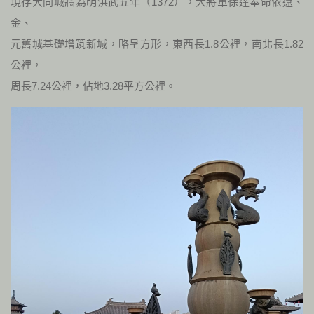
現存大同城牆為明洪武五年（1372），大將軍徐達奉命依遼、
金、
元舊城基礎增筑新城，略呈方形，東西長1.8公裡，南北長1.82
公裡，
周長7.24公裡，佔地3.28平方公裡。