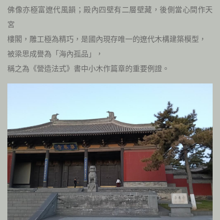
佛像亦極富遼代風韻；殿內四壁有二層壁藏，後側當心間作天
宮
樓閣，雕工極為精巧，是國內現存唯一的遼代木構建築模型，
被梁思成譽為「海內孤品」，
稱之為《營造法式》書中小木作篇章的重要例證。