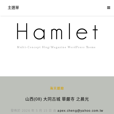
主選單
海天遊踪
山西(08) 大同古城 華嚴寺 之晨光
發佈於 2026 年 5 月 15 日 由
apex.cheng@yahoo.com.tw