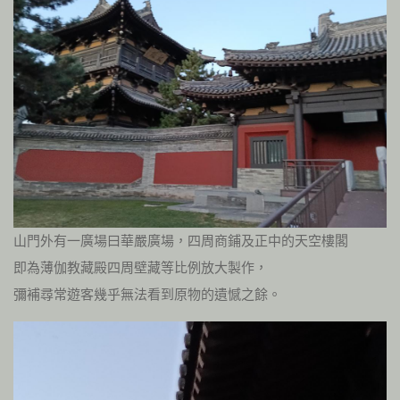
山門外有一廣場曰華嚴廣場，四周商鋪及正中的天空樓閣
即為薄伽教藏殿四周壁藏等比例放大製作，
彌補尋常遊客幾乎無法看到原物的遺憾之餘。