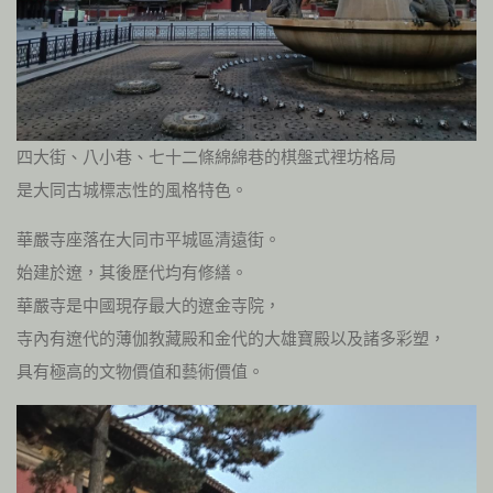
四大街、八小巷、七十二條綿綿巷的棋盤式裡坊格局
是大同古城標志性的風格特色。
華嚴寺座落在大同市平城區清遠街。
始建於遼，其後歷代均有修繕。
華嚴寺是中國現存最大的遼金寺院，
寺內有遼代的薄伽教藏殿和金代的大雄寶殿以及諸多彩塑，
具有極高的文物價值和藝術價值。