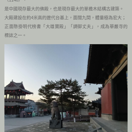
是中國現存最大的佛殿，也是現存最大的單檐木結構古建築。
大殿建設在約4米高的遼代台基上，面闊九間，體量極為宏大；
正面懸掛明代榜書「大雄寶殿」「調御丈夫」，成為華嚴寺的
標誌之一。