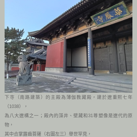
下寺（南路建築）的主殿為薄伽教藏殿，建於遼重熙七年
（1038），
為八大遼構之一；殿內的藻井、壁藏和31尊塑像是遼代的原
物，
其中合掌露齒菩薩（右圖左三）舉世罕見，