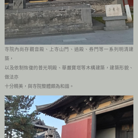
寺院內尚存觀音殿、上寺山門、過殿、券門等一系列明清建
築，
以及依制恢復的普光明殿、華嚴寶塔等木構建築，建築形貌、
做法亦
十分精美，與寺院整體頗為和諧。