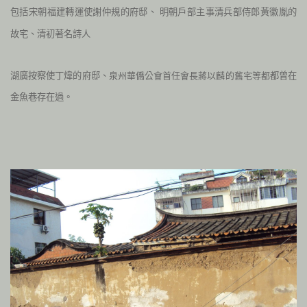
包括宋朝福建轉運使謝仲規的府邸、
明朝戶部主事清兵部侍郎黃徽胤的
故宅、
清初著名詩人
湖廣按察使丁煒的府邸、
泉州華僑公會首任會長蔣以麟的舊宅等都
都曾在
金魚巷存在過。