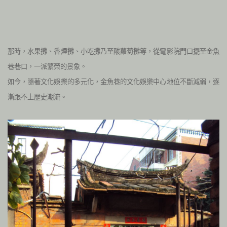
那時，水果攤、香煙攤、小吃攤乃至酸蘿蔔攤等，從電影院門口擺至金魚
巷巷口，一派繁榮的景象。
如今，隨著文化娛樂的多元化，金魚巷的文化娛樂中心地位不斷減弱，逐
漸跟不上歷史潮流。