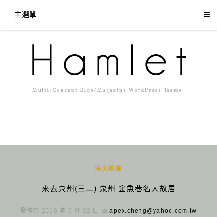
主選單
海天遊踪
來去泉州(三二) 泉州 金魚巷名人故居
發佈於 2016 年 6 月 22 日 由
apex.cheng@yahoo.com.tw