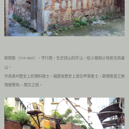
歐陽詹（
），字行周，生於詩山的芹山，從小隨祖父母居住高蓋
759–800
山。
作為泉州歷史上的開科進士，福建省歷史上首位甲第進士，歐陽詹當之無
愧被譽為— 閩文之祖。