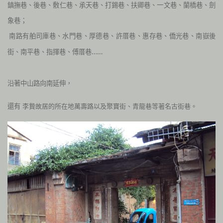
鎮撫巷、後巷、敷仁巷、承天巷、打錫巷、扶卿巷、
一文巷、蘭橋巷、劍
象巷；
南路有舶司庫巷、水門巷、厚德巷、許厝巷、惠存巷
、僑光巷、南嶽後
街、南平巷、
指揮巷、傅厝巷……
沿著中山路向南延伸，
還有
李贄故居的所在地萬壽路以及聚寶街、青龍巷等著名古街巷。