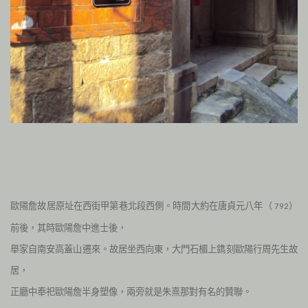
歐陽詹
故居原址在西街甲第巷北段西側。時間大約在唐貞元八年（
）
792
前後，其時歐陽詹中進士後，
舉家自南安高蓋山遷來。故居坐西向東，大門石楣上鐫刻歐陽行周先生故
居，
正廳中奉祀歐陽詹半身塑像，兩旁就是朱熹那對有名的贊聯。