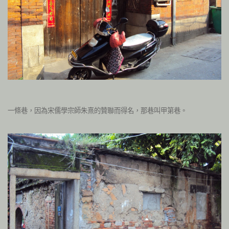
一條巷，因為宋儒學宗師朱熹的贊聯而得名，那巷叫甲第巷。