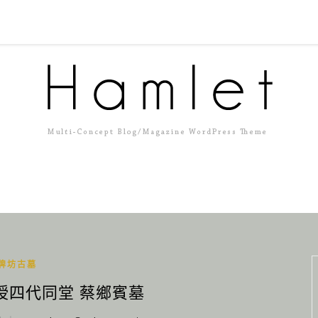
牌坊古墓
例授四代同堂 蔡鄉賓墓