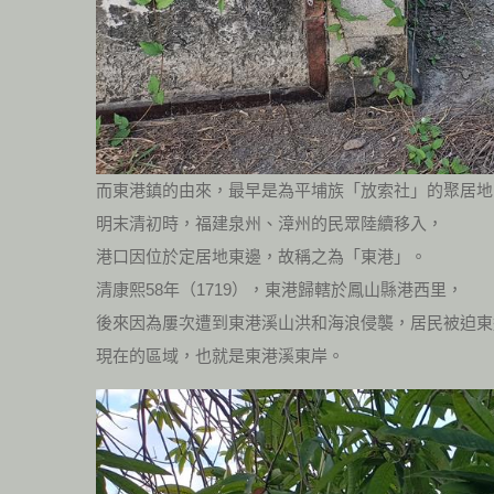
而東港鎮的由來，最早是為平埔族「放索社」的聚居地
明末清初時，福建泉州、漳州的民眾陸續移入，
港口因位於定居地東邊，故稱之為「東港」。
清康熙58年（1719），東港歸轄於鳳山縣港西里，
後來因為屢次遭到東港溪山洪和海浪侵襲，居民被迫東
現在的區域，也就是東港溪東岸。