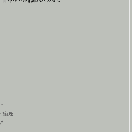
 日 由
apex.cheng@yahoo.com.tw
。
也就是
片