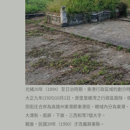
光緒20年（1894）至日治時期，東港行政區域的劃分
大正九年(1920)10月1日，原堡里鄉澚之行政區廢除
而街庄合併為高雄州東港郡東港街，轄域內分為東港、
大潭新、南屏、下廍、三西和等7個大字。
戰後，民國39年（1950）才改屬屏東縣。