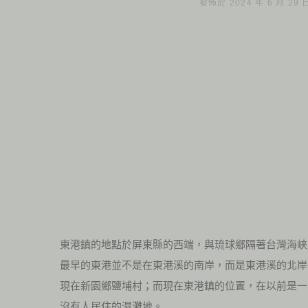
發佈於 2024 年 6 月 29
東港鎮的地點於屏東縣的西端，與琉球鄉隔著台灣海峽
最早的東港並不是在東港溪的南岸，而是東港溪的北岸
現在新園鄉鹽埔村；而現在東港鎮的位置，在以前是一
沒有人居住的濕灘地。