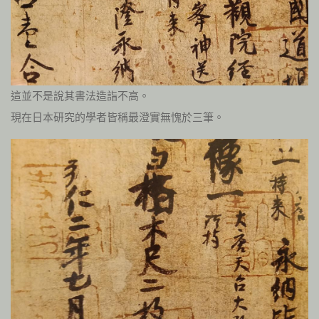
這並不是說其書法造詣不高。
現在日本研究的學者皆稱最澄實無愧於三筆。