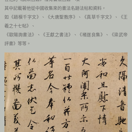
其中記載著他從中國收集來的書法名跡法帖和資料，
如《趙模千字文》、《大唐聖教序》、《真草千字文》、《王
羲之十七帖》、
《歐陽詢書法》、《王獻之書法》、《褚遂良集》、《梁武帝
評書》等等。