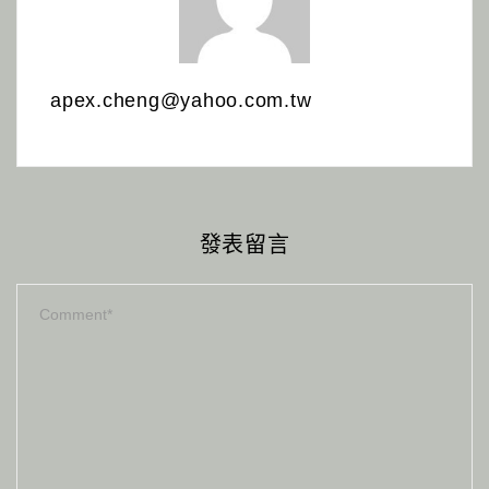
apex.cheng@yahoo.com.tw
發表留言