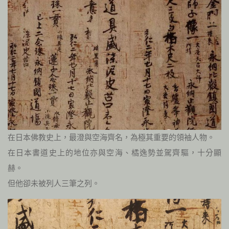
在日本佛教史上，最澄與空海齊名，為極其重要的領袖人物。
在日本書道史上的地位亦與空海、橘逸勢並駕齊驅，十分顯
赫。
但他卻未被列人三筆之列。