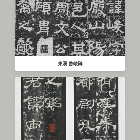
東漢 魯峻碑