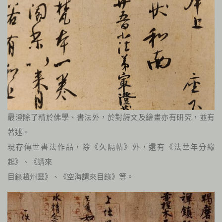
最澄除了精於佛學、書法外，於對詩文及繪畫亦有研究，並有
著述。
現存傳世書法作品，除《久隔帖》外，還有《法華年分緣
起》、《請來
目錄趙州靈》、《空海請來目錄》等。