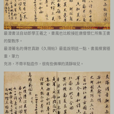
最澄書法自幼即學王羲之，書風也比較接近唐僧懷仁所集王書
的聖教序。
最澄著名的傳世真跡《久隔帖》最能說明這一點，書風樸實穩
重，筆力
充沛，不帶半點造作，很有些佛禪的清靜味兒。