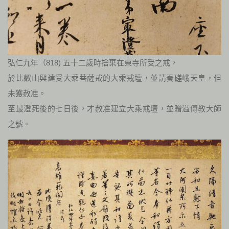
弘仁九年（818) 五十二歲時捨棄在東寺所受之戒，
於比叡山興建受大乘菩薩戒的大乘戒壇，並請奏磋峨天皇，但
未獲赦准。
至最澄死後的七日後，才赦准建立大乘戒壇，並贈溢傳教大師
之號。