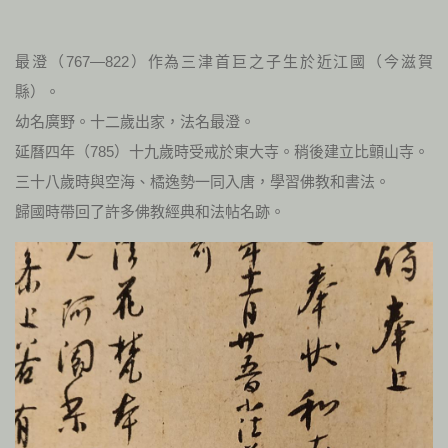
最澄（767—822）作為三津首巨之子生於近江國（今滋賀
縣）。
幼名廣野。十二歲出家，法名最澄。
延曆四年（785）十九歲時受戒於東大寺。稍後建立比顫山寺。
三十八歲時與空海、橘逸勢一同入唐，學習佛教和書法。
歸國時帶回了許多佛教經典和法帖名跡。