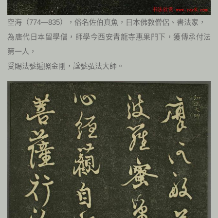
空海（774—835），俗名佐伯真魚，日本佛教僧侶、書法家，
為唐代日本留學僧，師學今西安青龍寺惠果門下，獲傳承付法
第一人，
受賜法號遍照金剛，諡號弘法大師。