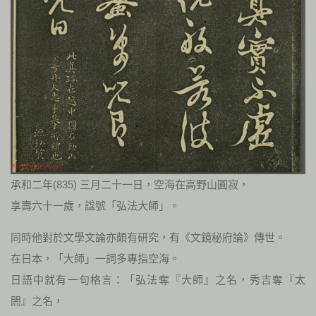
承和二年(835) 三月二十一日，空海在高野山圓寂，
享壽六十一歲，諡號「弘法大師」。
同時他對於文學文論亦頗有研究，有《文鏡秘府論》傳世。
在日本，「大師」一詞多專指空海。
日語中就有一句格言：「弘法奪『大師』之名，秀吉奪『太
閤』之名，