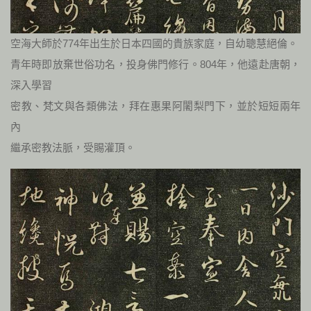
空海大師於774年出生於日本四國的貴族家庭，自幼聰慧絕倫。
青年時即放棄世俗功名，投身佛門修行。804年，他遠赴唐朝，
深入學習
密教、梵文與各類佛法，拜在惠果阿闍梨門下，並於短短兩年
內
繼承密教法脈，受賜灌頂。