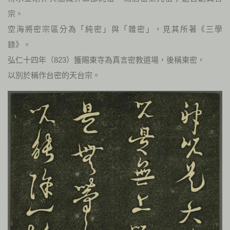
宗。
空海將密宗區分為「純密」與「雜密」，見其所著《三學
錄》。
弘仁十四年（823）獲賜東寺為真言密教道場，後稱東密，
以別於稱作台密的天台宗。