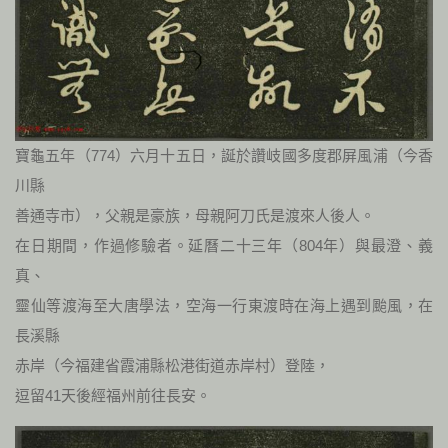
寶龜五年（774）六月十五日，誕於讚岐國多度郡屏風浦（今香
川縣
善通寺市），父親是豪族，母親阿刀氏是渡來人後人。
在日期間，作過修驗者。延曆二十三年（804年）與最澄、義
真、
靈仙等渡海至大唐學法，空海一行東渡時在海上遇到颱風，在
長溪縣
赤岸（今福建省霞浦縣松港街道赤岸村）登陸，
逗留41天後經福州前往長安。