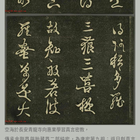
空海於長安青龍寺向惠果學習真言密教，
傳承金剛界與胎藏界二部純密，為唐密第九祖；返日創真言