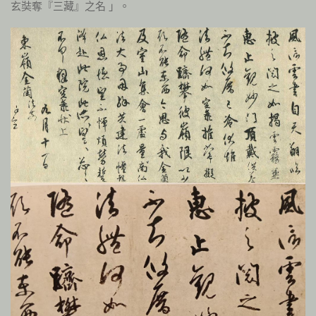
玄奘奪『三藏』之名 」。