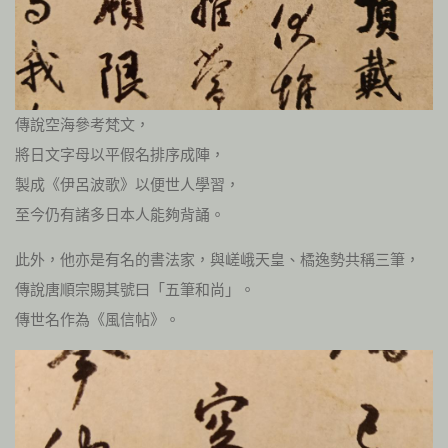
傳說空海參考梵文，
將日文字母以平假名排序成陣，
製成《伊呂波歌》以便世人學習，
至今仍有諸多日本人能夠背誦。
此外，他亦是有名的書法家，與嵯峨天皇、橘逸勢共稱三筆，
傳說唐順宗賜其號曰「五筆和尚」。
傳世名作為《風信帖》。