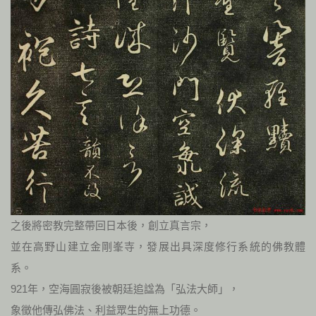
之後將密教完整帶回日本後，創立真言宗，
並在高野山建立金剛峯寺，發展出具深度修行系統的佛教體
系。
921年，空海圓寂後被朝廷追諡為「弘法大師」，
象徵他傳弘佛法、利益眾生的無上功德。