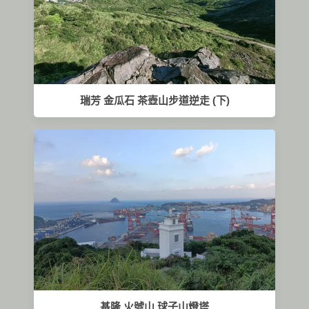
瑞芳 金瓜石 茶壺山步道逆走 (下)
基隆 火號山 球子山燈塔