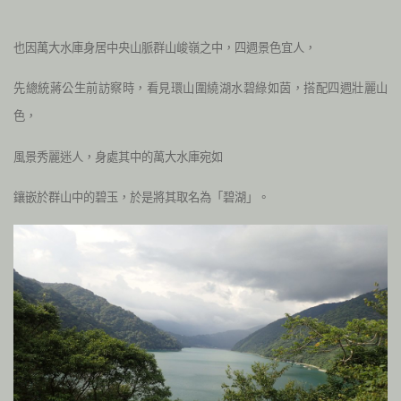
也因萬大水庫身居中央山脈群山峻嶺之中，四週景色宜人，
先總統蔣公生前訪察時，看見環山圍繞湖水碧綠如茵，搭配四週壯麗山
色
，
風景秀麗迷人，身處其中的萬大水庫宛如
鑲嵌於群山中的碧玉，於是將其取名為「碧湖」。