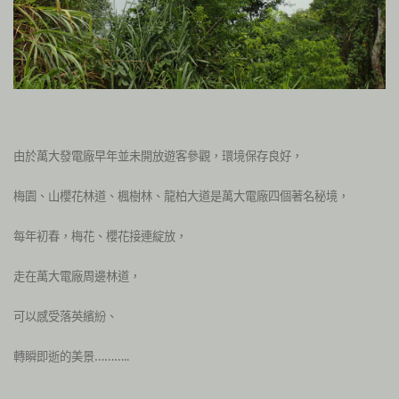
由於萬大發電廠早年並未開放遊客參觀，環境保存良好，
梅園、山櫻花林道、楓樹林、龍柏大道是萬大電廠四個著名秘境，
每年初春，梅花、櫻花接連綻放，
走在萬大電廠周邊林道，
可以感受落英繽紛、
轉瞬即逝的美景………..