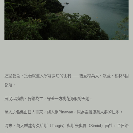
通過碧湖，接著就進入寧靜夢幻的山村——親愛村萬大、親愛、松林
個
3
部落，
居民以務農、狩獵為主，守著一方桃花源般的天地。
萬大之名係由日人而來，族人稱
，原為泰雅族萬大群的住地。
Plnawan
清末，萬大群建有久給斯（
）與斯米奧魯（
）兩社，至日治
Tsugis
Simiul