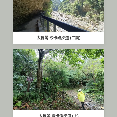
太魯閣 砂卡礑步道 (二訪)
太魯閣 得卡倫步道 (上)