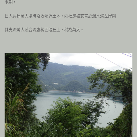
末期，
日人興建萬大壩時沒收鄰近土地，兩社遂被安置於濁水溪左岸與
其支流萬大溪合流處稍西段丘上，稱為萬大。