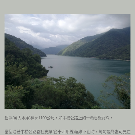
碧湖
萬大水庫
標高
公尺，如中橫公路上的一顆碧綠寶珠，
(
)
1100
當您沿著中橫公路霧社支線
台十四甲線
逐漸下山時，每每過彎處可見左
(
)