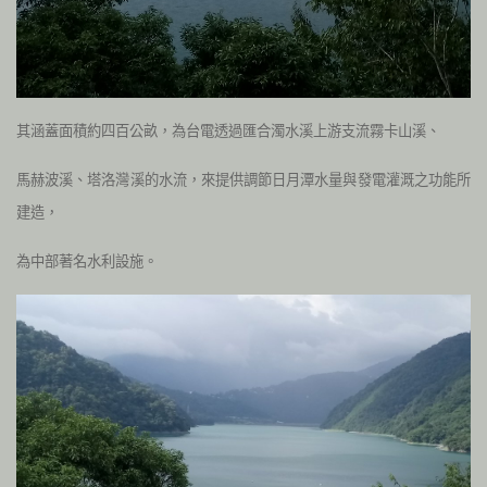
其涵蓋面積約四百公畝，為台電透過匯合濁水溪上游支流霧卡山溪、
馬赫波溪、塔洛灣溪的水流，來提供調節日月潭水量與發電灌溉之功能所
建造，
為中部著名水利設施。