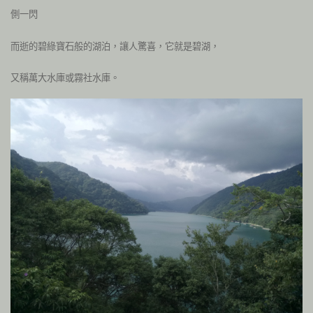
側一閃
而逝的碧綠寶石般的湖泊，讓人驚喜，它就是碧湖，
又稱萬大水庫或霧社水庫。