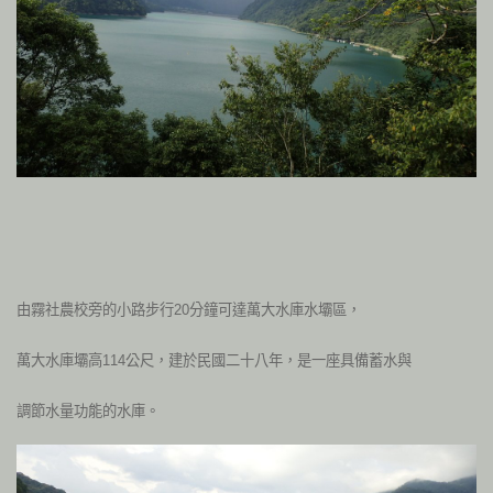
由霧社農校旁的小路步行
分鐘可達萬大水庫水壩區，
20
萬大水庫壩高
公尺，建於民國二十八年，是一座具備蓄水與
114
調節水量功能的水庫。