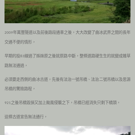
年萬豐隧道以及前後路段通車之後，大大改變了曲冰武界之間的長年
2009
交通不便的情形，
早期的投
線過了姊妹原之後就原路中斷，整條道路硬生生的就變成雜草
83
路無法通過，
必須要走西側的曲冰古道，先後有法治一號吊橋、法治二號吊橋以及思源
吊橋的驚險路程，
之後吊橋毀損又加上颱風侵襲之下，吊橋已經消失只剩下橋頭，
921
這條古道宣告無法通行，