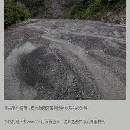
後來縣府請國工局協助闢建萬豐隧道以及前後路段，
把路打通，於
年
月宣告通車，從此之後曲冰武界兩村落
2009
4