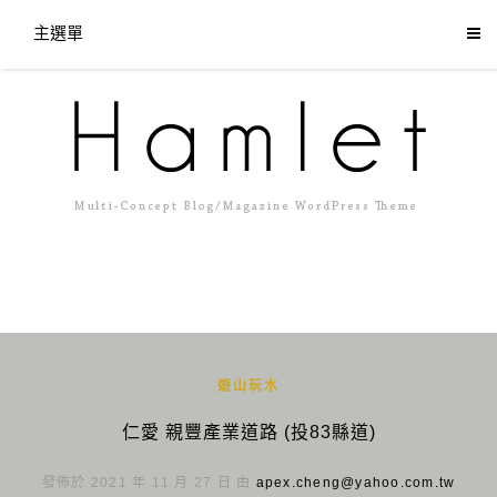
主選單
遊山玩水
仁愛 親豐產業道路 (投83縣道)
發佈於 2021 年 11 月 27 日 由
apex.cheng@yahoo.com.tw