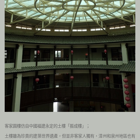
客家圓樓仿自中國福建永定的土樓「振成樓」；
土樓雖為珍貴的建築世界遺產，但並非客家人獨有，漳州和泉州地區也有