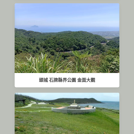
頭城 石牌縣界公園 金面大觀