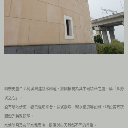
圓樓更整合北勢溪興建親水廊道，將圓樓視為其中最精華之處、稱「北勢
溪之心」，
設有環池步道、觀景弧形平台、迎賓廣場、親水棧道等設施，特設置有夜
間燈光特殊照明，
水塘映月及夜間水舞表演，提供與白天截然不同的景緻，