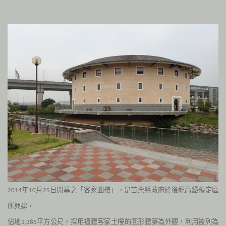
年
月
日開幕之「客家圓樓」，是苗栗縣政府於後龍高鐵預定區
2014
10
25
所興建，
佔地
平方公尺，採用福建客家土樓的圓形建築為外觀，利用被列為
1,385