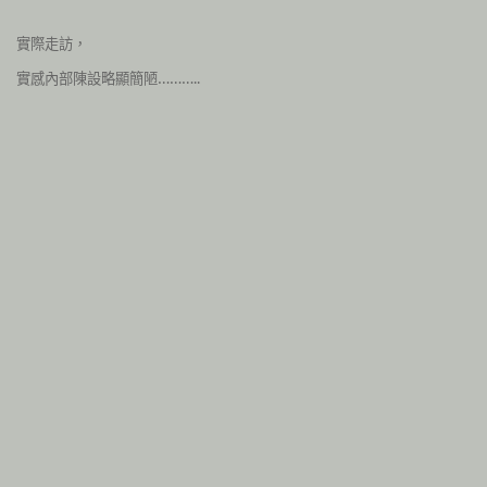
實際走訪，
實感內部陳設略顯簡陋………..