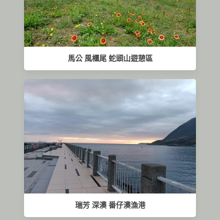
馬公 風櫃尾 蛇頭山遊憩區
瑞芳 深澳 番仔澳漁港