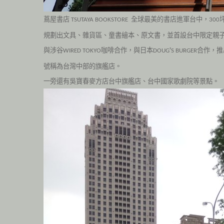
蔦屋書店
全球最美的書店進軍台中，
TSUTAYA BOOKSTORE
300
規劃出文具、雜貨區、童書繪本、原文書，並首設台中限定親
與涉谷
咖啡合作，與日本
’
合作，推
WIRED TOKYO
DOUG
S BURGER
號稱為台灣中部的旗艦店。
一旁還有吳寶春麥方店台中旗艦店、台中國家歌劇院等景點。