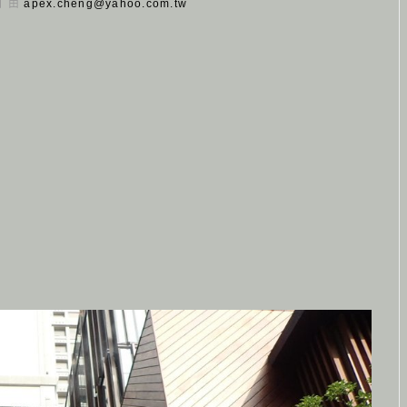
 日 由
apex.cheng@yahoo.com.tw