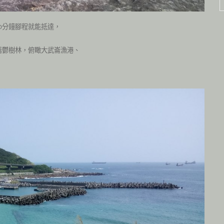
分鐘腳程就能抵達，
0
蓊鬱樹林，俯瞰大武崙漁港、