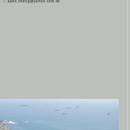
 日 由
apex.cheng@yahoo.com.tw