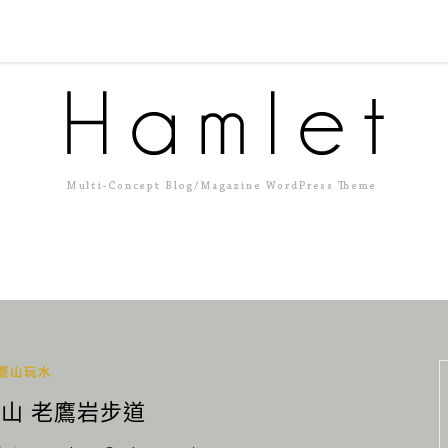
遊山玩水
木山 老鷹岩步道