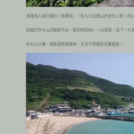
基隆情人湖公園的「老鷹岩」，從入口沿環山步道往上爬，約
2
高聳於外木山的觀景平台，能同時容納
、
名遊客，底下一片
4
5
外木山沙灘，還能遠眺基隆嶼，天空不時還有老鷹盤旋。