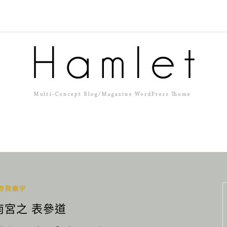
寺院廟宇
南宮之 表參道