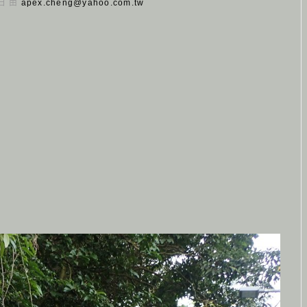
 日 由
apex.cheng@yahoo.com.tw