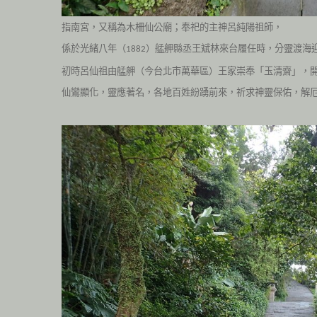
指南宮，又稱為木柵仙公廟；奉祀的主神呂純陽祖師，
係於光緒八年（
）艋舺縣丞王斌林來台履任時，
分靈渡海
1882
初時呂仙祖由艋舺（今台北市萬華區）王家崇奉「玉清齋」，
仙鸞顯化，靈應著名，各地百姓紛踴前來，祈求神靈保佑，解