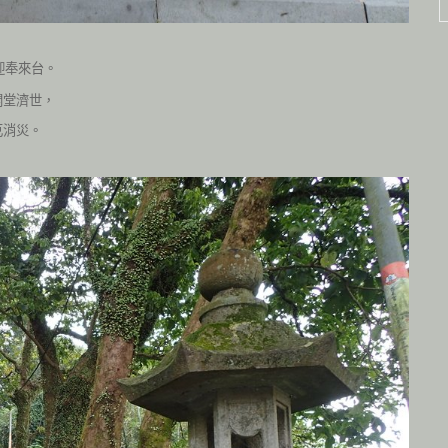
迎奉來台。
開堂濟世，
厄消災。