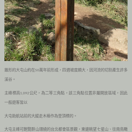
錐形的大屯山約在
萬年前形成，四週坡度頗大，因河流的切割產生許多
50
溪谷。
主峰標高
公尺，為二等三角點，該三角點位置非屬開放區域，因此
1,092
一般遊客皆以
大屯助航站前的大縱走木樁作為登頂標的。
大屯主峰可飽覽群山環繞的台北都會區景觀，東邊眺望七星山、往南鳥瞰