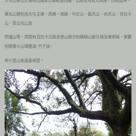
大屯山系位於陽明山國家公園範圍西邊，山脈走向自北向南、西南延伸。
著名山頭包括大屯主峰、西峰、南峰、中正山、面天山、向天山、百拉卡
山、菜公坑山及
烘爐山等、其間有百拉卡公路及登山路分別橫越山脈北稜及東南稜，東麓
則隔著火山堰塞湖
竹子湖，
–
與七星山系遙遙相望。