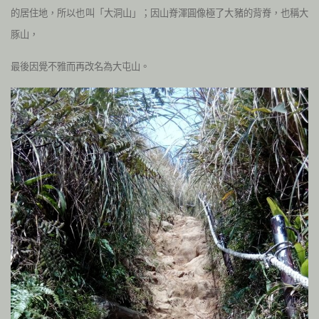
的居住地，所以也叫「大洞山」；因山脊渾圓像極了大豬的背脊，也稱大
豚山，
最後因覺不雅而再改名為大屯山。