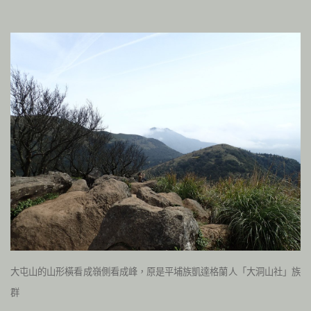
大屯山的山形橫看成嶺側看成峰，原是平埔族凱達格蘭人「大洞山社」族
群