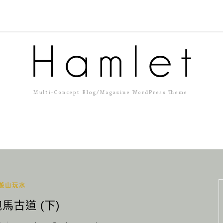
遊山玩水
馬古道 (下)