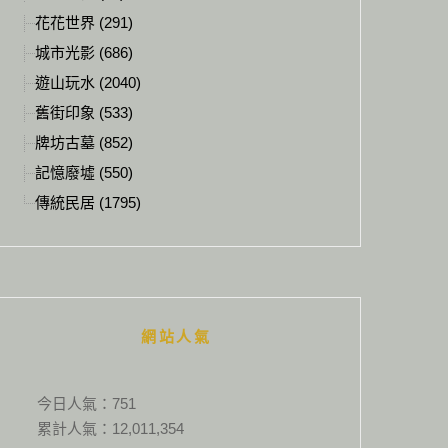
花花世界 (291)
城市光影 (686)
遊山玩水 (2040)
舊街印象 (533)
牌坊古墓 (852)
記憶廢墟 (550)
傳統民居 (1795)
網站人氣
今日人氣：
751
累計人氣：
12,011,354