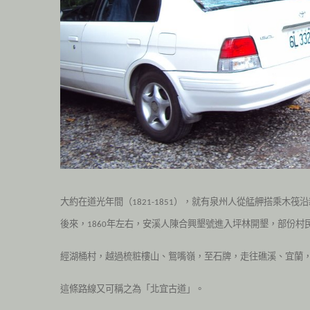
大約在道光年間（
），就有泉州人從艋舺搭乘木筏沿
1821-1851
後來，
年左右，安溪人陳合興墾號進入坪林開墾，部份村
1860
經湖桶村，越過梳粧樓山、鴛嘴嶺，至石牌，走往礁溪、宜蘭
這條路線又可稱之為「北宜古道」
。