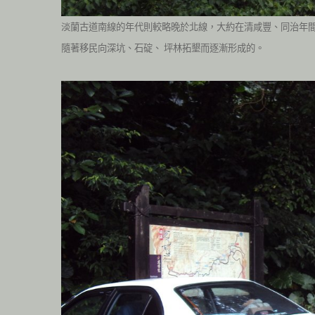
淡蘭古道南線的年代則較略晚於北線，大約在清咸豐、同治年
隨著移民向深坑、石碇、
坪林拓墾而逐漸形成的。