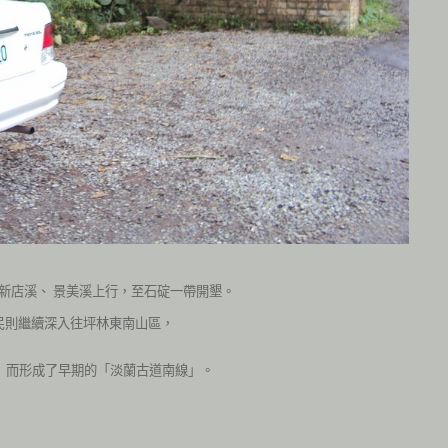
新店溪、
景美溪上行，至石碇一帶開墾。
民則繼續深入往坪林東南山區，
，
而形成了早期的「淡蘭古道南線」。