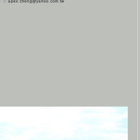
 日 由
apex.cheng@yahoo.com.tw